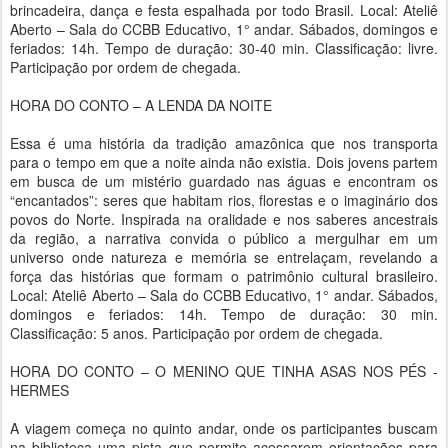
brincadeira, dança e festa espalhada por todo Brasil. Local: Ateliê
Aberto – Sala do CCBB Educativo, 1° andar. Sábados, domingos e
feriados: 14h. Tempo de duração: 30-40 min. Classificação: livre.
Participação por ordem de chegada.
HORA DO CONTO – A LENDA DA NOITE
Essa é uma história da tradição amazônica que nos transporta
para o tempo em que a noite ainda não existia. Dois jovens partem
em busca de um mistério guardado nas águas e encontram os
“encantados”: seres que habitam rios, florestas e o imaginário dos
povos do Norte. Inspirada na oralidade e nos saberes ancestrais
da região, a narrativa convida o público a mergulhar em um
universo onde natureza e memória se entrelaçam, revelando a
força das histórias que formam o patrimônio cultural brasileiro.
Local: Ateliê Aberto – Sala do CCBB Educativo, 1° andar. Sábados,
domingos e feriados: 14h. Tempo de duração: 30 min.
Classificação: 5 anos. Participação por ordem de chegada.
HORA DO CONTO – O MENINO QUE TINHA ASAS NOS PÉS -
HERMES
A viagem começa no quinto andar, onde os participantes buscam
na biblioteca uma pista que permite acessarem orientações para