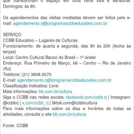
que transformam o espaço em uma cena viva e sensorial.
Domingos: às 8h.
Os agendamentos das visitas mediadas devem ser feitos pelo e-
mail:
agendamento.rj@programaccbbeducativo.com.br
SERVIÇO
CCBB Educativo – Lugares de Culturas
Funcionamento: de quarta a segunda, das 9h às 20h (fecha às
terças)
Local: Centro Cultural Banco do Brasil – 1º andar
Endereço: Rua Primeiro de Março, 66 – Centro – Rio de Janeiro
(RJ)
Telefone: (21) 3808-2070
E-mail:
agendamento.rj@programaccbbeducativo.com.br
Classificação indicativa: Livre
Mais informações:
bb.com.br/cultura
Siga o CCBB nas redes sociais:
facebook.com/ccbb.rj
| Instagram:
@ccbbrj |
x.com/ccbb_rj
| tiktok.com@ccbbcultura
Para mais informações sobre os dias e horários de todas as
atividades, consulte o site
bb.com.br/cultura
Fonte: CCBB