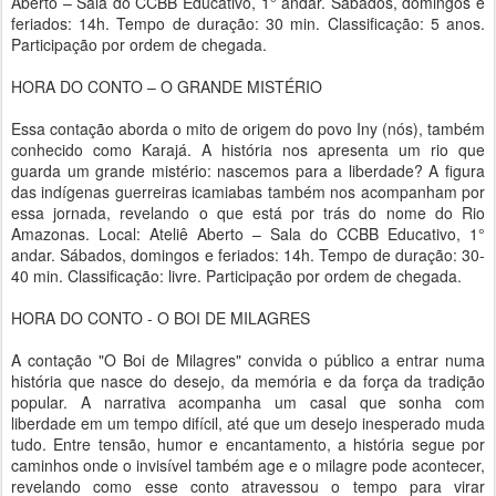
Aberto – Sala do CCBB Educativo, 1° andar. Sábados, domingos e
feriados: 14h. Tempo de duração: 30 min. Classificação: 5 anos.
Participação por ordem de chegada.
HORA DO CONTO – O GRANDE MISTÉRIO
Essa contação aborda o mito de origem do povo Iny (nós), também
conhecido como Karajá. A história nos apresenta um rio que
guarda um grande mistério: nascemos para a liberdade? A figura
das indígenas guerreiras icamiabas também nos acompanham por
essa jornada, revelando o que está por trás do nome do Rio
Amazonas. Local: Ateliê Aberto – Sala do CCBB Educativo, 1°
andar. Sábados, domingos e feriados: 14h. Tempo de duração: 30-
40 min. Classificação: livre. Participação por ordem de chegada.
HORA DO CONTO - O BOI DE MILAGRES
A contação "O Boi de Milagres" convida o público a entrar numa
história que nasce do desejo, da memória e da força da tradição
popular. A narrativa acompanha um casal que sonha com
liberdade em um tempo difícil, até que um desejo inesperado muda
tudo. Entre tensão, humor e encantamento, a história segue por
caminhos onde o invisível também age e o milagre pode acontecer,
revelando como esse conto atravessou o tempo para virar