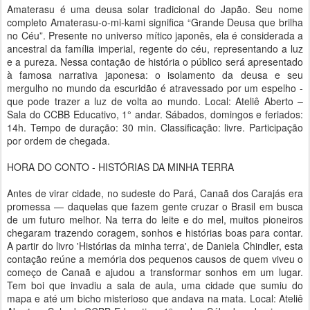
Amaterasu é uma deusa solar tradicional do Japão. Seu nome
completo Amaterasu-o-mi-kami significa “Grande Deusa que brilha
no Céu”. Presente no universo mítico japonês, ela é considerada a
ancestral da família imperial, regente do céu, representando a luz
e a pureza. Nessa contação de história o público será apresentado
à famosa narrativa japonesa: o isolamento da deusa e seu
mergulho no mundo da escuridão é atravessado por um espelho -
que pode trazer a luz de volta ao mundo. Local: Ateliê Aberto –
Sala do CCBB Educativo, 1° andar. Sábados, domingos e feriados:
14h. Tempo de duração: 30 min. Classificação: livre. Participação
por ordem de chegada.
HORA DO CONTO - HISTÓRIAS DA MINHA TERRA
Antes de virar cidade, no sudeste do Pará, Canaã dos Carajás era
promessa — daquelas que fazem gente cruzar o Brasil em busca
de um futuro melhor. Na terra do leite e do mel, muitos pioneiros
chegaram trazendo coragem, sonhos e histórias boas para contar.
A partir do livro 'Histórias da minha terra', de Daniela Chindler, esta
contação reúne a memória dos pequenos causos de quem viveu o
começo de Canaã e ajudou a transformar sonhos em um lugar.
Tem boi que invadiu a sala de aula, uma cidade que sumiu do
mapa e até um bicho misterioso que andava na mata. Local: Ateliê