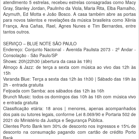
atendimento 5 estrelas, recebeu estrelas consagradas como Macy
Gray, Stanley Jordan, Paulinho da Viola, Maria Rita, Elba Ramalho,
Azymuth, Ed Motta e João Bosco. A casa também abre as portas
para novos talentos e revelações da música brasileira como Xênia
França, Ana Cañas, Rael, Agnes Nunes e Tim Bernardes, entre
tantos outros.
SERVIÇO – BLUE NOTE SÃO PAULO
Endereço: Conjunto Nacional - Avenida Paulista 2073 - 2º Andar -
Consolação - São Paulo/SP
Shows: 20h|22h30 (abertura da casa às 19h)
Almoço & Jazz: de terça a sexta com música ao vivo das 12h às
15h
Varanda Blue: Terça a sexta das 12h às 1h30 | Sábado das 19h às
2h - entrada gratuita
Feijoada com Samba: aos sábados das 12h às 16h
Brunch Music: todos os domingos das 10h às 16h com música vivo
e entrada gratuita
Classificação etária: 18 anos | menores, apenas acompanhados
dos pais ou tutores legais, conforme Lei 8.069/90 e Portaria 502 de
2021 do Ministério da Justiça e Segurança Pública.
Clientes Porto Bank tem 30% de desconto nos ingressos e 15% de
desconto na consumação pagando com cartão de crédito Porto
Bank.