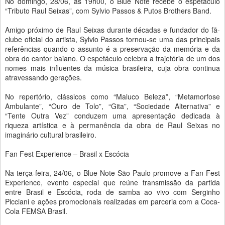
No domingo, 28/06, às 19h00, o Blue Note recebe o espetáculo
“Tributo Raul Seixas”, com Sylvio Passos & Putos Brothers Band.
Amigo próximo de Raul Seixas durante décadas e fundador do fã-
clube oficial do artista, Sylvio Passos tornou-se uma das principais
referências quando o assunto é a preservação da memória e da
obra do cantor baiano. O espetáculo celebra a trajetória de um dos
nomes mais influentes da música brasileira, cuja obra continua
atravessando gerações.
No repertório, clássicos como “Maluco Beleza”, “Metamorfose
Ambulante”, “Ouro de Tolo”, “Gita”, “Sociedade Alternativa” e
“Tente Outra Vez” conduzem uma apresentação dedicada à
riqueza artística e à permanência da obra de Raul Seixas no
imaginário cultural brasileiro.
Fan Fest Experience – Brasil x Escócia
Na terça-feira, 24/06, o Blue Note São Paulo promove a Fan Fest
Experience, evento especial que reúne transmissão da partida
entre Brasil e Escócia, roda de samba ao vivo com Serginho
Picciani e ações promocionais realizadas em parceria com a Coca-
Cola FEMSA Brasil.