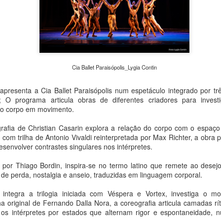
urgentes da atualidade: a c
em Transformação – Da Expe
evento reúne exposições, o
caminhadas fotográficas e
universidades, praças e esp
pesquisadores e o público d
e meio ambiente.
Cia Ballet Paraisópolis_Lygia Contin
resenta a Cia Ballet Paraisópolis num espetáculo integrado por trê
 O programa articula obras de diferentes criadores para investi
 do corpo em movimento.
afia de Christian Casarin explora a relação do corpo com o espaço 
com trilha de Antonio Vivaldi reinterpretada por Max Richter, a obra 
esenvolver contrastes singulares nos intérpretes.
 por Thiago Bordin, inspira-se no termo latino que remete ao desej
e perda, nostalgia e anseio, traduzidas em linguagem corporal.
 integra a trilogia iniciada com Véspera e Vortex, investiga o 
Peça Única, da House
Concertos de agosto:
AUG
AUG
ha original de Fernando Dalla Nora, a coreografia articula camadas r
4
4
of Hands Up (MS),
OCAM-ECA/USP
 os intérpretes por estados que alternam rigor e espontaneidade,
chega ao Sesc 24 de
realiza apresentações