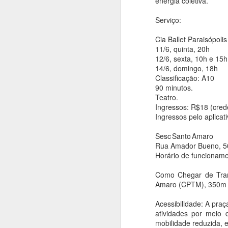
energia coletiva.
coreografia de
Serviço:
Alejandro Ahmed,
sucesso em 2025
Cia Ballet Paraisópolis
Ana Bittar
11/6, quinta, 20h
12/6, sexta, 10h e 15h
A
Utilizando de uma rigorosa obra
14/6, domingo, 18h
de Ligeti, a coreografia investiga
Classificação: A10
de maneira provocativa as
An
90 minutos.
possibilidades de articulação entre
Teatro.
corpos, contextos e
E
Ingressos: R$18 (crede
manifestações culturais,
s
Ingressos pelo aplicati
destacando as dinâmicas e a
br
singularidade de uma cidade
Sesc Santo Amaro
como São Paulo. As
A
Rua Amador Bueno, 50
apresentações acontecem nos
M
Horário de funcioname
n
dias 15, 16, 18, 19, 21 e 22 de
h
Como Chegar de Tran
A
agosto.
p
Amaro (CPTM), 350m a
O Balé da Cidade de São Paulo
Acessibilidade: A praç
apresenta nova montagem de
atividades por meio 
An
Réquiem SP, na Sala de
mobilidade reduzida, 