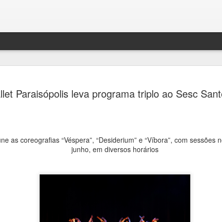
Festival H
AUG
llet Paraisópolis leva programa triplo ao Sesc Sa
4
transform
de debates
memória e 
ne as coreografias “Véspera”, “Desiderium” e “Víbora”, com sessões n
Ana Bittar
junho, em diversos horários
Entre 5 e 23 de agosto, mu
Campinas recebem uma prog
Campinas recebe, entre 5 e
Hercule Florence de Fotogr
grande circuito de arte, cu