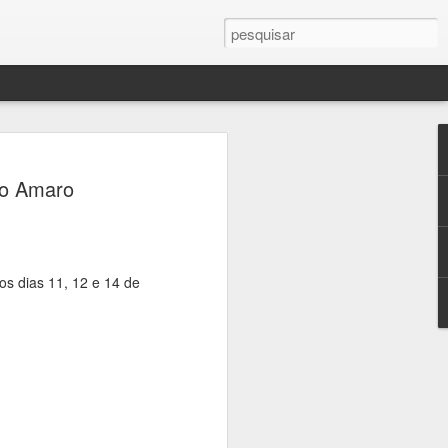
ercule Florence
nto Amaro
a Campinas em palco
 sobre fotografia,
crise climática
os dias 11, 12 e 14 de
seus, universidades e praças de
ramação gratuita dedicada à fotografia
 23 de agosto, a 16ª edição do Festival
afia, que transforma a cidade em um
ltura e reflexão sobre um dos temas mais