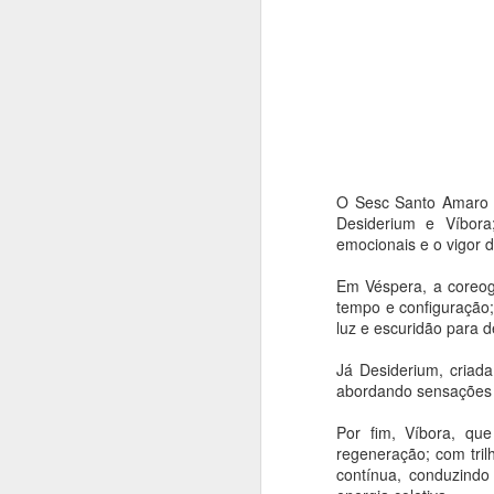
O Sesc Santo Amaro ap
Desiderium e Víbora;
emocionais e o vigor
Em Véspera, a coreogr
tempo e configuração; 
luz e escuridão para d
Já Desiderium, criada
abordando sensações d
Por fim, Víbora, que
Balé da Cidade de
AUG
regeneração; com tril
4
São Paulo reencena
contínua, conduzindo
Réquiem SP,