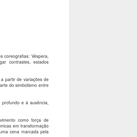
rise climática. Com o tema "Territórios
dição Langsdorff à Crise Climática", o
ficinas, debates, performances,
 intervenções urbanas em museus,
aços culturais, aproximando artistas,
e discussões sobre memória, território
s coreografias: Véspera,
gar contrastes, estados
a partir de variações de
parte do simbolismo entre
o profundo e à ausência,
movimento como força de
Exposição das
AUG
ítmicas em transformação
4
esculturas em
 numa cena marcada pela
homenagem a