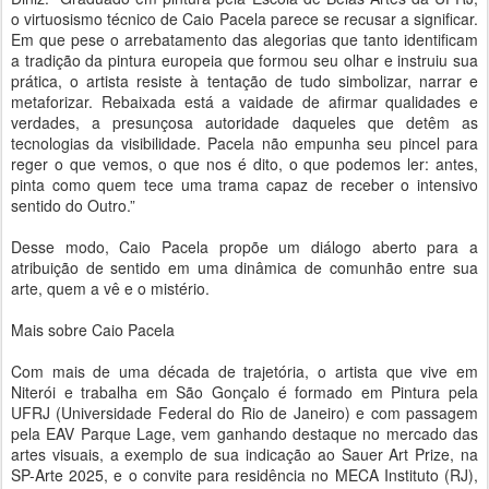
o virtuosismo técnico de Caio Pacela parece se recusar a significar.
Em que pese o arrebatamento das alegorias que tanto identificam
a tradição da pintura europeia que formou seu olhar e instruiu sua
prática, o artista resiste à tentação de tudo simbolizar, narrar e
metaforizar. Rebaixada está a vaidade de afirmar qualidades e
verdades, a presunçosa autoridade daqueles que detêm as
tecnologias da visibilidade. Pacela não empunha seu pincel para
reger o que vemos, o que nos é dito, o que podemos ler: antes,
pinta como quem tece uma trama capaz de receber o intensivo
sentido do Outro.”
Desse modo, Caio Pacela propõe um diálogo aberto para a
atribuição de sentido em uma dinâmica de comunhão entre sua
arte, quem a vê e o mistério.
Mais sobre Caio Pacela
Com mais de uma década de trajetória, o artista que vive em
Niterói e trabalha em São Gonçalo é formado em Pintura pela
UFRJ (Universidade Federal do Rio de Janeiro) e com passagem
pela EAV Parque Lage, vem ganhando destaque no mercado das
artes visuais, a exemplo de sua indicação ao Sauer Art Prize, na
SP-Arte 2025, e o convite para residência no MECA Instituto (RJ),