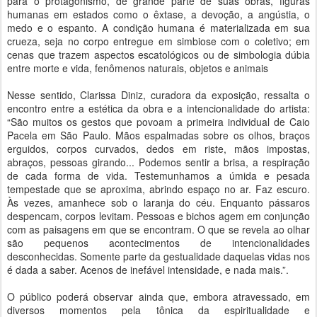
para o protagonismo, de grande parte de suas obras, figuras
humanas em estados como o êxtase, a devoção, a angústia, o
medo e o espanto. A condição humana é materializada em sua
crueza, seja no corpo entregue em simbiose com o coletivo; em
cenas que trazem aspectos escatológicos ou de simbologia dúbia
entre morte e vida, fenômenos naturais, objetos e animais
Nesse sentido, Clarissa Diniz, curadora da exposição, ressalta o
encontro entre a estética da obra e a intencionalidade do artista:
“São muitos os gestos que povoam a primeira individual de Caio
Pacela em São Paulo. Mãos espalmadas sobre os olhos, braços
erguidos, corpos curvados, dedos em riste, mãos impostas,
abraços, pessoas girando... Podemos sentir a brisa, a respiração
de cada forma de vida. Testemunhamos a úmida e pesada
tempestade que se aproxima, abrindo espaço no ar. Faz escuro.
Às vezes, amanhece sob o laranja do céu. Enquanto pássaros
despencam, corpos levitam. Pessoas e bichos agem em conjunção
com as paisagens em que se encontram. O que se revela ao olhar
são pequenos acontecimentos de intencionalidades
desconhecidas. Somente parte da gestualidade daquelas vidas nos
é dada a saber. Acenos de inefável intensidade, e nada mais.”.
O público poderá observar ainda que, embora atravessado, em
diversos momentos pela tônica da espiritualidade e