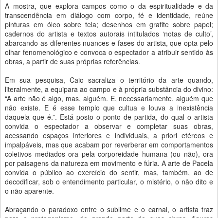
A mostra, que explora campos como o da espiritualidade e da
transcendência em diálogo com corpo, fé e identidade, reúne
pinturas em óleo sobre tela; desenhos em grafite sobre papel;
cadernos do artista e textos autorais intitulados ‘notas de culto’,
abarcando as diferentes nuances e fases do artista, que opta pelo
olhar fenomenológico e convoca o espectador a atribuir sentido às
obras, a partir de suas próprias referências.
Em sua pesquisa, Caio sacraliza o território da arte quando,
literalmente, a equipara ao campo e à própria substância do divino:
“A arte não é algo, mas, alguém. E, necessariamente, alguém que
não existe. E é esse templo que cultua e louva a inexistência
daquela que é.”. Está posto o ponto de partida, do qual o artista
convida o espectador a observar e completar suas obras,
acessando espaços interiores e individuais, a priori etéreos e
impalpáveis, mas que acabam por reverberar em comportamentos
coletivos mediados ora pela corporeidade humana (ou não), ora
por paisagens da natureza em movimento e fúria. A arte de Pacela
convida o público ao exercício do sentir, mas, também, ao de
decodificar, sob o entendimento particular, o mistério, o não dito e
o não aparente.
Abraçando o paradoxo entre o sublime e o carnal, o artista traz