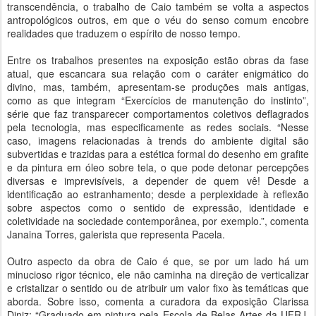
transcendência, o trabalho de Caio também se volta a aspectos
antropológicos outros, em que o véu do senso comum encobre
realidades que traduzem o espírito de nosso tempo.
Entre os trabalhos presentes na exposição estão obras da fase
atual, que escancara sua relação com o caráter enigmático do
divino, mas, também, apresentam-se produções mais antigas,
como as que integram “Exercícios de manutenção do instinto”,
série que faz transparecer comportamentos coletivos deflagrados
pela tecnologia, mas especificamente as redes sociais. “Nesse
caso, imagens relacionadas à trends do ambiente digital são
subvertidas e trazidas para a estética formal do desenho em grafite
e da pintura em óleo sobre tela, o que pode detonar percepções
diversas e imprevisíveis, a depender de quem vê! Desde a
identificação ao estranhamento; desde a perplexidade à reflexão
sobre aspectos como o sentido de expressão, identidade e
coletividade na sociedade contemporânea, por exemplo.”, comenta
Janaina Torres, galerista que representa Pacela.
Outro aspecto da obra de Caio é que, se por um lado há um
minucioso rigor técnico, ele não caminha na direção de verticalizar
e cristalizar o sentido ou de atribuir um valor fixo às temáticas que
aborda. Sobre isso, comenta a curadora da exposição Clarissa
Diniz: “Graduado em pintura pela Escola de Belas Artes da UFRJ,