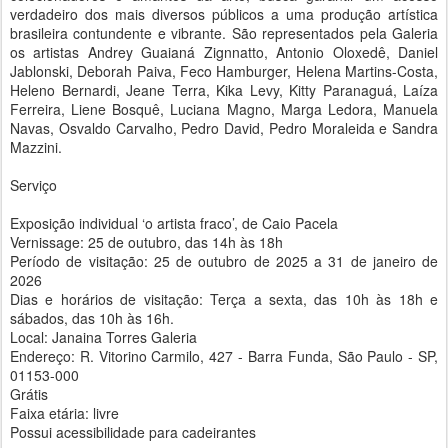
verdadeiro dos mais diversos públicos a uma produção artística
brasileira contundente e vibrante. São representados pela Galeria
os artistas Andrey Guaianá Zignnatto, Antonio Oloxedê, Daniel
Jablonski, Deborah Paiva, Feco Hamburger, Helena Martins-Costa,
Heleno Bernardi, Jeane Terra, Kika Levy, Kitty Paranaguá, Laíza
Ferreira, Liene Bosquê, Luciana Magno, Marga Ledora, Manuela
Navas, Osvaldo Carvalho, Pedro David, Pedro Moraleida e Sandra
Mazzini.
Serviço
Exposição individual ‘o artista fraco’, de Caio Pacela
Vernissage: 25 de outubro, das 14h às 18h
Período de visitação: 25 de outubro de 2025 a 31 de janeiro de
2026
Dias e horários de visitação: Terça a sexta, das 10h às 18h e
sábados, das 10h às 16h.
Local: Janaina Torres Galeria
Endereço: R. Vitorino Carmilo, 427 - Barra Funda, São Paulo - SP,
01153-000
Grátis
Faixa etária: livre
Possui acessibilidade para cadeirantes