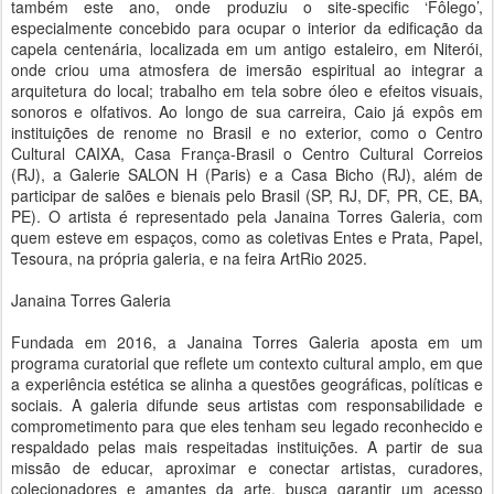
também este ano, onde produziu o site-specific ‘Fôlego’,
especialmente concebido para ocupar o interior da edificação da
capela centenária, localizada em um antigo estaleiro, em Niterói,
onde criou uma atmosfera de imersão espiritual ao integrar a
arquitetura do local; trabalho em tela sobre óleo e efeitos visuais,
sonoros e olfativos. Ao longo de sua carreira, Caio já expôs em
instituições de renome no Brasil e no exterior, como o Centro
Cultural CAIXA, Casa França-Brasil o Centro Cultural Correios
(RJ), a Galerie SALON H (Paris) e a Casa Bicho (RJ), além de
participar de salões e bienais pelo Brasil (SP, RJ, DF, PR, CE, BA,
PE). O artista é representado pela Janaina Torres Galeria, com
quem esteve em espaços, como as coletivas Entes e Prata, Papel,
Tesoura, na própria galeria, e na feira ArtRio 2025.
Janaina Torres Galeria
Fundada em 2016, a Janaina Torres Galeria aposta em um
programa curatorial que reflete um contexto cultural amplo, em que
a experiência estética se alinha a questões geográficas, políticas e
sociais. A galeria difunde seus artistas com responsabilidade e
comprometimento para que eles tenham seu legado reconhecido e
respaldado pelas mais respeitadas instituições. A partir de sua
missão de educar, aproximar e conectar artistas, curadores,
colecionadores e amantes da arte, busca garantir um acesso