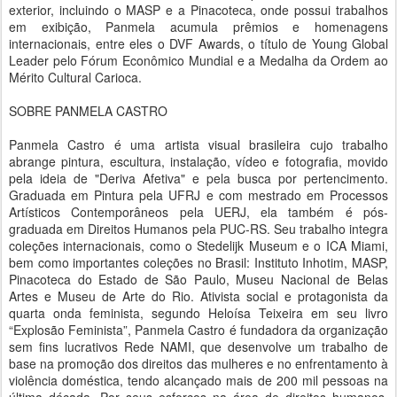
exterior, incluindo o MASP e a Pinacoteca, onde possui trabalhos
em exibição, Panmela acumula prêmios e homenagens
internacionais, entre eles o DVF Awards, o título de Young Global
Leader pelo Fórum Econômico Mundial e a Medalha da Ordem ao
Mérito Cultural Carioca.
SOBRE PANMELA CASTRO
Panmela Castro é uma artista visual brasileira cujo trabalho
abrange pintura, escultura, instalação, vídeo e fotografia, movido
pela ideia de "Deriva Afetiva" e pela busca por pertencimento.
Graduada em Pintura pela UFRJ e com mestrado em Processos
Artísticos Contemporâneos pela UERJ, ela também é pós-
graduada em Direitos Humanos pela PUC-RS. Seu trabalho integra
coleções internacionais, como o Stedelijk Museum e o ICA Miami,
bem como importantes coleções no Brasil: Instituto Inhotim, MASP,
Pinacoteca do Estado de São Paulo, Museu Nacional de Belas
Artes e Museu de Arte do Rio. Ativista social e protagonista da
quarta onda feminista, segundo Heloísa Teixeira em seu livro
“Explosão Feminista”, Panmela Castro é fundadora da organização
sem fins lucrativos Rede NAMI, que desenvolve um trabalho de
base na promoção dos direitos das mulheres e no enfrentamento à
violência doméstica, tendo alcançado mais de 200 mil pessoas na