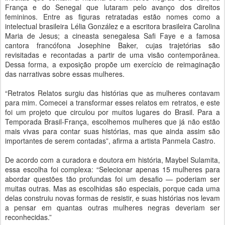
França e do Senegal que lutaram pelo avanço dos direitos
femininos. Entre as figuras retratadas estão nomes como a
intelectual brasileira Lélia González e a escritora brasileira Carolina
Maria de Jesus; a cineasta senegalesa Safi Faye e a famosa
cantora francófona Josephine Baker, cujas trajetórias são
revisitadas e recontadas a partir de uma visão contemporânea.
Dessa forma, a exposição propõe um exercício de reimaginação
das narrativas sobre essas mulheres.
“Retratos Relatos surgiu das histórias que as mulheres contavam
para mim. Comecei a transformar esses relatos em retratos, e este
foi um projeto que circulou por muitos lugares do Brasil. Para a
Temporada Brasil-França, escolhemos mulheres que já não estão
mais vivas para contar suas histórias, mas que ainda assim são
importantes de serem contadas”, afirma a artista Panmela Castro.
De acordo com a curadora e doutora em história, Maybel Sulamita,
essa escolha foi complexa: “Selecionar apenas 15 mulheres para
abordar questões tão profundas foi um desafio — poderiam ser
muitas outras. Mas as escolhidas são especiais, porque cada uma
delas construiu novas formas de resistir, e suas histórias nos levam
a pensar em quantas outras mulheres negras deveriam ser
reconhecidas.”