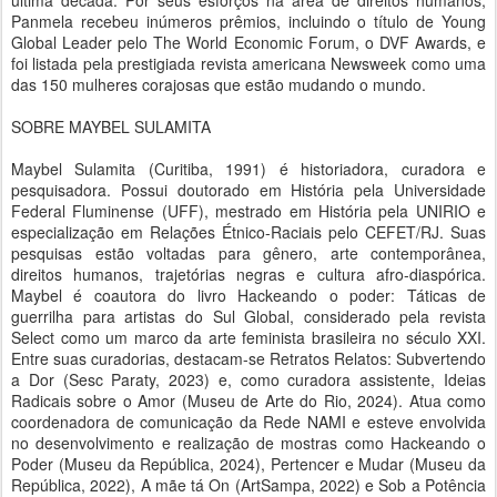
última década. Por seus esforços na área de direitos humanos,
Panmela recebeu inúmeros prêmios, incluindo o título de Young
Global Leader pelo The World Economic Forum, o DVF Awards, e
foi listada pela prestigiada revista americana Newsweek como uma
das 150 mulheres corajosas que estão mudando o mundo.
SOBRE MAYBEL SULAMITA
Maybel Sulamita (Curitiba, 1991) é historiadora, curadora e
pesquisadora. Possui doutorado em História pela Universidade
Federal Fluminense (UFF), mestrado em História pela UNIRIO e
especialização em Relações Étnico-Raciais pelo CEFET/RJ. Suas
pesquisas estão voltadas para gênero, arte contemporânea,
direitos humanos, trajetórias negras e cultura afro-diaspórica.
Maybel é coautora do livro Hackeando o poder: Táticas de
guerrilha para artistas do Sul Global, considerado pela revista
Select como um marco da arte feminista brasileira no século XXI.
Entre suas curadorias, destacam-se Retratos Relatos: Subvertendo
a Dor (Sesc Paraty, 2023) e, como curadora assistente, Ideias
Radicais sobre o Amor (Museu de Arte do Rio, 2024). Atua como
coordenadora de comunicação da Rede NAMI e esteve envolvida
no desenvolvimento e realização de mostras como Hackeando o
Poder (Museu da República, 2024), Pertencer e Mudar (Museu da
República, 2022), A mãe tá On (ArtSampa, 2022) e Sob a Potência