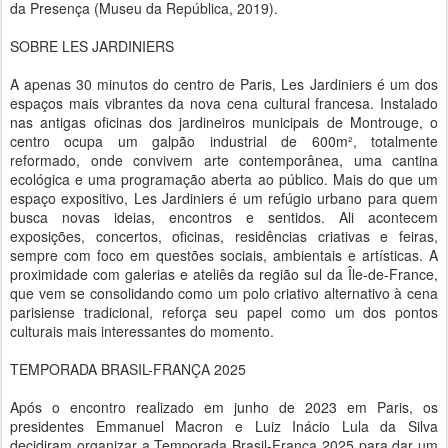
da Presença (Museu da República, 2019).
SOBRE LES JARDINIERS
A apenas 30 minutos do centro de Paris, Les Jardiniers é um dos
espaços mais vibrantes da nova cena cultural francesa. Instalado
nas antigas oficinas dos jardineiros municipais de Montrouge, o
centro ocupa um galpão industrial de 600m², totalmente
reformado, onde convivem arte contemporânea, uma cantina
ecológica e uma programação aberta ao público. Mais do que um
espaço expositivo, Les Jardiniers é um refúgio urbano para quem
busca novas ideias, encontros e sentidos. Ali acontecem
exposições, concertos, oficinas, residências criativas e feiras,
sempre com foco em questões sociais, ambientais e artísticas. A
proximidade com galerias e ateliês da região sul da Île-de-France,
que vem se consolidando como um polo criativo alternativo à cena
parisiense tradicional, reforça seu papel como um dos pontos
culturais mais interessantes do momento.
TEMPORADA BRASIL-FRANÇA 2025
Após o encontro realizado em junho de 2023 em Paris, os
presidentes Emmanuel Macron e Luiz Inácio Lula da Silva
decidiram organizar a Temporada Brasil-França 2025 para dar um