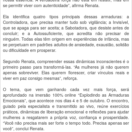
se permitir viver com autenticidade”, afirma Renata.
Ela identifica quatro tipos principais dessas armaduras: a
Controladora, que precisa manter tudo sob vigilância; a Invisível,
que se apaga para ser aceita; a Sabotadora, que desiste antes de
concluir; e a Autossuficiente, que acredita não precisar de
ninguém. Todas elas têm origem em experiências de infância, mas
se perpetuam em padrões adultos de ansiedade, exaustão, solidão
ou dificuldade em prosperar.
Segundo Renata, compreender essas dinâmicas inconscientes é o
primeiro passo para transformá-las. “As mulheres já não querem
apenas sobreviver. Elas querem florescer, criar vínculos reais e
viver em paz consigo mesmas”, reforça.
O tema, que vem ganhando cada vez mais força, será
aprofundado na imersão 100% online “Explodindo as Armaduras
Emocionais”, que acontece nos dias 4 e 5 de outubro. O encontro,
guiado pela especialista e transmitido ao vivo, reúne exercícios
práticos, dinâmicas de liberação emocional e reflexões para ajudar
mulheres a resgatarem a própria voz, confiança e prosperidade.
“Você não precisa mais ser forte o tempo todo. Precisa apenas ser
você”, conclui Renata.