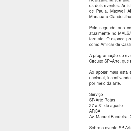
os dois eventos. Art
coreografia de
de Paula, Maxwell Al
Alejandro Ahmed,
Manauara Clandestina,
sucesso em 2025
Ana Bittar
Pelo segundo ano con
atualmente no MALBA
A
Utilizando de uma rigorosa obra
formato. O espaço pro
de Ligeti, a coreografia investiga
como Amilcar de Castro
de maneira provocativa as
An
possibilidades de articulação entre
A programação do even
corpos, contextos e
E
Circuito SP–Arte, que 
manifestações culturais,
s
destacando as dinâmicas e a
br
Ao apoiar mais esta e
singularidade de uma cidade
nacional, incentivand
como São Paulo. As
A
por meio da arte.
apresentações acontecem nos
M
n
Serviço
dias 15, 16, 18, 19, 21 e 22 de
h
SP-Arte Rotas
A
agosto.
p
27 a 31 de agosto
ARCA
O Balé da Cidade de São Paulo
Av. Manuel Bandeira, 
apresenta nova montagem de
An
Réquiem SP, na Sala de
Sobre o evento SP-Art