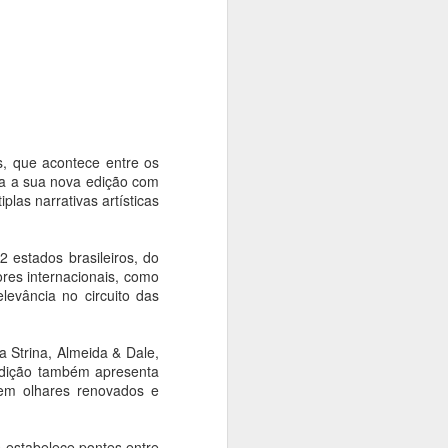
rise climática. Com o tema "Territórios
dição Langsdorff à Crise Climática", o
ficinas, debates, performances,
 intervenções urbanas em museus,
aços culturais, aproximando artistas,
e discussões sobre memória, território
s, que acontece entre os
ga a sua nova edição com
las narrativas artísticas
2 estados brasileiros, do
res internacionais, como
levância no circuito das
 Strina, Almeida & Dale,
edição também apresenta
zem olhares renovados e
Exposição das
AUG
4
esculturas em
homenagem a
 estabelece pontes entre