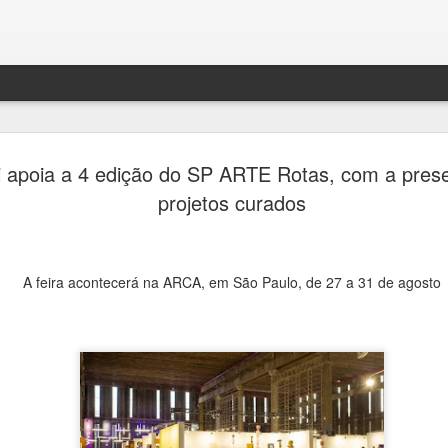
Festival H
AUG
i apoia a 4 edição do SP ARTE Rotas, com a pres
4
transform
projetos curados
de debates
memória e 
A feira acontecerá na ARCA, em São Paulo, de 27 a 31 de agosto
Ana Bittar
Entre 5 e 23 de agosto, mu
Campinas recebem uma prog
Campinas recebe, entre 5 e
Hercule Florence de Fotogr
grande circuito de arte, cu