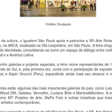
urgentes da atualidade: a c
em Transformação – Da Expe
evento reúne exposições, o
caminhadas fotográficas e
universidades, praças e esp
pesquisadores e o público d
Créditos: Divulgação
e meio ambiente.
 da cultura, o Iguatemi São Paulo apoia e patrocina a SP–Arte Rota
o, na ARCA, localizada na Vila Leopoldina, em São Paulo. A feira che
e identidade, consolidando-se como um espaço de diálogo entre múltip
il e a América Latina.
ntre galerias e projetos especiais, a feira reúne representantes de 1
e do Sul, e, pela primeira vez, conta com a participação de exposito
ina) e Xapiri Ground (Peru), expandindo ainda mais seu alcance e re
tes estão algumas das mais importantes galerias do país, como Luisa
ood DM, Galatea, Vermelho, Luciana Brito e Martins&Montero. A 
como MT Projetos de Arte, MaPa Foto e outras iniciativas que tra
Peça Única, da House
Concertos de agosto:
AUG
AUG
 artístico contemporâneo.
4
4
of Hands Up (MS),
OCAM-ECA/USP
chega ao Sesc 24 de
realiza apresentações
ue antecede a abertura da 36ª Bienal de São Paulo, a SP–Arte Rotas