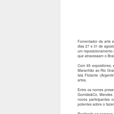
Fomentador da arte e
dias 27 e 31 de agost
um reposicionamento d
que atravessam o Bras
Com 65 expositores, e
Maranhão ao Rio Grand
Isla Flotante (Argent
artes.
Entre os nomes presen
Gomide&Co, Mendes W
novos participantes 
Balé da Cidade de
AUG
potentes sobre o fazer
4
São Paulo reencena
Réquiem SP,
Realizada na semana q