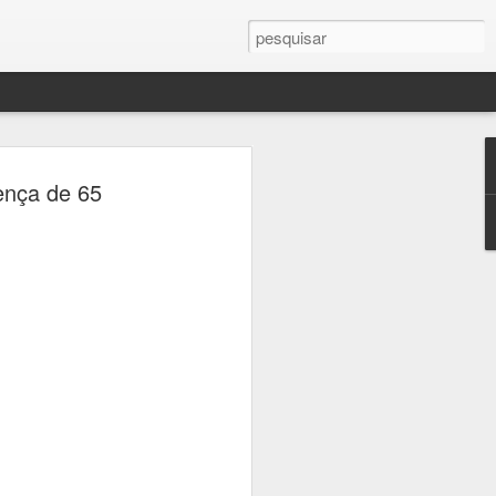
ercule Florence
ença de 65
a Campinas em palco
 sobre fotografia,
crise climática
seus, universidades e praças de
ramação gratuita dedicada à fotografia
 23 de agosto, a 16ª edição do Festival
afia, que transforma a cidade em um
ltura e reflexão sobre um dos temas mais