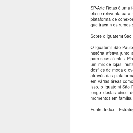
Espetáculos.
A 
SP-Arte Rotas é uma f
on
ela se reinventa para
e 
plataforma de conexõe
que traçam os rumos d
"O
Sobre o Iguatemi São
É 
A
O Iguatemi São Paulo
V
An
história afetiva junt
para seus clientes. P
J
A
um mix de lojas, res
ar
desfiles de moda e e
A
através das plataform
f
em várias áreas como 
m
isso, o Iguatemi São
ci
longo destas cinco 
momentos em família.
A
Fonte: Index – Estrat
An