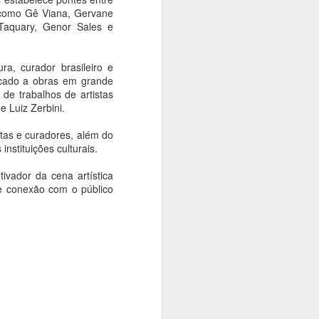
, como Gê Viana, Gervane
Mauricio de Sousa é
 Taquary, Genor Sales e
prorrogada em São
Paulo
Ana Bittar
ra, curador brasileiro e
icado a obras em grande
Após a grande adesão do público,
 de trabalhos de artistas
as esculturas permanecem em
e Luiz Zerbini.
exibição até 24 de agosto; a Caça
às Estátuas já foi encerrada
tas e curadores, além do
nstituições culturais.
A iniciativa que transformou São
Paulo em uma grande galeria a
ivador da cena artística
céu aberto em homenagem aos
 e conexão com o público
90 anos de Mauricio de Sousa foi
estendida até o dia 24 de agosto.