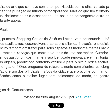
escultora leva à feira a instalação Manada, da série Rebanho, com
eira de arte que se move com o tempo. Nascida com o olhar voltado pa
ze esculturas que tensionam a dialética entre coletivo, pertencimento
 refletir a pulsação do mundo contemporâneo. Mais do que um territóri
singularidade
s, deslocamentos e descobertas. Um ponto de convergência entre artis
a arte agora.
 reuso não é só material: é filosófico. É a recusa da obsolescência.
 Paulo
a recusa de aceitar que o que foi ferido deve ser descartado."
Cascão vira Homem-Aranha em parceria entre MSP
UG
3
Estúdios e Sony Pictures
, primeiro Shopping Center da América Latina, vem construindo – h
ivi Rosa
a Bittar
o aos paulistanos, desenvolvendo-se sob o pilar da inovação e propic
ioneiro também em trazer para seus espaços as melhores marcas nacion
anaina Torres Galeria apresenta sua mais nova representação: a
ção especial celebra a estreia de "Homem-Aranha: Um Novo Dia"
taurantes e serviços que contempla mais de 283 operações. Curador
tista visual Vivi Rosa (Cascavel/PR, 1981).
ventos gastronômicos, mantém sua identidade renovada e em sintoni
o ser picado por uma aranha, Cascão vira herói por um dia. Essa cena
as digitais, produzindo conteúdo exclusivo para o site e redes sociai
az parte de uma ação da MSP Estúdios com a Sony Pictures para
o Iguatemi One, programa de relacionamento com clientes, concierge
arcar a estreia de Homem-Aranha: Um Novo Dia, que chegou aos
 Paulo é um dos principais marcos da cidade que o acolhe com tanto
nemas brasileiros nesta última quarta-feira, 29 de julho.
décadas como o melhor lugar para celebração da moda, da gastro
José Emílio Fehr Pereira Lopes: um brasileiro na
UG
égias de Comunicação
3
fronteira da pesquisa da vacina personalizada contra
Postado há
26th August 2025
por
Ana Bittar
o câncer
a Bittar