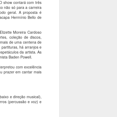
“O show contará com três
o não só para a carreira
odo geral. A proposta é
racapa Hermínio Bello de
Elizette Moreira Cardoso
tes, coleção de discos,
e mais de uma centena de
partituras, há arranjos e
petáculos da artista. As
onista Baden Powell.
terpretou com excelência
eu prazer em cantar mais
baixo e direção musical),
rros (percussão e voz) e