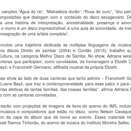
Música: Roberta
Ultrafarma realiza
AUG
AUG
8
8
 canções “Água do rio”, “Malvadeza durão”, “Rosa de ouro”, “Vou parti
Miranda lança a
edição de agosto do
composições que dialogam com o conteúdo do disco sexagenário. D
autoral “Os Meus 15
“Dia do Medicamento
xa uma história de interpretação, ancestralidade, presença e amor
Anos”
Barato” destacando
be o morro é um disco imprescindível, é uma aula de sonoridade, de int
reconhecimento do
Ana Bittar
consagração de uma artista completa”.
Procon pelos menores
Com uma trajetória marcada por
nvolve uma trajetória dedicada às múltiplas linguagens da música 
preços
inúmeras canções que
u os discos Direito de sambar (2004) e Cordão (2015), trabalho 
Ana Bittar
BrazilFoundation homenageia Alessandra Ambrósio,
UG
atravessam gerações, a cantora
Cultura, na categoria Melhor Disco de Samba. No show, Adriana se
8
Roberta Miranda apresenta a
Instituto Burle Marx e anuncia Daniel Urzedo como
antoras que participam, como convidadas, da homenagem a Elizeth C
Campanha acontece neste
música “Os Meus 15 Anos”. O
yô; e Francineth Germano, afilhada musical da própria Elizeth.
Chair do New York Gala 2026
sábado (08/08) e reforça
single inédito, que faz parte das
compromisso da rede com
a Bittar
comemorações pelos 40 anos de
sse show ao lado de duas cantoras que tanto admiro − Francineth Ger
economia real para os
carreira da artista, chega às
e Luana Bayô, que traz a contemporaneidade para esse palco e para
consumidores brasileiros
lém da modelo e empresária que receberá o Philanthropy Leadership
plataformas digitais no dia 31 de
ias afetivas de tantas famílias, das nossas famílias”, afirma Adriana 
ard, o Instituto Burle Marx será reconhecido com o inédito Cultural &
julho, trazendo uma letra autoral,
ão com as cantoras convidadas.
A Ultrafarma promove neste
nvironmental Legacy Award durante o gala beneficente, em setembro,
na qual a eterna “Rainha da
sábado (08), mais uma edição do
m Nova York
Música Sertaneja” retrata a
arão com projeções de imagens de itens do acervo do IMS, incluind
tradicional “Dia do Medicamento
passagem do tempo, descrevendo
s músicos e compositores que estão no disco, como Nelson Cavaquin
Barato”, campanha mensal que já
 BrazilFoundation anuncia Alessandra Ambrósio como homenageada
memórias e lembranças que
lém da capa do álbum que dá nome ao evento. Esses materiais int
se consolidou como uma das
o New York Gala 2026, principal evento de captação de recursos da
Sesc Barra Mansa recebe a primeira exposição
UG
moldam sua própria história.
osé Ramos Tinhorão, do acervo de música do Instituto Moreira Salles.
maiores ações de economia em
ndação nos Estados Unidos voltado ao apoio de iniciativas
8
individual de Mariana Paraizo
saúde do país.