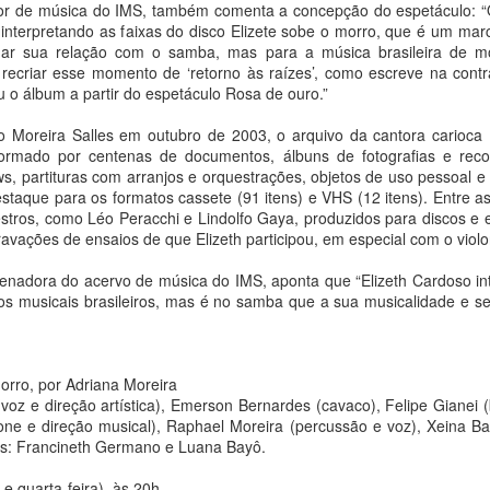
ansformadoras no Brasil.
ador de música do IMS, também comenta a concepção do espetáculo: 
a Bittar
interpretando as faixas do disco Elizete sobe o morro, que é um marc
rmar sua relação com o samba, mas para a música brasileira de m
ostra leva ao interior do estado uma produção de arte contemporânea
 recriar esse momento de ‘retorno às raízes’, como escreve na cont
e já circulou por importantes
u o álbum a partir do espetáculo Rosa de ouro.”
stituições culturais no Brasil e no exterior.
uto Moreira Salles em outubro de 2003, o arquivo da cantora carioca 
formado por centenas de documentos, álbuns de fotografias e recor
tre esculturas, fotografias, gravuras e desenhos, obra reflete sobre
s, partituras com arranjos e orquestrações, objetos de uso pessoal 
 limites entre a casa e a rua, entre o doméstico e o público.
staque para os formatos cassete (91 itens) e VHS (12 itens). Entre as 
Galeria de Arte Solar apresenta "Maré de origem",
UG
tros, como Léo Peracchi e Lindolfo Gaya, produzidos para discos e es
8
individual da artista cearense Brenda Guimarães
ravações de ensaios de que Elizeth participou, em especial com o viol
a Bittar
enadora do acervo de música do IMS, aponta que “Elizeth Cardoso in
os musicais brasileiros, mas é no samba que a sua musicalidade e s
posição traz obras criadas a partir de embalagens descartadas, entre
bjetos,
culturas e pinturas matéricas.
orro, por Adriana Moreira
voz e direção artística), Emerson Bernardes (cavaco), Felipe Gianei (
stra abre no dia 14 de agosto, sexta-feira, em diálogo com o projeto
ne e direção musical), Raphael Moreira (percussão e voz), Xeina Ba
mbiental do Solar Meninos de Luz, na comunidade do Pavão-
as: Francineth Germano e Luana Bayô.
avãozinho e Cantagalo, no Rio de Janeiro.
As redes de Daisy Xavier ganham escala em nova
UG
8
exposição
 e quarta-feira), às 20h