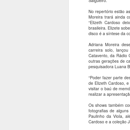
Salgueiro.
Pinakotheke Editora
AUG
8
No repertório estão as
lança em São Paulo
Moreira trará ainda 
“Impossível: a história
“Elizeth Cardoso dei
de amor de Maria
brasileira. Elizete so
Martins e Marcel
disco é a síntese da 
Duchamp”, de Francis
Adriana Moreira dese
M. Naumann
carreira solo, lanço
Ana Bittar
A
Catavento, da Rádio 
outras gerações de c
A Pinakotheke Editora lança
pesquisadora Luana Ba
“Impossível: a história de amor de
Maria Martins e Marcel Duchamp”,
An
“Poder fazer parte de
do historiador de arte americano
de Elizeth Cardoso, 
Francis M. Naumann.
A
visitar o baú de memór
Aw
realizar a apresentaç
E
e
Os shows também cont
fotografias de algun
A
Paulinho da Viola, a
d
A
Cardoso e a coleção J
fu