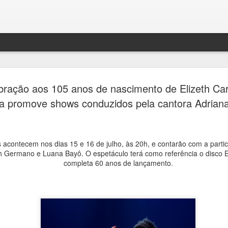
Túlio Augusto apresenta
AUG
bração aos 105 anos de nascimento de Elizeth Ca
8
“Retalhar”, exposição inéd
ta promove shows conduzidos pela cantora Adrian
Maceió que transforma
fragmentos em novas narr
 acontecem nos dias 15 e 16 de julho, às 20h, e contarão com a parti
Ana Bittar
h Germano e Luana Bayô. O espetáculo terá como referência o disco E
completa 60 anos de lançamento.
Mostra gratuita acontece de 13 a 16 de agosto, no Esp
Armazém, reunindo obras inéditas, peças de design de
em colaboração com mestres artesãos alagoanos e o l
do primeiro curta-metragem do artista.
O artista visual Túlio Augusto inaugura, em Maceió, a 