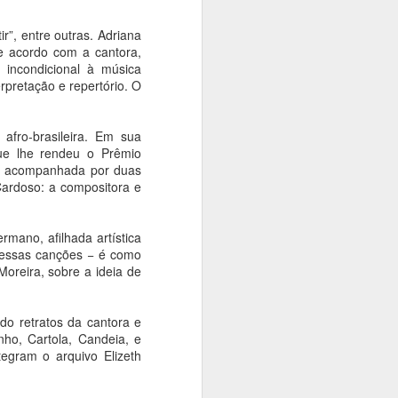
MASP, SESCs,
AUG
8
r”, entre outras. Adriana
Cemitério da
e acordo com a cantora,
Consolação, Capela
 incondicional à música
dos Aflitos e outros
erpretação e repertório. O
parceiros se juntam ao
Festival do Patrimônio
afro-brasileira. Em sua
Ana Bittar
que lhe rendeu o Prêmio
rá acompanhada por duas
Programação gratuita traz visitas
ardoso: a compositora e
guiadas, oficinas, exposições,
circuitos e palestras para São
Paulo entre 14 e 16 de agosto
mano, afilhada artística
 essas canções − é como
A Prefeitura de São Paulo, por
Moreira, sobre a ideia de
meio da Secretaria Municipal de
Cultura e Economia Criativa
(SMC), traz programação especial
o retratos da cantora e
e gratuita para o Festival do
ho, Cartola, Candeia, e
Patrimônio Histórico, que
egram o arquivo Elizeth
acontece nos dias 15 e 16 de
agosto.