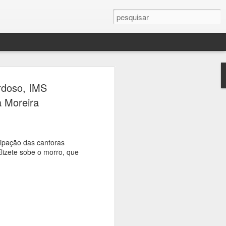
rdoso, IMS
ita em
a Moreira
ativas
cipação das cantoras
lizete sobe o morro, que
aço
senvolvidas
ançamento
exposição