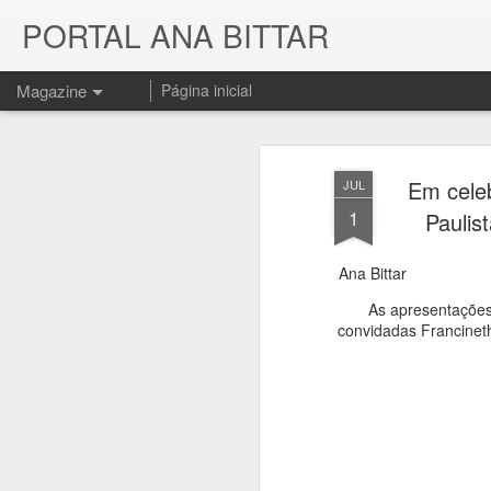
PORTAL ANA BITTAR
Magazine
Página inicial
Em cele
JUL
1
Paulis
Ana Bittar
As apresentações
convidadas Francinet