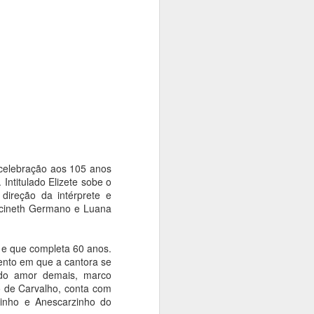
ta que
 identidade
tos. A
, no Espaço
 os dias 14
, diferentes
 celebração aos 105 anos
ntitulado Elizete sobe o
direção da intérprete e
ancineth Germano e Luana
5 e que completa 60 anos.
nto em que a cantora se
 do amor demais, marco
o de Carvalho, conta com
uinho e Anescarzinho do