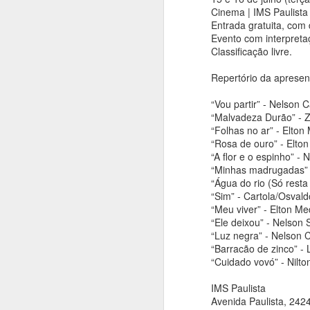
A
Cinema | IMS Paulista
Ca
An
Entrada gratuita, com
a
Evento com interpretaç
Sé
Classificação livre.
di
vi
Repertório da aprese
c
“Vou partir” - Nelson
“Malvadeza Durão” - Z
C
“Folhas no ar” - Elton
Mu
A
“Rosa de ouro” - Elto
in
“A flor e o espinho” 
“Minhas madrugadas” -
An
“Água do rio (Só rest
“Sim” - Cartola/Osvald
In
“Meu viver” - Elton M
(7
“Ele deixou” - Nelson
“Luz negra” - Nelson
C
“Barracão de zinco” -
C
“Cuidado vovó” - Nilto
c
C
IMS Paulista
m
A
Avenida Paulista, 242