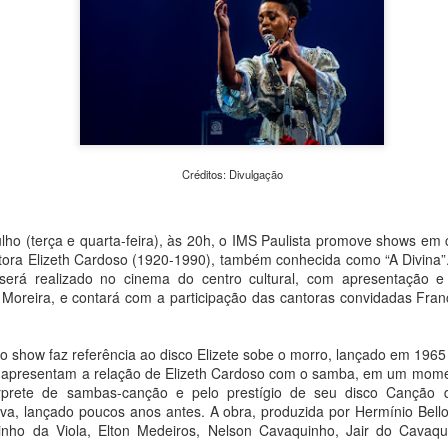
“Retalhar – Um Convite ao Encontro”, uma mostra inédi
propõe ao público um percurso sensível sobre memória,
e pertencimento a partir da força simbólica dos fragmen
abertura para convidados acontece no dia 13 de agosto
Armazém, e a exposição estará aberta à visitação entre
e 16 de agosto, reunindo fotografias, cerâmicas, objetos
materialidades e obras de artistas convidados.
Créditos: Divulgação
ulho (terça e quarta-feira), às 20h, o IMS Paulista promove shows em
ora Elizeth Cardoso (1920-1990), também conhecida como “A Divina”. I
será realizado no cinema do centro cultural, com apresentação e 
 Moreira, e contará com a participação das cantoras convidadas Fr
 o show faz referência ao disco Elizete sobe o morro, lançado em 196
m apresentam a relação de Elizeth Cardoso com o samba, em um mome
rprete de sambas-canção e pelo prestígio de seu disco Canção
va, lançado poucos anos antes. A obra, produzida por Hermínio Bell
nho da Viola, Elton Medeiros, Nelson Cavaquinho, Jair do Cavaq