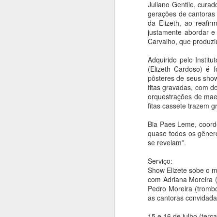
tr
Juliano Gentile, cur
An
gerações de cantoras 
da Elizeth, ao reafi
M
justamente abordar e
qu
Carvalho, que produzi
in
Adquirido pelo Instit
(Elizeth Cardoso) é 
En
pôsteres de seus show
os
fitas gravadas, com de
A
orquestrações de maes
fitas cassete trazem g
An
Bia Paes Leme, coord
quase todos os gêner
Ex
se revelam”.
o
Serviço:
es
Show Elizete sobe o m
com Adriana Moreira (
Mo
Pedro Moreira (trombo
a
as cantoras convidad
P
A
15 e 16 de julho (terça