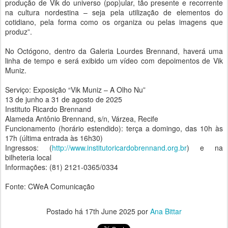
produção de Vik do universo (pop)ular, tão presente e recorrente
na cultura nordestina – seja pela utilização de elementos do
cotidiano, pela forma como os organiza ou pelas imagens que
produz”.
No Octógono, dentro da Galeria Lourdes Brennand, haverá uma
linha de tempo e será exibido um vídeo com depoimentos de Vik
Muniz.
Serviço: Exposição “Vik Muniz – A Olho Nu”
13 de junho a 31 de agosto de 2025
Instituto Ricardo Brennand
Alameda Antônio Brennand, s/n, Várzea, Recife
Funcionamento (horário estendido): terça a domingo, das 10h às
17h (última entrada às 16h30)
Ingressos: (
http://www.institutoricardobrennand.org.br
) e na
bilheteria local
Informações: (81) 2121-0365/0334
Fonte: CWeA Comunicação
Postado há
17th June 2025
por
Ana Bittar