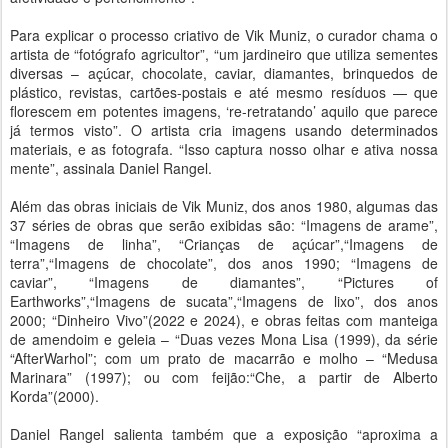
Para explicar o processo criativo de Vik Muniz, o curador chama o
artista de “fotógrafo agricultor”, “um jardineiro que utiliza sementes
diversas – açúcar, chocolate, caviar, diamantes, brinquedos de
plástico, revistas, cartões-postais e até mesmo resíduos — que
florescem em potentes imagens, ‘re-retratando’ aquilo que parece
já termos visto”. O artista cria imagens usando determinados
materiais, e as fotografa. “Isso captura nosso olhar e ativa nossa
mente”, assinala Daniel Rangel.
Além das obras iniciais de Vik Muniz, dos anos 1980, algumas das
37 séries de obras que serão exibidas são: “Imagens de arame”,
“Imagens de linha”, “Crianças de açúcar”,“Imagens de
terra”,“Imagens de chocolate”, dos anos 1990; “Imagens de
caviar”, “Imagens de diamantes”, “Pictures of
Earthworks”,“Imagens de sucata”,“Imagens de lixo”, dos anos
2000; “Dinheiro Vivo”(2022 e 2024), e obras feitas com manteiga
de amendoim e geleia – “Duas vezes Mona Lisa (1999), da série
“AfterWarhol”; com um prato de macarrão e molho – “Medusa
Marinara” (1997); ou com feijão:“Che, a partir de Alberto
Korda”(2000).
Daniel Rangel salienta também que a exposição “aproxima a