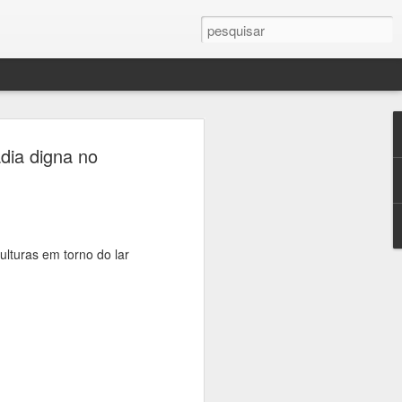
 Patrimônio terá
adia digna no
ratuitos pelos
 da Consolação e
rada
ulturas em torno do lar
alizadas pelo Sympla a partir de sexta-
oficial da Jornada do Patrimônio, a
responsável pela administração de seis
m parceria com a Secretaria Municipal