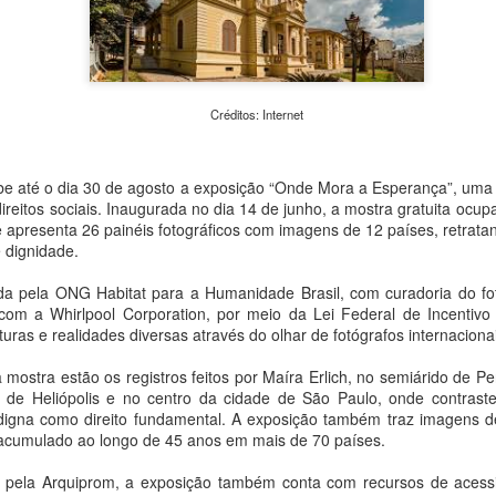
de Cultura e Economia Cria
monitorados nos cemitério
iniciativa busca aproximar a
arquitetura e da memória 
cidade.
Créditos: Internet
cebe até o dia 30 de agosto a exposição “Onde Mora a Esperança”, uma
 direitos sociais. Inaugurada no dia 14 de junho, a mostra gratuita oc
e apresenta 26 painéis fotográficos com imagens de 12 países, retrat
 dignidade.
ada pela ONG Habitat para a Humanidade Brasil, com curadoria do f
 com a Whirlpool Corporation, por meio da Lei Federal de Incentivo
turas e realidades diversas através do olhar de fotógrafos internacionai
 mostra estão os registros feitos por Maíra Erlich, no semiárido de 
de Heliópolis e no centro da cidade de São Paulo, onde contrast
MAM São Paulo
Clube do Livro e bate-
AUG
AUG
digna como direito fundamental. A exposição também traz imagens d
7
7
anuncia nova edição
papo com Eliane
, acumulado ao longo de 45 anos em mais de 70 países.
do Clube de
Marques aproximam
Colecionadores com
leitores de Louças de
 pela Arquiprom, a exposição também conta com recursos de acessib