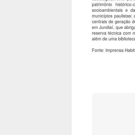
patrimônio históric
O
socioambientais e d
ag
municípios paulistas
ba
centrais de geração d
em Jundiaí, que abrig
A
reserva técnica com m
além de uma bibliotec
An
Fonte: Imprensa Habita
Em
d
in
1
A
An
"
pl