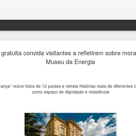
Jornada do
AUG
gratuita convida visitantes a refletirem sobre mor
7
passeios g
Museu da Energia
cemitérios
Quarta Pa
ça” reúne fotos de 12 países e retrata histórias reais de diferentes c
Ana Bittar
como espaço de dignidade e resistência
Inscrições são gratuitas re
feira (7)
Como parte da programação 
Consolare, concessionária 
cemitérios de São Paulo, e