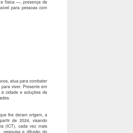
polonês Andrzej Wajda
ra física —, presença de
essível para pessoas com
Ana Bittar
O grande intérprete da alma
polonesa e um dos realizadores
mais influentes da história da
sétima arte será celebrado em
São Paulo. Entre os dias 14 e 16
de agosto, a Cinemateca
Brasileira recebe a mostra Andrzej
Wajda: O Romântico, uma
parceria com a Embaixada da
Polônia, o Consulado Geral da
Polônia e a distribuidora polonesa
anos, atua para combater
Manãna.
 para viver. Presente em
o à cidade e soluções de
dades.
s que lhe deram origem, a
artir de 2024, visando
gia (ICT), cada vez mais
o, pesquisa e difusão do