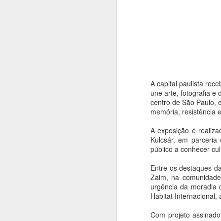
A capital paulista re
une arte, fotografia e
centro de São Paulo, 
memória, resistência e
A exposição é realiz
Kulcsár, em parceria
público a conhecer cul
Entre os destaques da
Zaim, na comunidade 
Casas de Cultura
AUG
urgência da moradia 
7
Municipais recebem
Habitat Internacional
programação especial
e gratuita em
Com projeto assinado