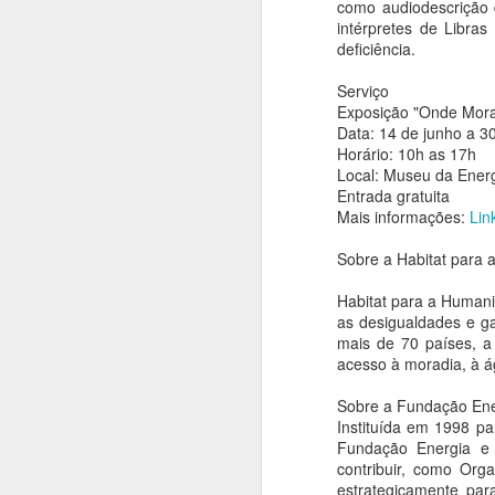
homenagem ao Mês
como audiodescrição d
intérpretes de Libra
da Capoeira
deficiência.
Ana Bittar
Serviço
A
Confira agenda de atrações que
Exposição "Onde Mora
vão até fim de agosto
Data: 14 de junho a 3
An
Horário: 10h as 17h
Para comemorar o “Mês da
Local: Museu da Ener
Capoeira”, as Casas de Cultura
C
Entrada gratuita
Municipais recebem a partir desta
a
Mais informações:
Lin
quinta-feira (6), rodas, oficinas e
en
performances. A programação
Sobre a Habitat para 
gratuita, que segue até o dia 31, é
De
oferecida pela Prefeitura de São
n
Habitat para a Humani
Paulo, por meio da Secretaria
ar
as desigualdades e g
Municipal de Cultura e Economia
mais de 70 países, a 
A
Criativa da Prefeitura de São
acesso à moradia, à á
Paulo.
An
Sobre a Fundação En
Instituída em 1998 pa
L
Fundação Energia e 
an
contribuir, como Org
s
estrategicamente par