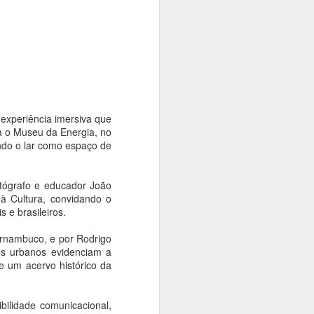
tiva, promoverá uma série de passeios
s da Consolação e Quarta Parada. A
 população da história, da arte, da
presentes nesses importantes espaços da
 experiência imersiva que
upa o Museu da Energia, no
ando o lar como espaço de
otógrafo e educador João
 à Cultura, convidando o
s e brasileiros.
Pernambuco, e por Rodrigo
es urbanos evidenciam a
Cinemateca Brasileira
AUG
e um acervo histórico da
7
recebe mostra em
homenagem ao
centenário do mestre
ilidade comunicacional,