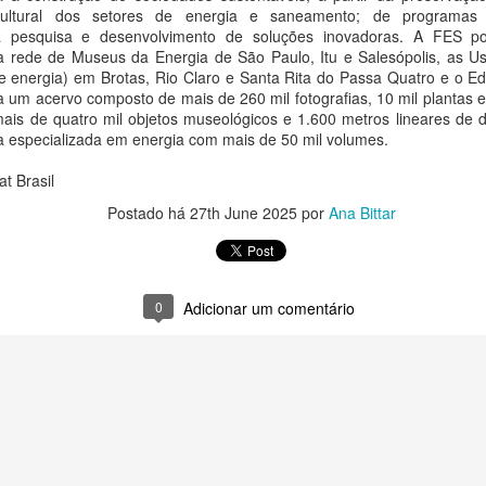
o-cultural dos setores de energia e saneamento; de programas c
 grupo sul-coreano de K-pop YOUNITE lança nesta sexta-feira, 7 de
a pesquisa e desenvolvimento de soluções inovadoras. A FES p
osto, o single digital “Acorda Pedrinho”, uma releitura do sucesso da
: a rede de Museus da Energia de São Paulo, Itu e Salesópolis, as 
nda brasileira Jovem Dionísio.
e energia) em Brotas, Rio Claro e Santa Rita do Passa Quatro e o Edi
Thiago de Moraes recebeu a medalha
a um acervo composto de mais de 260 mil fotografias, 10 mil plantas 
UG
ais de quatro mil objetos museológicos e 1.600 metros lineares de d
7
Constitucionalista e diversas honrarias em sua
a especializada em energia com mais de 50 mil volumes.
trajetória intelectual e profissional
a Bittar
t Brasil
Postado há
27th June 2025
por
Ana Bittar
 sua trajetória profissional e pública, Thiago de Moraes recebeu
iversas honrarias concedidas em reconhecimento à sua participação
tegral nas atividades relacionadas ao Movimento Constitucionalista de
932.
0
Adicionar um comentário
Ceian Muniz lança três novas faixas do projeto "Na
UG
7
Chácara" e embala turnê pelo Norte e Centro-Oeste
neste fim de semana
a Bittar
É Melhor o Fim", "Não Tem Volta" e "Põe Zezé e Luciano" chegam às
ataformas nesta sexta-feira (07)