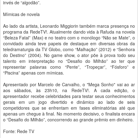
invés de “algodão”.
Mímicas de novela
Ao lado da artista, Leonardo Miggiorin também marca presença no
programa da RedeTV!. Atualmente dando vida à Rafuda na novela
“Beleza Fatal” (Max) e no teatro com o monólogo “Não se Mate”, o
convidado ainda teve papeis de destaque em diversas obras da
teledramaturgia da TV Globo, como “Malhação” (2012) e “Senhora
do Destino” (2004). No game show, o ator põe à prova todo seu
talento em interpretação no “Desafio do Milhão” ao ter que
representar palavras como “Pente”, “Tropeçar”, “Fósforo” e
“Piscina” apenas com mímicas.
Apresentado por Marcelo de Carvalho, o "Mega Sonho" vai ao ar
aos sábados, às 23h10, na RedeTV!. A cada edição, o
apresentador recebe celebridades para testar seus conhecimentos
gerais em um jogo divertido e dinâmico ao lado de seis
competidores que se enfrentam em fases eliminatórias até que
apenas um chegue à final. No momento decisivo, o finalista encara
o “Desafio do Milhão”, concorrendo ao grande prêmio em dinheiro.
Fonte: Rede TV