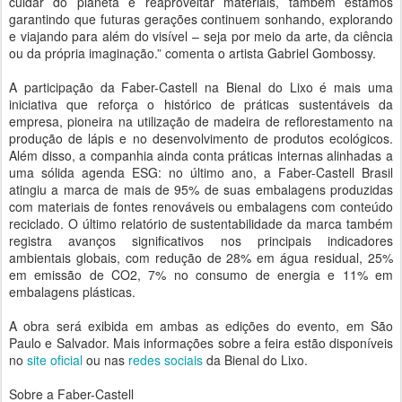
cuidar do planeta e reaproveitar materiais, também estamos
garantindo que futuras gerações continuem sonhando, explorando
e viajando para além do visível – seja por meio da arte, da ciência
ou da própria imaginação.” comenta o artista Gabriel Gombossy.
A participação da Faber-Castell na Bienal do Lixo é mais uma
iniciativa que reforça o histórico de práticas sustentáveis da
empresa, pioneira na utilização de madeira de reflorestamento na
produção de lápis e no desenvolvimento de produtos ecológicos.
Além disso, a companhia ainda conta práticas internas alinhadas a
uma sólida agenda ESG: no último ano, a Faber-Castell Brasil
atingiu a marca de mais de 95% de suas embalagens produzidas
com materiais de fontes renováveis ou embalagens com conteúdo
reciclado. O último relatório de sustentabilidade da marca também
registra avanços significativos nos principais indicadores
ambientais globais, com redução de 28% em água residual, 25%
em emissão de CO2, 7% no consumo de energia e 11% em
embalagens plásticas.
A obra será exibida em ambas as edições do evento, em São
Paulo e Salvador. Mais informações sobre a feira estão disponíveis
no
site oficial
ou nas
redes sociais
da Bienal do Lixo.
Sobre a Faber-Castell