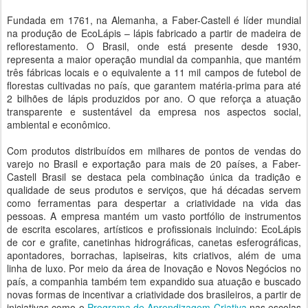
Fundada em 1761, na Alemanha, a Faber-Castell é líder mundial
na produção de EcoLápis – lápis fabricado a partir de madeira de
reflorestamento. O Brasil, onde está presente desde 1930,
representa a maior operação mundial da companhia, que mantém
três fábricas locais e o equivalente a 11 mil campos de futebol de
florestas cultivadas no país, que garantem matéria-prima para até
2 bilhões de lápis produzidos por ano. O que reforça a atuação
transparente e sustentável da empresa nos aspectos social,
ambiental e econômico.
Com produtos distribuídos em milhares de pontos de vendas do
varejo no Brasil e exportação para mais de 20 países, a Faber-
Castell Brasil se destaca pela combinação única da tradição e
qualidade de seus produtos e serviços, que há décadas servem
como ferramentas para despertar a criatividade na vida das
pessoas. A empresa mantém um vasto portfólio de instrumentos
de escrita escolares, artísticos e profissionais incluindo: EcoLápis
de cor e grafite, canetinhas hidrográficas, canetas esferográficas,
apontadores, borrachas, lapiseiras, kits criativos, além de uma
linha de luxo. Por meio da área de Inovação e Novos Negócios no
país, a companhia também tem expandido sua atuação e buscado
novas formas de incentivar a criatividade dos brasileiros, a partir de
iniciativas como o
Programa de Aprendizagem Criativa
nas escolas