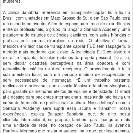
mulheres.
A clínica Sanabria, referência em transplante capilar fio a fio no
Brasil, com unidades em Mato Grosso do Sul e em São Paulo, terá
um estande no evento. Além de espaço para troca de experiências
entre os profissionais, o grupo irá lançar a Sanabria Academy, uma
plataforma de estudos de ciências capilares, com aulas híbridas e
práticas nos centros cirúrgicos da rede. O objetivo é formar
médicos em técnicas de transplante capilar FUE sem raspagem, o
método mais moderno que existe. A tecnologia FUE consiste em
extrair e implantar folículos (cabelos da própria pessoa), fio a fio,
sem deixar cicatrizes perceptíveis na área doadora e com
naturalidade estética na área receptora. O procedimento é feito
sob anestesia local, com um período mínimo de recuperação e
sem necessidade de internação. “É um trabalho bastante
meticuloso e artesanal, que associa técnica e também visagismo,
para garantir os melhores efeitos de volume e densidade. O Brasil
já é destino para pacientes internacionais, mas ainda não havia um
curso de formação de profissionais à altura. Nossa intenção com a
Sanabria Academy será suprir essa lacuna e transmitir nossa
experiência”, explica Baltazar Sanabria, que, de olho nesta
clientela internacional, se prepara também para inaugurar mais
uma unidade da rede, no coração de São Paulo, na avenida
Paulista. Mercado que restaura autoestima e que, por isso mesmo,