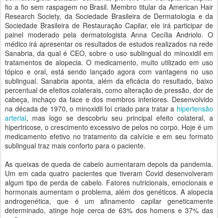
fio a fio sem raspagem no Brasil. Membro titular da American Hair
Research Society, da Sociedade Brasileira de Dermatologia e da
Sociedade Brasileira de Restauração Capilar, ele irá participar de
painel moderado pela dermatologista Anna Cecília Andriolo. O
médico irá apresentar os resultados de estudos realizados na rede
Sanabria, da qual é CEO, sobre o uso sublingual do minoxidil em
tratamentos de alopecia. O medicamento, muito utilizado em uso
tópico e oral, está sendo lançado agora com vantagens no uso
sublingual. Sanabria aponta, além da eficácia do resultado, baixo
percentual de efeitos colaterais, como alteração de pressão, dor de
cabeça, inchaço da face e dos membros inferiores. Desenvolvido
na década de 1970, o minoxidil foi criado para tratar a
hipertensão
arterial
, mas logo se descobriu seu principal efeito colateral, a
hipertricose, o crescimento excessivo de pelos no corpo. Hoje é um
medicamento efetivo no tratamento da calvície e em seu formato
sublingual traz mais conforto para o paciente.
As queixas de queda de cabelo aumentaram depois da pandemia.
Um em cada quatro pacientes que tiveram Covid desenvolveram
algum tipo de perda de cabelo. Fatores nutricionais, emocionais e
hormonais aumentam o problema, além dos genéticos. A alopecia
androgenética, que é um afinamento capilar geneticamente
determinado, atinge hoje cerca de 63% dos homens e 37% das