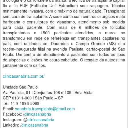
tricologia e o carro-chefe da marca, a técnica de transplante capilar
fio a fio FUE (Follicular Unit Extraction) sem raspagem. Técnica
minimamente invasiva, com o máximo de naturalidade. Transplante
sem cara de transplante. A sede conta com centros cirúrgicos e até
barbearia e consultores de visagismo, atendimento sob medida
para cada paciente. Com mais de 6 milhões de folículos
transplantados e 1500 pacientes atendidos, a marca se
transformou em rede de referência em transplantes capilares no
país, com unidades em Dourados e Campo Grande (MS) e a
recém-inaugurada filial na avenida Paulista, cartão-postal de São
Paulo. Um centro de atendimento a pacientes com todos os tipos
de alopecias e lesões no couro cabeludo. O resgate da autoestima
juntamente com os fios.
clinicasanabria.com.br/
Unidade São Paulo
Av. Paulista, 91 l Conjuntos 108 e 109 l Bela Vista
CEP 01311-000 l São Paulo – SP
Tel. 11 9 1996-5099
Email:
sanabria.transplante@gmail.com
Facebook: /
clinicasanabria
Instagram: @
clinicasanabria
Linkedin: /
clinicasanabria