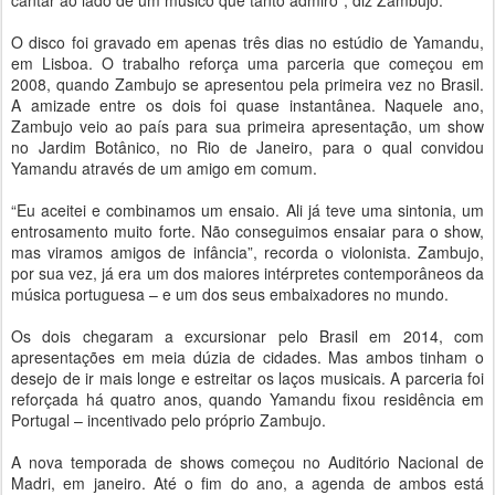
cantar ao lado de um músico que tanto admiro”, diz Zambujo.
O disco foi gravado em apenas três dias no estúdio de Yamandu,
em Lisboa. O trabalho reforça uma parceria que começou em
2008, quando Zambujo se apresentou pela primeira vez no Brasil.
A amizade entre os dois foi quase instantânea. Naquele ano,
Zambujo veio ao país para sua primeira apresentação, um show
no Jardim Botânico, no Rio de Janeiro, para o qual convidou
Yamandu através de um amigo em comum.
“Eu aceitei e combinamos um ensaio. Ali já teve uma sintonia, um
entrosamento muito forte. Não conseguimos ensaiar para o show,
mas viramos amigos de infância”, recorda o violonista. Zambujo,
por sua vez, já era um dos maiores intérpretes contemporâneos da
música portuguesa – e um dos seus embaixadores no mundo.
Os dois chegaram a excursionar pelo Brasil em 2014, com
apresentações em meia dúzia de cidades. Mas ambos tinham o
desejo de ir mais longe e estreitar os laços musicais. A parceria foi
reforçada há quatro anos, quando Yamandu fixou residência em
Portugal – incentivado pelo próprio Zambujo.
A nova temporada de shows começou no Auditório Nacional de
Madri, em janeiro. Até o fim do ano, a agenda de ambos está