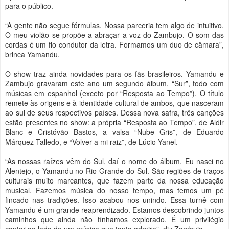
para o público.
“A gente não segue fórmulas. Nossa parceria tem algo de intuitivo.
O meu violão se propõe a abraçar a voz do Zambujo. O som das
cordas é um fio condutor da letra. Formamos um duo de câmara”,
brinca Yamandu.
O show traz ainda novidades para os fãs brasileiros. Yamandu e
Zambujo gravaram este ano um segundo álbum, “Sur”, todo com
músicas em espanhol (exceto por “Resposta ao Tempo”). O título
remete às origens e à identidade cultural de ambos, que nasceram
ao sul de seus respectivos países. Dessa nova safra, três canções
estão presentes no show: a própria “Resposta ao Tempo”, de Aldir
Blanc e Cristóvão Bastos, a valsa “Nube Gris”, de Eduardo
Márquez Talledo, e “Volver a mi raiz”, de Lúcio Yanel.
“As nossas raízes vêm do Sul, daí o nome do álbum. Eu nasci no
Alentejo, o Yamandu no Rio Grande do Sul. São regiões de traços
culturais muito marcantes, que fazem parte da nossa educação
musical. Fazemos música do nosso tempo, mas temos um pé
fincado nas tradições. Isso acabou nos unindo. Essa turnê com
Yamandu é um grande reaprendizado. Estamos descobrindo juntos
caminhos que ainda não tínhamos explorado. É um privilégio