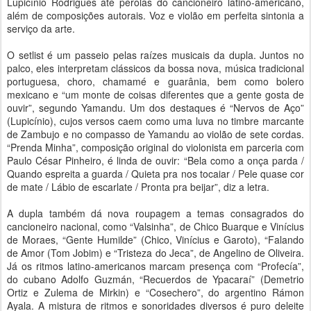
Lupicínio Rodrigues até pérolas do cancioneiro latino-americano,
além de composições autorais. Voz e violão em perfeita sintonia a
serviço da arte.
O setlist é um passeio pelas raízes musicais da dupla. Juntos no
palco, eles interpretam clássicos da bossa nova, música tradicional
portuguesa, choro, chamamé e guarânia, bem como bolero
mexicano e “um monte de coisas diferentes que a gente gosta de
ouvir”, segundo Yamandu. Um dos destaques é “Nervos de Aço”
(Lupicínio), cujos versos caem como uma luva no timbre marcante
de Zambujo e no compasso de Yamandu ao violão de sete cordas.
“Prenda Minha”, composição original do violonista em parceria com
Paulo César Pinheiro, é linda de ouvir: “Bela como a onça parda /
Quando espreita a guarda / Quieta pra nos tocaiar / Pele quase cor
de mate / Lábio de escarlate / Pronta pra beijar”, diz a letra.
A dupla também dá nova roupagem a temas consagrados do
cancioneiro nacional, como “Valsinha”, de Chico Buarque e Vinícius
de Moraes, “Gente Humilde” (Chico, Vinícius e Garoto), “Falando
de Amor (Tom Jobim) e “Tristeza do Jeca”, de Angelino de Oliveira.
Já os ritmos latino-americanos marcam presença com “Profecía”,
do cubano Adolfo Guzmán, “Recuerdos de Ypacaraí” (Demetrio
Ortiz e Zulema de Mirkin) e “Cosechero”, do argentino Rámon
Ayala. A mistura de ritmos e sonoridades diversos é puro deleite