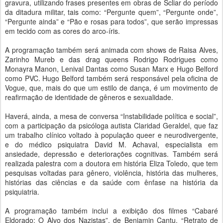
gravura, utilizando frases presentes em obras de Scliar do período
da ditadura militar, tais como: “Pergunte quem”, “Pergunte onde”,
“Pergunte ainda” e “Pão e rosas para todos”, que serão impressas
em tecido com as cores do arco-íris.
A programação também será animada com shows de Raisa Alves,
Zarinho Mureb e das drag queens Rodrigo Rodrigues como
Monayra Manon, Lenival Dantas como Susan Marx e Hugo Belford
como PVC. Hugo Belford também será responsável pela oficina de
Vogue, que, mais do que um estilo de dança, é um movimento de
reafirmação de identidade de gêneros e sexualidade.
Haverá, ainda, a mesa de conversa “Instabilidade política e social”,
com a participação da psicóloga autista Claridad Geraldel, que faz
um trabalho clínico voltado à população queer e neurodivergente,
e do médico psiquiatra David M. Achaval, especialista em
ansiedade, depressão e deteriorações cognitivas. Também será
realizada palestra com a doutora em história Eliza Toledo, que tem
pesquisas voltadas para gênero, violência, história das mulheres,
histórias das ciências e da saúde com ênfase na história da
psiquiatria.
A programação também inclui a exibição dos filmes “Cabaré
Eldorado: O Alvo dos Nazistas”, de Benjamin Cantu, “Retrato de