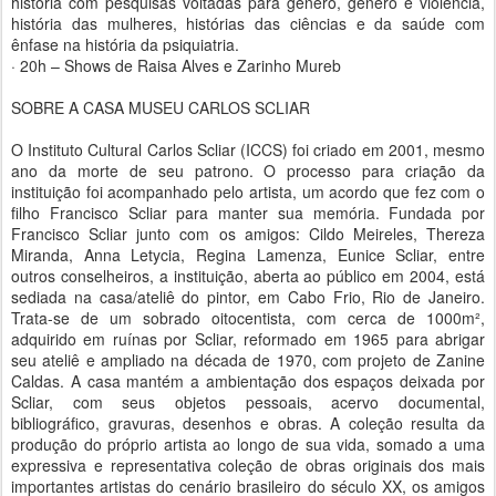
história com pesquisas voltadas para gênero, gênero e violência,
história das mulheres, histórias das ciências e da saúde com
ênfase na história da psiquiatria.
· 20h – Shows de Raisa Alves e Zarinho Mureb
SOBRE A CASA MUSEU CARLOS SCLIAR
O Instituto Cultural Carlos Scliar (ICCS) foi criado em 2001, mesmo
ano da morte de seu patrono. O processo para criação da
instituição foi acompanhado pelo artista, um acordo que fez com o
filho Francisco Scliar para manter sua memória. Fundada por
Francisco Scliar junto com os amigos: Cildo Meireles, Thereza
Miranda, Anna Letycia, Regina Lamenza, Eunice Scliar, entre
outros conselheiros, a instituição, aberta ao público em 2004, está
sediada na casa/ateliê do pintor, em Cabo Frio, Rio de Janeiro.
Trata-se de um sobrado oitocentista, com cerca de 1000m²,
adquirido em ruínas por Scliar, reformado em 1965 para abrigar
seu ateliê e ampliado na década de 1970, com projeto de Zanine
Caldas. A casa mantém a ambientação dos espaços deixada por
Scliar, com seus objetos pessoais, acervo documental,
bibliográfico, gravuras, desenhos e obras. A coleção resulta da
produção do próprio artista ao longo de sua vida, somado a uma
expressiva e representativa coleção de obras originais dos mais
importantes artistas do cenário brasileiro do século XX, os amigos