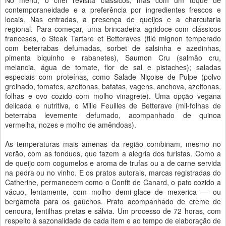
No menu, o chef revisita clássicos, mas com um toque de
contemporaneidade e a preferência por ingredientes frescos e
locais. Nas entradas, a presença de queijos e a charcutaria
regional. Para começar, uma brincadeira agridoce com clássicos
franceses, o Steak Tartare et Betteraves (filé mignon temperado
com beterrabas defumadas, sorbet de salsinha e azedinhas,
pimenta biquinho e rabanetes), Saumon Cru (salmão cru,
melancia, água de tomate, flor de sal e pistaches); saladas
especiais com proteínas, como Salade Niçoise de Pulpe (polvo
grelhado, tomates, azeitonas, batatas, vagens, anchova, azeitonas,
folhas e ovo cozido com molho vinagrete). Uma opção vegana
delicada e nutritiva, o Mille Feuilles de Betterave (mil-folhas de
beterraba levemente defumado, acompanhado de quinoa
vermelha, nozes e molho de amêndoas).
As temperaturas mais amenas da região combinam, mesmo no
verão, com as fondues, que fazem a alegria dos turistas. Como a
de queijo com cogumelos e aroma de trufas ou a de carne servida
na pedra ou no vinho. E os pratos autorais, marcas registradas do
Catherine, permanecem como o Confit de Canard, o pato cozido a
vácuo, lentamente, com molho demi-glace de mexerica — ou
bergamota para os gaúchos. Prato acompanhado de creme de
cenoura, lentilhas pretas e sálvia. Um processo de 72 horas, com
respeito à sazonalidade de cada item e ao tempo de elaboração de