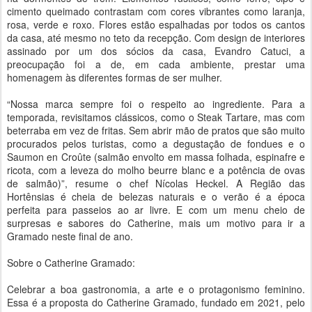
cimento queimado contrastam com cores vibrantes como laranja,
rosa, verde e roxo. Flores estão espalhadas por todos os cantos
da casa, até mesmo no teto da recepção. Com design de interiores
assinado por um dos sócios da casa, Evandro Catuci, a
preocupação foi a de, em cada ambiente, prestar uma
homenagem às diferentes formas de ser mulher.
“Nossa marca sempre foi o respeito ao ingrediente. Para a
temporada, revisitamos clássicos, como o Steak Tartare, mas com
beterraba em vez de fritas. Sem abrir mão de pratos que são muito
procurados pelos turistas, como a degustação de fondues e o
Saumon en Croûte (salmão envolto em massa folhada, espinafre e
ricota, com a leveza do molho beurre blanc e a potência de ovas
de salmão)”, resume o chef Nícolas Heckel. A Região das
Hortênsias é cheia de belezas naturais e o verão é a época
perfeita para passeios ao ar livre. E com um menu cheio de
surpresas e sabores do Catherine, mais um motivo para ir a
Gramado neste final de ano.
Sobre o Catherine Gramado:
Celebrar a boa gastronomia, a arte e o protagonismo feminino.
Essa é a proposta do Catherine Gramado, fundado em 2021, pelo