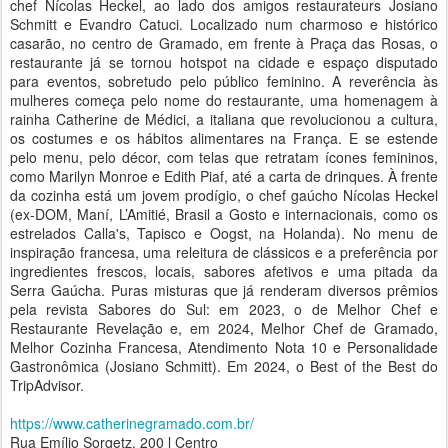
chef Nícolas Heckel, ao lado dos amigos restaurateurs Josiano
Schmitt e Evandro Catuci. Localizado num charmoso e histórico
casarão, no centro de Gramado, em frente à Praça das Rosas, o
restaurante já se tornou hotspot na cidade e espaço disputado
para eventos, sobretudo pelo público feminino. A reverência às
mulheres começa pelo nome do restaurante, uma homenagem à
rainha Catherine de Médici, a italiana que revolucionou a cultura,
os costumes e os hábitos alimentares na França. E se estende
pelo menu, pelo décor, com telas que retratam ícones femininos,
como Marilyn Monroe e Edith Piaf, até a carta de drinques. À frente
da cozinha está um jovem prodígio, o chef gaúcho Nícolas Heckel
(ex-DOM, Maní, L’Amitié, Brasil a Gosto e internacionais, como os
estrelados Calla's, Tapisco e Oogst, na Holanda). No menu de
inspiração francesa, uma releitura de clássicos e a preferência por
ingredientes frescos, locais, sabores afetivos e uma pitada da
Serra Gaúcha. Puras misturas que já renderam diversos prêmios
pela revista Sabores do Sul: em 2023, o de Melhor Chef e
Restaurante Revelação e, em 2024, Melhor Chef de Gramado,
Melhor Cozinha Francesa, Atendimento Nota 10 e Personalidade
Gastronômica (Josiano Schmitt). Em 2024, o Best of the Best do
TripAdvisor.
https://www.catherinegramado.com.br/
Rua Emílio Sorgetz, 200 l Centro