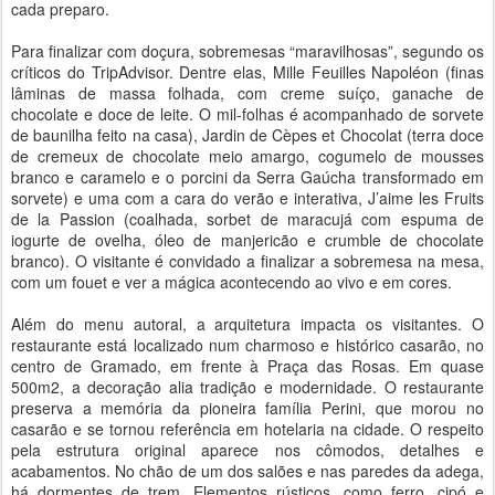
cada preparo.
Para finalizar com doçura, sobremesas “maravilhosas”, segundo os
críticos do TripAdvisor. Dentre elas, Mille Feuilles Napoléon (finas
lâminas de massa folhada, com creme suíço, ganache de
chocolate e doce de leite. O mil-folhas é acompanhado de sorvete
de baunilha feito na casa), Jardin de Cèpes et Chocolat (terra doce
de cremeux de chocolate meio amargo, cogumelo de mousses
branco e caramelo e o porcini da Serra Gaúcha transformado em
sorvete) e uma com a cara do verão e interativa, J’aime les Fruits
de la Passion (coalhada, sorbet de maracujá com espuma de
iogurte de ovelha, óleo de manjericão e crumble de chocolate
branco). O visitante é convidado a finalizar a sobremesa na mesa,
com um fouet e ver a mágica acontecendo ao vivo e em cores.
Além do menu autoral, a arquitetura impacta os visitantes. O
restaurante está localizado num charmoso e histórico casarão, no
centro de Gramado, em frente à Praça das Rosas. Em quase
500m2, a decoração alia tradição e modernidade. O restaurante
preserva a memória da pioneira família Perini, que morou no
casarão e se tornou referência em hotelaria na cidade. O respeito
pela estrutura original aparece nos cômodos, detalhes e
acabamentos. No chão de um dos salões e nas paredes da adega,
há dormentes de trem. Elementos rústicos, como ferro, cipó e