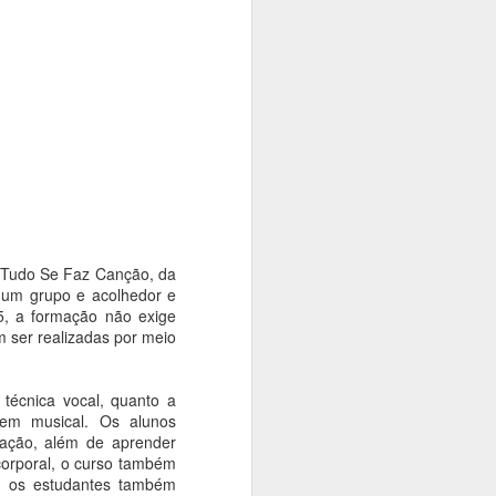
tiva, promoverá uma série de passeios
s da Consolação e Quarta Parada. A
 população da história, da arte, da
presentes nesses importantes espaços da
e Tudo Se Faz Canção, da
e um grupo e acolhedor e
5, a formação não exige
 ser realizadas por meio
Cinemateca Brasileira
 técnica vocal, quanto a
AUG
gem musical. Os alunos
7
recebe mostra em
ração, além de aprender
homenagem ao
corporal, o curso também
centenário do mestre
r, os estudantes também