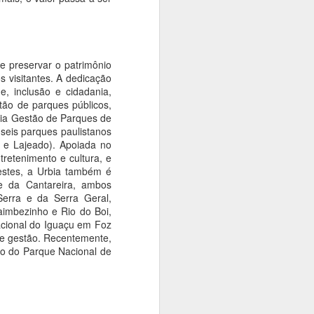
e preservar o patrimônio
os visitantes. A dedicação
, inclusão e cidadania,
tão de parques públicos,
rbia Gestão de Parques de
seis parques paulistanos
os e Lajeado). Apoiada no
tretenimento e cultura, e
estes, a Urbia também é
 e da Cantareira, ambos
erra e da Serra Geral,
aimbezinho e Rio do Boi,
cional do Iguaçu em Foz
e gestão. Recentemente,
ão do Parque Nacional de