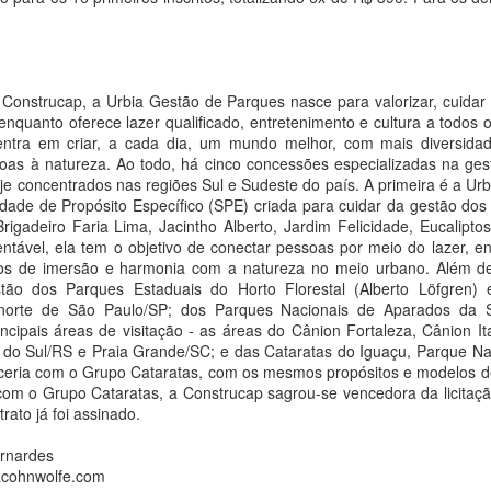
 grupo sul-coreano de K-pop YOUNITE lança nesta sexta-feira, 7 de
osto, o single digital “Acorda Pedrinho”, uma releitura do sucesso da
nda brasileira Jovem Dionísio.
Thiago de Moraes recebeu a medalha
UG
Construcap, a Urbia Gestão de Parques nasce para valorizar, cuidar 
7
 enquanto oferece lazer qualificado, entretenimento e cultura a todos 
Constitucionalista e diversas honrarias em sua
tra em criar, a cada dia, um mundo melhor, com mais diversidade
trajetória intelectual e profissional
oas à natureza. Ao todo, há cinco concessões especializadas na ges
a Bittar
oje concentrados nas regiões Sul e Sudeste do país. A primeira é a U
ade de Propósito Específico (SPE) criada para cuidar da gestão dos 
 sua trajetória profissional e pública, Thiago de Moraes recebeu
Brigadeiro Faria Lima, Jacintho Alberto, Jardim Felicidade, Eucalipt
iversas honrarias concedidas em reconhecimento à sua participação
ntável, ela tem o objetivo de conectar pessoas por meio do lazer, en
tegral nas atividades relacionadas ao Movimento Constitucionalista de
os de imersão e harmonia com a natureza no meio urbano. Além d
932.
tão dos Parques Estaduais do Horto Florestal (Alberto Löfgren)
 norte de São Paulo/SP; dos Parques Nacionais de Aparados da S
ncipais áreas de visitação - as áreas do Cânion Fortaleza, Cânion It
Ceian Muniz lança três novas faixas do projeto "Na
UG
do Sul/RS e Praia Grande/SC; e das Cataratas do Iguaçu, Parque Na
7
ceria com o Grupo Cataratas, com os mesmos propósitos e modelos d
Chácara" e embala turnê pelo Norte e Centro-Oeste
om o Grupo Cataratas, a Construcap sagrou-se vencedora da licitaç
neste fim de semana
rato já foi assinado.
a Bittar
ernardes
É Melhor o Fim", "Não Tem Volta" e "Põe Zezé e Luciano" chegam às
acohnwolfe.com
ataformas nesta sexta-feira (07)