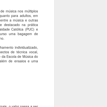
polonês Andrzej Wajda
Ana Bittar
 de música nos múltiplos
 quanto para adultos, em
O grande intérprete da alma
 entre a música e outras
polonesa e um dos realizadores
se destacado na prática
mais influentes da história da
rsidade Católica (PUC) e
sétima arte será celebrado em
 curso uma bagagem de
São Paulo. Entre os dias 14 e 16
no.
de agosto, a Cinemateca
Brasileira recebe a mostra Andrzej
amento individualizado,
Wajda: O Romântico, uma
ectos de técnica vocal,
parceria com a Embaixada da
e da Escola de Música do
Polônia, o Consulado Geral da
, além de ensaios e uma
Polônia e a distribuidora polonesa
Manãna.
mais, o valor passa a ser