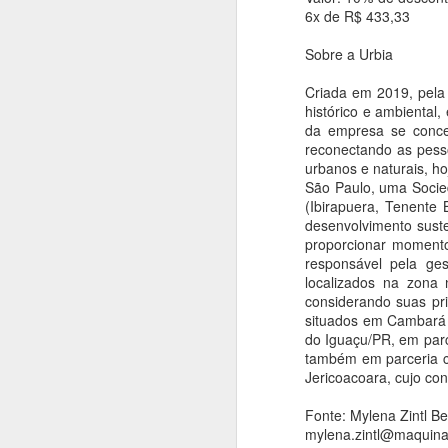
6x de R$ 433,33
O
ag
Sobre a Urbia
ba
A
Criada em 2019, pela 
histórico e ambiental,
da empresa se concen
reconectando as pess
An
urbanos e naturais, h
São Paulo, uma Socied
Em
(Ibirapuera, Tenente 
d
desenvolvimento suste
in
proporcionar moment
1
responsável pela ges
localizados na zona
considerando suas pri
A
situados em Cambará 
do Iguaçu/PR, em par
também em parceria c
Jericoacoara, cujo cont
An
Fonte: Mylena Zintl B
"
mylena.zintl@maquin
pl