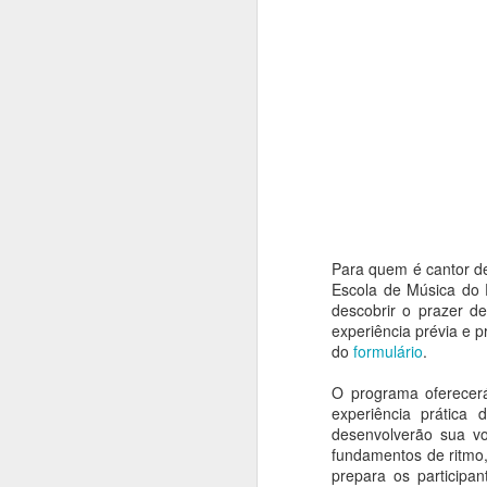
Para quem é cantor d
Escola de Música do P
descobrir o prazer d
experiência prévia e 
do
formulário
.
Casas de Cultura
O programa oferecerá
AUG
experiência prática
7
Municipais recebem
desenvolverão sua vo
programação especial
fundamentos de ritmo,
e gratuita em
prepara os participa