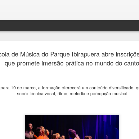
Jornada do
AUG
cola de Música do Parque Ibirapuera abre inscriçõ
7
passeios g
que promete imersão prática no mundo do cant
cemitérios
Quarta Pa
o para 10 de março, a formação oferecerá um conteúdo diversificado, q
Ana Bittar
sobre técnica vocal, ritmo, melodia e percepção musical
Inscrições são gratuitas re
feira (7)
Como parte da programação 
Consolare, concessionária 
cemitérios de São Paulo, e