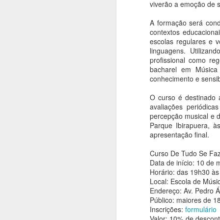
homenagem ao Mês
viverão a emoção de se
da Capoeira
A formação será condu
Ana Bittar
contextos educaciona
A
escolas regulares e 
Confira agenda de atrações que
linguagens. Utiliza
vão até fim de agosto
profissional como re
An
bacharel em Música
Para comemorar o “Mês da
conhecimento e sensib
Capoeira”, as Casas de Cultura
C
Municipais recebem a partir desta
a
O curso é destinado 
quinta-feira (6), rodas, oficinas e
en
avaliações periódica
performances. A programação
percepção musical e d
gratuita, que segue até o dia 31, é
De
Parque Ibirapuera, à
oferecida pela Prefeitura de São
n
apresentação final.
Paulo, por meio da Secretaria
ar
Municipal de Cultura e Economia
A
Curso De Tudo Se Fa
Criativa da Prefeitura de São
Data de início: 10 de
Paulo.
Horário: das 19h30 à
An
Local: Escola de Músi
Endereço: Av. Pedro Á
L
Público: maiores de 1
an
Inscrições:
formulário
s
Valor: 10% de desconto