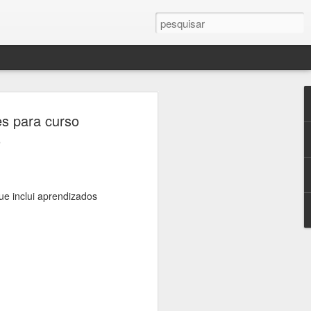
 Patrimônio terá
es para curso
ratuitos pelos
o
 da Consolação e
rada
ue inclui aprendizados
alizadas pelo Sympla a partir de sexta-
oficial da Jornada do Patrimônio, a
responsável pela administração de seis
m parceria com a Secretaria Municipal