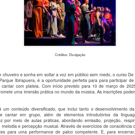
de Cultura e Economia Cria
monitorados nos cemitério
iniciativa busca aproximar a
arquitetura e da memória 
cidade.
Créditos: Divulgação
e chuveiro e sonha em soltar a voz em público sem medo, o curso D
arque Ibirapuera, é a oportunidade perfeita para para participar d
e cantar com plateia. Com início previsto para 10 de março de 202
promete uma imersão prática no mundo da música. As inscrições podem
MAM São Paulo
Clube do Livro e bate-
 um conteúdo diversificado, que inclui tanto o desenvolvimento da
AUG
AUG
 de cantar em grupo, além de elementos introdutórios da lingua
7
7
anuncia nova edição
papo com Eliane
z por meio de aulas práticas, abordando emissão, projeção, respi
do Clube de
Marques aproximam
 melodia e percepção musical. Através de exercícios de consciência 
Colecionadores com
leitores de Louças de
ntes para uma performance de palco competente. E, para encerra