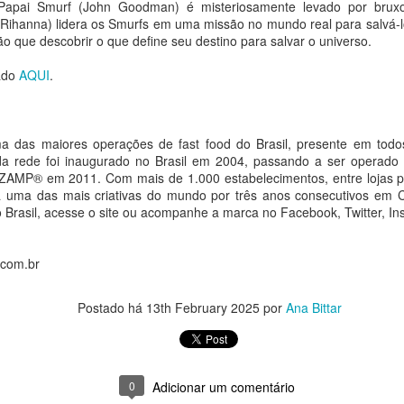
Papai Smurf (John Goodman) é misteriosamente levado por brux
Maio pela
diversas com a Escola
(Rihanna) lidera os Smurfs em uma missão no mundo real para salvá-
programação do Palco
de Ópera da ECA/USP
o que descobrir o que define seu destino para salvar o universo.
Giratório
e homenagem a Olivier
lado
AQUI
.
Toni
Ana Bittar
Ana Bittar
Turnê do Prêmio BTG Pactual da Música Brasileira
UG
Com nove artistas em cena,
4
chega a Brasília com homenagem a Cazuza
espetáculo combina criação
Temporada Música que Abraça o
 das maiores operações de fast food do Brasil, presente em todo
coletiva e improvisação em
a Bittar
Mundo terá duas apresentações
 da rede foi inaugurado no Brasil em 2004, passando a ser operado 
performance marcada pela
da ópera Dido e Eneas, de Henry
a ZAMP® em 2011. Com mais de 1.000 estabelecimentos, entre lojas p
experimentação e pela afirmação
spetáculo reúne Luedji Luna, Joyce Alane, Larissa Luz e uma atração
Purcell, nos dias 8 e 22 de
a uma das mais criativas do mundo por três anos consecutivos em 
de existências LGBTQIAPN+
urpresa em celebração à obra de um dos maiores nomes da música
agosto, e dois especiais em
 Brasil, acesse o site ou acompanhe a marca no Facebook, Twitter, I
asileira
celebração a obra do maestro
O Sesc 24 de Maio recebe, nos
fundador da OCAM, Olivier Toni,
dias 19 e 20 de agosto, às 20h, o
pós sua estreia em Porto Alegre, a Turnê do Prêmio BTG Pactual da
nos dias 14 e 16 de agosto
.com.br
espetáculo Peça Única, da House
úsica Brasileira desembarca em Brasília no próximo dia 5 de agosto,
of Hands Up (MS). Inspirada na
o Ulysses Centro de Convenções, levando ao público uma
Em agosto, a Orquestra de
cultura ballroom, na técnica de
omenagem à obra de Cazuza, grande homenageado da 33ª edição da
Postado há
13th February 2025
por
Ana Bittar
Câmara da ECA/ USP
Janaina Torres Galeria anuncia representação de Vivi
UG
dança vogue e na moda como
remiação.
3
Rosa, finalista do LOEWE FOUNDATION Craft Prize
linguagem artística, a montagem
se apresentará em dois
2026, e leva projeto solo da artista à SP-Arte Rotas
investiga os limites da beleza, da
programas distintos, totalizando
imagem e das formas de
quatro sessões no período, como
a Bittar
0
Adicionar um comentário
organização coletiva.
parte da temporada 2026.