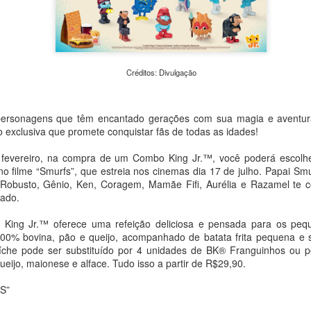
urgentes da atualidade: a c
em Transformação – Da Expe
evento reúne exposições, o
caminhadas fotográficas e
universidades, praças e esp
pesquisadores e o público d
Créditos: Divulgação
e meio ambiente.
 personagens que têm encantado gerações com sua magia e aventu
exclusiva que promete conquistar fãs de todas as idades!
e fevereiro, na compra de um Combo King Jr.™, você poderá escolh
 no filme “Smurfs”, que estreia nos cinemas dia 17 de julho. Papai Sm
obusto, Gênio, Ken, Coragem, Mamãe Fifi, Aurélia e Razamel te 
tado.
 King Jr.™ oferece uma refeição deliciosa e pensada para os pe
00% bovina, pão e queijo, acompanhado de batata frita pequena e 
íche pode ser substituído por 4 unidades de BK® Franguinhos ou p
ijo, maionese e alface. Tudo isso a partir de R$29,90.
Peça Única, da House
Concertos de agosto:
AUG
AUG
S”
4
4
of Hands Up (MS),
OCAM-ECA/USP
chega ao Sesc 24 de
realiza apresentações