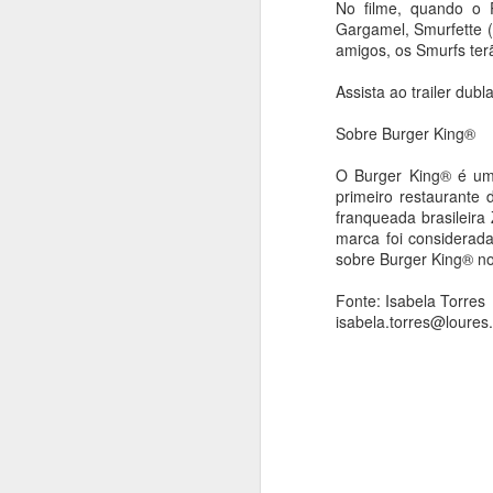
No filme, quando o 
coreografia de
Gargamel, Smurfette 
Alejandro Ahmed,
amigos, os Smurfs terã
sucesso em 2025
Assista ao trailer dub
Ana Bittar
Sobre Burger King®
A
Utilizando de uma rigorosa obra
de Ligeti, a coreografia investiga
O Burger King® é uma
de maneira provocativa as
An
primeiro restaurante
possibilidades de articulação entre
franqueada brasileir
corpos, contextos e
E
marca foi considerad
manifestações culturais,
s
sobre Burger King® no
destacando as dinâmicas e a
br
singularidade de uma cidade
Fonte: Isabela Torres
como São Paulo. As
A
isabela.torres@loures
apresentações acontecem nos
M
n
dias 15, 16, 18, 19, 21 e 22 de
h
A
agosto.
p
O Balé da Cidade de São Paulo
apresenta nova montagem de
An
Réquiem SP, na Sala de