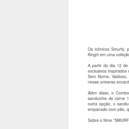
Os icônicos Smurfs,
King® em uma coleção 
A partir do dia 12 d
exclusivos inspirados
Sem Nome, Vaidoso, R
nesse universo encan
Além disso, o Combo
sanduíche de carne 1
outra opção, o sandu
empanado com pão, que
Balé da Cidade de
AUG
Sobre o filme “SMURF
4
São Paulo reencena
Réquiem SP,