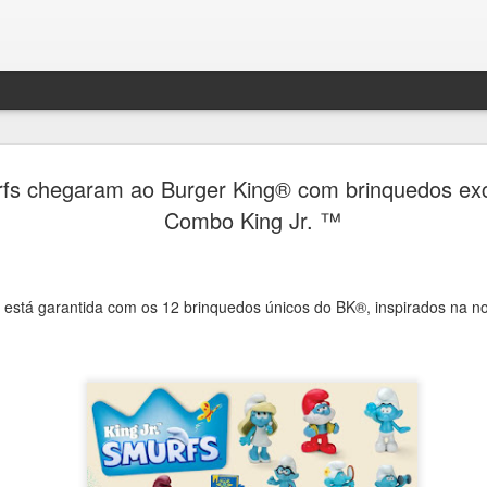
Festival H
AUG
fs chegaram ao Burger King® com brinquedos exc
4
transform
Combo King Jr. ™
de debates
memória e 
o está garantida com os 12 brinquedos únicos do BK®, inspirados na 
Ana Bittar
Entre 5 e 23 de agosto, mu
Campinas recebem uma prog
Campinas recebe, entre 5 e
Hercule Florence de Fotogr
grande circuito de arte, cu