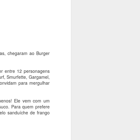
rise climática. Com o tema "Territórios
dição Langsdorff à Crise Climática", o
ficinas, debates, performances,
 intervenções urbanas em museus,
aços culturais, aproximando artistas,
e discussões sobre memória, território
ras, chegaram ao Burger
er entre 12 personagens
urf, Smurfette, Gargamel,
convidam para mergulhar
quenos! Ele vem com um
suco. Para quem prefere
elo sanduíche de frango
Exposição das
AUG
4
esculturas em
homenagem a