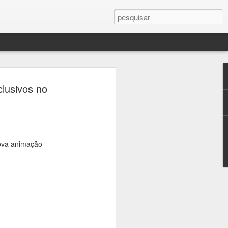
ercule Florence
lusivos no
a Campinas em palco
 sobre fotografia,
crise climática
nova animação
seus, universidades e praças de
ramação gratuita dedicada à fotografia
 23 de agosto, a 16ª edição do Festival
afia, que transforma a cidade em um
ltura e reflexão sobre um dos temas mais