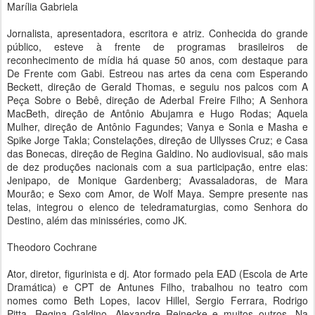
Marília Gabriela
Jornalista, apresentadora, escritora e atriz. Conhecida do grande
público, esteve à frente de programas brasileiros de
reconhecimento de mídia há quase 50 anos, com destaque para
De Frente com Gabi. Estreou nas artes da cena com Esperando
Beckett, direção de Gerald Thomas, e seguiu nos palcos com A
Peça Sobre o Bebê, direção de Aderbal Freire Filho; A Senhora
MacBeth, direção de Antônio Abujamra e Hugo Rodas; Aquela
Mulher, direção de Antônio Fagundes; Vanya e Sonia e Masha e
Spike Jorge Takla; Constelações, direção de Ullysses Cruz; e Casa
das Bonecas, direção de Regina Galdino. No audiovisual, são mais
de dez produções nacionais com a sua participação, entre elas:
Jenipapo, de Monique Gardenberg; Avassaladoras, de Mara
Mourão; e Sexo com Amor, de Wolf Maya. Sempre presente nas
telas, integrou o elenco de teledramaturgias, como Senhora do
Destino, além das minisséries, como JK.
Theodoro Cochrane
Ator, diretor, figurinista e dj. Ator formado pela EAD (Escola de Arte
Dramática) e CPT de Antunes Filho, trabalhou no teatro com
nomes como Beth Lopes, Iacov Hillel, Sergio Ferrara, Rodrigo
Pitta, Regina Galdino, Alexandre Reinecke e muitos outros. Na