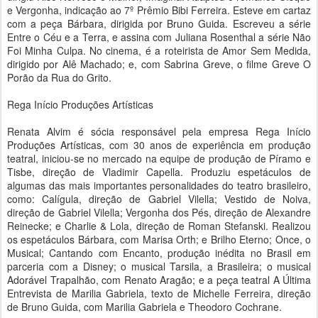
e Vergonha, indicação ao 7º Prêmio Bibi Ferreira. Esteve em cartaz
com a peça Bárbara, dirigida por Bruno Guida. Escreveu a série
Entre o Céu e a Terra, e assina com Juliana Rosenthal a série Não
Foi Minha Culpa. No cinema, é a roteirista de Amor Sem Medida,
dirigido por Alê Machado; e, com Sabrina Greve, o filme Greve O
Porão da Rua do Grito.
Rega Início Produções Artísticas
Renata Alvim é sócia responsável pela empresa Rega Início
Produções Artísticas, com 30 anos de experiência em produção
teatral, iniciou-se no mercado na equipe de produção de Píramo e
Tisbe, direção de Vladimir Capella. Produziu espetáculos de
algumas das mais importantes personalidades do teatro brasileiro,
como: Calígula, direção de Gabriel Vilella; Vestido de Noiva,
direção de Gabriel Vilella; Vergonha dos Pés, direção de Alexandre
Reinecke; e Charlie & Lola, direção de Roman Stefanski. Realizou
os espetáculos Bárbara, com Marisa Orth; e Brilho Eterno; Once, o
Musical; Cantando com Encanto, produção inédita no Brasil em
parceria com a Disney; o musical Tarsila, a Brasileira; o musical
Adorável Trapalhão, com Renato Aragão; e a peça teatral A Última
Entrevista de Marilia Gabriela, texto de Michelle Ferreira, direção
de Bruno Guida, com Marilia Gabriela e Theodoro Cochrane.