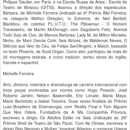
Philippe Gaulier, em Paris, e na Escola Russa de Artes - Escola de
Teatro de Moscou (GITIS). Assinou a direção dos espetáculos:
Bárbara, de Michelle Ferreira (indicado ao 9º Prêmio Bibi Ferreira,
na categoria Melhor Direção); In Extremis, de Neil Bartlett;
Blackbox, do coletivo P.L.U.T.O.; The Pillowman - O Homem
Travesseiro, de Martin McDonagh, com Dagoberto Feliz; Avental
Todo Sujo de Ovo, de Marcos Barbosa; Lady M, de Milton Morales;
Ninho, de Marc Garcia Coté; Seis Atrizes, de Waldemar Neves, O
Silêncio que Veio do Céu, de Felipe Sant’Angelo; e Match, baseado
no texto Phoenix, de Scott Organ. Como ator, participou de mais de
20 montagens teatrais, e como tradutor, verteu obras do inglês,
francês e espanhol.
Michelle Ferreira
Atriz, diretora, roteirista e dramaturga de carreira internacional com
treze peças encenadas por nomes como Hugo Possolo, José
Roberto Jardim, Nelson Baskerville, Eric Lenate, Maria Maya,
Mario Bortolotto e Isabel Teixeira. Duas vezes finalista do Prêmio
Luso-Brasileiro de Dramaturgia, com Reality Final e Tem Alguém
Que Nos Odeia. Fundadora da A Má Companhia Provoca,
escreveu e dirigiu Os Adultos Estão na Sala (indicação ao 26º
Prêmio Shell de Teatro de São Paulo. Com As Olívias, escreveu e
dirigiu Riso Nervoso e Mulher, Imagina! Adaptou o romance Uísque