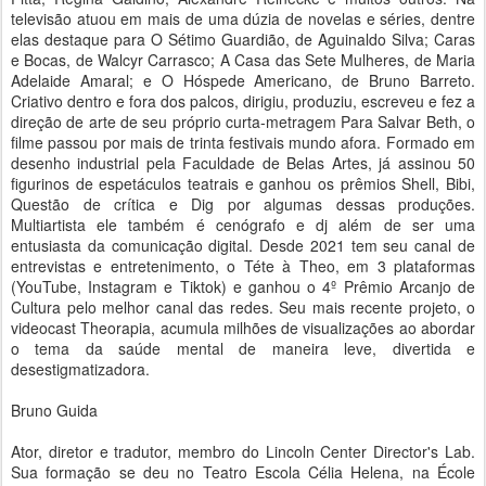
televisão atuou em mais de uma dúzia de novelas e séries, dentre
elas destaque para O Sétimo Guardião, de Aguinaldo Silva; Caras
e Bocas, de Walcyr Carrasco; A Casa das Sete Mulheres, de Maria
Adelaide Amaral; e O Hóspede Americano, de Bruno Barreto.
Criativo dentro e fora dos palcos, dirigiu, produziu, escreveu e fez a
direção de arte de seu próprio curta-metragem Para Salvar Beth, o
filme passou por mais de trinta festivais mundo afora. Formado em
desenho industrial pela Faculdade de Belas Artes, já assinou 50
figurinos de espetáculos teatrais e ganhou os prêmios Shell, Bibi,
Questão de crítica e Dig por algumas dessas produções.
Multiartista ele também é cenógrafo e dj além de ser uma
entusiasta da comunicação digital. Desde 2021 tem seu canal de
entrevistas e entretenimento, o Téte à Theo, em 3 plataformas
(YouTube, Instagram e Tiktok) e ganhou o 4º Prêmio Arcanjo de
Cultura pelo melhor canal das redes. Seu mais recente projeto, o
videocast Theorapia, acumula milhões de visualizações ao abordar
o tema da saúde mental de maneira leve, divertida e
desestigmatizadora.
Bruno Guida
Ator, diretor e tradutor, membro do Lincoln Center Director's Lab.
Sua formação se deu no Teatro Escola Célia Helena, na École