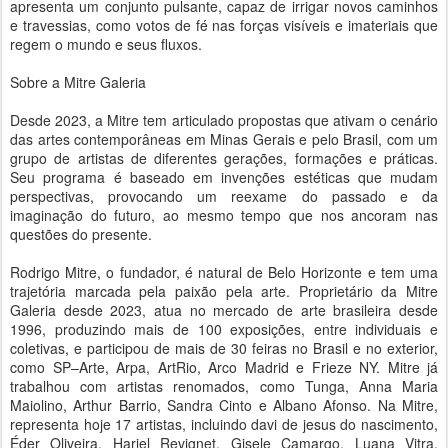
apresenta um conjunto pulsante, capaz de irrigar novos caminhos
e travessias, como votos de fé nas forças visíveis e imateriais que
regem o mundo e seus fluxos.
Sobre a Mitre Galeria
Desde 2023, a Mitre tem articulado propostas que ativam o cenário
das artes contemporâneas em Minas Gerais e pelo Brasil, com um
grupo de artistas de diferentes gerações, formações e práticas.
Seu programa é baseado em invenções estéticas que mudam
perspectivas, provocando um reexame do passado e da
imaginação do futuro, ao mesmo tempo que nos ancoram nas
questões do presente.
Rodrigo Mitre, o fundador, é natural de Belo Horizonte e tem uma
trajetória marcada pela paixão pela arte. Proprietário da Mitre
Galeria desde 2023, atua no mercado de arte brasileira desde
1996, produzindo mais de 100 exposições, entre individuais e
coletivas, e participou de mais de 30 feiras no Brasil e no exterior,
como SP–Arte, Arpa, ArtRio, Arco Madrid e Frieze NY. Mitre já
trabalhou com artistas renomados, como Tunga, Anna Maria
Maiolino, Arthur Barrio, Sandra Cinto e Albano Afonso. Na Mitre,
representa hoje 17 artistas, incluindo davi de jesus do nascimento,
Éder Oliveira, Hariel Revignet, Gisele Camargo, Luana Vitra,