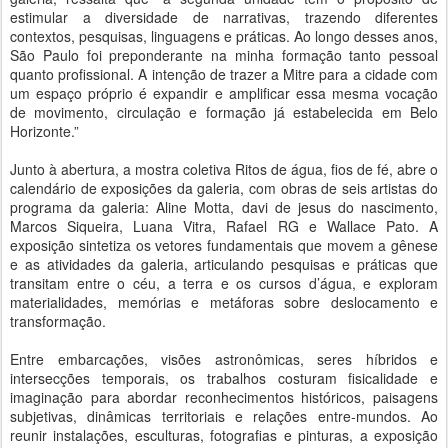
estimular a diversidade de narrativas, trazendo diferentes
contextos, pesquisas, linguagens e práticas. Ao longo desses anos,
São Paulo foi preponderante na minha formação tanto pessoal
quanto profissional. A intenção de trazer a Mitre para a cidade com
um espaço próprio é expandir e amplificar essa mesma vocação
de movimento, circulação e formação já estabelecida em Belo
Horizonte.”
Junto à abertura, a mostra coletiva Ritos de água, fios de fé, abre o
calendário de exposições da galeria, com obras de seis artistas do
programa da galeria: Aline Motta, davi de jesus do nascimento,
Marcos Siqueira, Luana Vitra, Rafael RG e Wallace Pato. A
exposição sintetiza os vetores fundamentais que movem a gênese
e as atividades da galeria, articulando pesquisas e práticas que
transitam entre o céu, a terra e os cursos d’água, e exploram
materialidades, memórias e metáforas sobre deslocamento e
transformação.
Entre embarcações, visões astronômicas, seres híbridos e
intersecções temporais, os trabalhos costuram fisicalidade e
imaginação para abordar reconhecimentos históricos, paisagens
subjetivas, dinâmicas territoriais e relações entre-mundos. Ao
reunir instalações, esculturas, fotografias e pinturas, a exposição