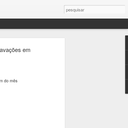
gravações em
ita em
ativas
fim do mês
aço
senvolvidas
ançamento
exposição