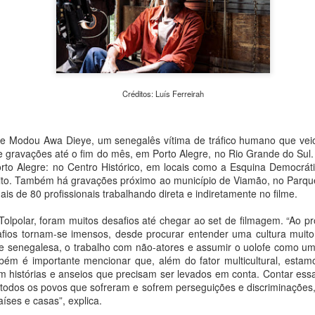
“Retalhar – Um Convite ao Encontro”, uma mostra inédi
propõe ao público um percurso sensível sobre memória,
e pertencimento a partir da força simbólica dos fragmen
abertura para convidados acontece no dia 13 de agosto
Armazém, e a exposição estará aberta à visitação entre
e 16 de agosto, reunindo fotografias, cerâmicas, objetos
materialidades e obras de artistas convidados.
Créditos: Luís Ferreirah
 de Modou Awa Dieye, um senegalês vítima de tráfico humano que veio 
e gravações até o fim do mês, em Porto Alegre, no Rio Grande do Sul.
orto Alegre: no Centro Histórico, em locais como a Esquina Democrát
rito. Também há gravações próximo ao município de Viamão, no Parque 
mais de 80 profissionais trabalhando direta e indiretamente no filme.
 Tolpolar, foram muitos desafios até chegar ao set de filmagem. “Ao 
afios tornam-se imensos, desde procurar entender uma cultura muito
 senegalesa, o trabalho com não-atores e assumir o uolofe como uma
mbém é importante mencionar que, além do fator multicultural, est
com histórias e anseios que precisam ser levados em conta. Contar es
todos os povos que sofreram e sofrem perseguições e discriminações,
íses e casas”, explica.