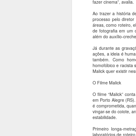
tr
fazer cinema”, avalia.
An
Ao trazer a história 
M
processo pelo direto
qu
áreas, como roteiro, 
de fotografia em um d
in
além do auxílio-creche
En
Já durante as gravaç
os
ações, a ideia é human
também. Como homem 
A
homofóbico e racista 
Malick quer existir ne
An
O Filme Malick
Ex
o
O filme “Malick” cont
em Porto Alegre (RS).
es
é comprometida, quand
vingar-se do coiote, 
Mo
estabilidade.
a
P
Primeiro longa-metra
A
laboratórios de rotei