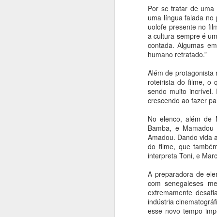
Pinakotheke Editora
Por se tratar de uma 
AUG
uma língua falada no p
8
lança em São Paulo
uolofe presente no fi
“Impossível: a história
a cultura sempre é um
de amor de Maria
contada. Algumas emo
Martins e Marcel
humano retratado.”
Duchamp”, de Francis
Além de protagonista 
M. Naumann
roteirista do filme,
Ana Bittar
sendo muito incrível
A
crescendo ao fazer par
A Pinakotheke Editora lança
“Impossível: a história de amor de
No elenco, além de 
Maria Martins e Marcel Duchamp”,
An
Bamba, e Mamadou Ab
do historiador de arte americano
Amadou. Dando vida a
Francis M. Naumann.
A
do filme, que também
Aw
interpreta Toni, e Mar
E
e
A preparadora de ele
com senegaleses me
A
extremamente desafi
d
indústria cinematográ
A
fu
esse novo tempo impo