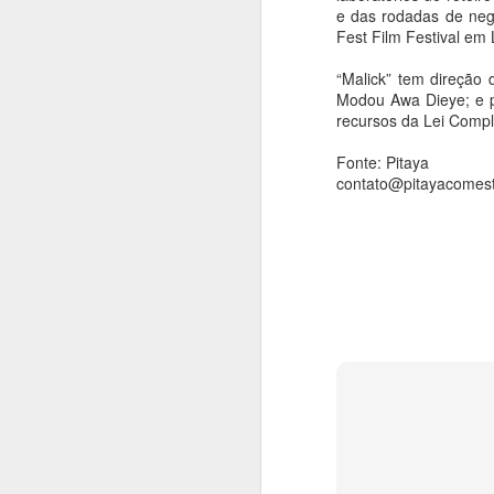
A
e das rodadas de neg
Ca
An
Fest Film Festival em
a
Sé
“Malick” tem direção 
di
Modou Awa Dieye; e p
vi
recursos da Lei Comp
c
Fonte: Pitaya
contato@pitayacomest
C
Mu
A
in
An
In
(7
C
C
c
C
m
A