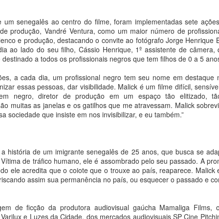
ansformadoras no Brasil.
a Bittar
de um senegalês ao centro do filme, foram implementadas sete ações
ostra leva ao interior do estado uma produção de arte contemporânea
r de produção, Vandré Ventura, como um maior número de profission
e já circulou por importantes
elenco e produção, destacando o convite ao fotógrafo Jorge Henrique 
ia ao lado do seu filho, Cássio Henrique, 1º assistente de câmera, 
stituições culturais no Brasil e no exterior.
 destinado a todos os profissionais negros que tem filhos de 0 a 5 ano
tre esculturas, fotografias, gravuras e desenhos, obra reflete sobre
ões, a cada dia, um profissional negro tem seu nome em destaque 
 limites entre a casa e a rua, entre o doméstico e o público.
izar essas pessoas, dar visibilidade. Malick é um filme difícil, sensíve
Galeria de Arte Solar apresenta "Maré de origem",
negro, diretor de produção em um espaço tão elitizado, tão 
UG
são muitas as janelas e os gatilhos que me atravessam. Malick sobrev
8
individual da artista cearense Brenda Guimarães
ssa sociedade que insiste em nos invisibilizar, e eu também.”
a Bittar
posição traz obras criadas a partir de embalagens descartadas, entre
bjetos,
a a história de um imigrante senegalês de 25 anos, que busca se adap
 Vítima de tráfico humano, ele é assombrado pelo seu passado. A pr
culturas e pinturas matéricas.
o ele acredita que o coiote que o trouxe ao país, reaparece. Malick 
arriscando assim sua permanência no país, ou esquecer o passado e co
stra abre no dia 14 de agosto, sexta-feira, em diálogo com o projeto
mbiental do Solar Meninos de Luz, na comunidade do Pavão-
avãozinho e Cantagalo, no Rio de Janeiro.
As redes de Daisy Xavier ganham escala em nova
gem de ficção da produtora audiovisual gaúcha Mamaliga Films, o 
UG
ro Varilux e Luzes da Cidade, dos mercados audiovisuais SP Cine Pitc
8
exposição