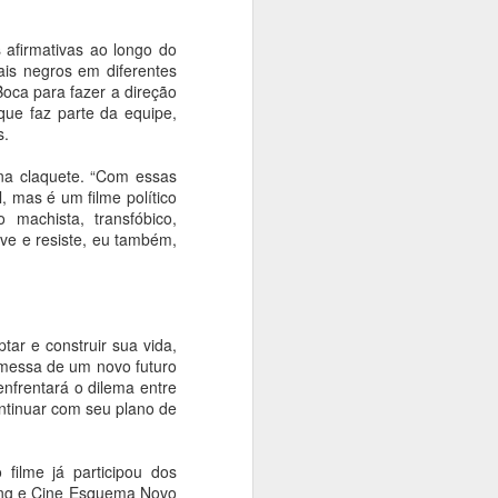
 afirmativas ao longo do
ais negros em diferentes
Boca para fazer a direção
que faz parte da equipe,
s.
na claquete. “Com essas
l, mas é um filme político
machista, transfóbico,
ive e resiste, eu também,
tar e construir sua vida,
omessa de um novo futuro
enfrentará o dilema entre
ntinuar com seu plano de
filme já participou dos
hing e Cine Esquema Novo