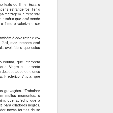
o texto do filme. Essa é
MASP, SESCs,
AUG
agens estrangeiros. Ter o
8
Cemitério da
onga-metragem. “Preservar
Consolação, Capela
 história que está sendo
dos Aflitos e outros
 filme e valoriza o ser
parceiros se juntam ao
Festival do Patrimônio
também é co-diretor e co-
Ana Bittar
o fácil, mas também está
ais evoluído e que estou
Programação gratuita traz visitas
guiadas, oficinas, exposições,
circuitos e palestras para São
urouma, que interpreta
Paulo entre 14 e 16 de agosto
to Alegre e interpreta
 dos destaque do elenco
A Prefeitura de São Paulo, por
 Frederico Vittola, que
meio da Secretaria Municipal de
Cultura e Economia Criativa
(SMC), traz programação especial
s gravações. "Trabalhar
e gratuita para o Festival do
Em muitos momentos, é
Patrimônio Histórico, que
im, que acredito que a
acontece nos dias 15 e 16 de
te para criadores negros,
agosto.
nder novas formas de se