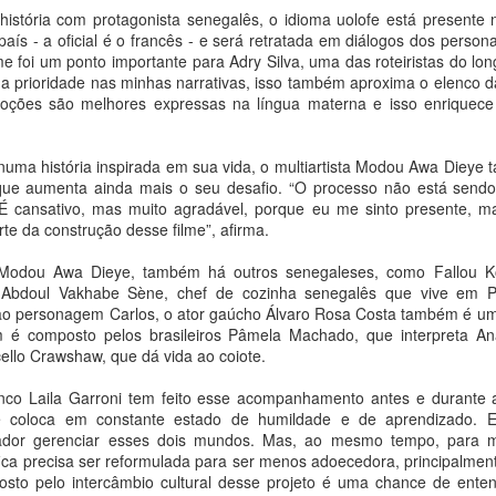
história com protagonista senegalês, o idioma uolofe está presente n
Música: Roberta
Ultrafarma realiza
AUG
AUG
aís - a oficial é o francês - e será retratada em diálogos dos person
8
8
Miranda lança a
edição de agosto do
lme foi um ponto importante para Adry Silva, uma das roteiristas do l
autoral “Os Meus 15
“Dia do Medicamento
a prioridade nas minhas narrativas, isso também aproxima o elenco da
Anos”
Barato” destacando
ções são melhores expressas na língua materna e isso enriquece o
reconhecimento do
Ana Bittar
Procon pelos menores
numa história inspirada em sua vida, o multiartista Modou Awa Dieye 
Com uma trajetória marcada por
preços
 o que aumenta ainda mais o seu desafio. “O processo não está send
inúmeras canções que
Ana Bittar
BrazilFoundation homenageia Alessandra Ambrósio,
. É cansativo, mas muito agradável, porque eu me sinto presente, m
UG
atravessam gerações, a cantora
te da construção desse filme”, afirma.
8
Roberta Miranda apresenta a
Instituto Burle Marx e anuncia Daniel Urzedo como
Campanha acontece neste
música “Os Meus 15 Anos”. O
Chair do New York Gala 2026
sábado (08/08) e reforça
Modou Awa Dieye, também há outros senegaleses, como Fallou Ko
single inédito, que faz parte das
compromisso da rede com
a Bittar
doul Vakhabe Sène, chef de cozinha senegalês que vive em Por
comemorações pelos 40 anos de
economia real para os
o personagem Carlos, o ator gaúcho Álvaro Rosa Costa também é um
carreira da artista, chega às
consumidores brasileiros
lém da modelo e empresária que receberá o Philanthropy Leadership
 é composto pelos brasileiros Pâmela Machado, que interpreta Ana,
plataformas digitais no dia 31 de
ard, o Instituto Burle Marx será reconhecido com o inédito Cultural &
cello Crawshaw, que dá vida ao coiote.
julho, trazendo uma letra autoral,
A Ultrafarma promove neste
nvironmental Legacy Award durante o gala beneficente, em setembro,
na qual a eterna “Rainha da
sábado (08), mais uma edição do
m Nova York
nco Laila Garroni tem feito esse acompanhamento antes e durante a
Música Sertaneja” retrata a
tradicional “Dia do Medicamento
 coloca em constante estado de humildade e de aprendizado. 
passagem do tempo, descrevendo
Barato”, campanha mensal que já
 BrazilFoundation anuncia Alessandra Ambrósio como homenageada
ador gerenciar esses dois mundos. Mas, ao mesmo tempo, para m
memórias e lembranças que
se consolidou como uma das
o New York Gala 2026, principal evento de captação de recursos da
Sesc Barra Mansa recebe a primeira exposição
fica precisa ser reformulada para ser menos adoecedora, principalmen
UG
moldam sua própria história.
maiores ações de economia em
ndação nos Estados Unidos voltado ao apoio de iniciativas
sto pelo intercâmbio cultural desse projeto é uma chance de ente
8
individual de Mariana Paraizo
saúde do país.