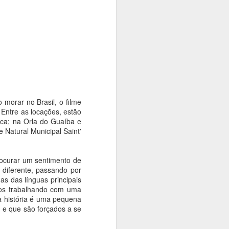
ta que
 identidade
tos. A
, no Espaço
 os dias 14
, diferentes
morar no Brasil, o filme
 Entre as locações, estão
ica; na Orla do Guaíba e
Natural Municipal Saint'
procurar um sentimento de
 diferente, passando por
s das línguas principais
amos trabalhando com uma
sa história é uma pequena
 e que são forçados a se