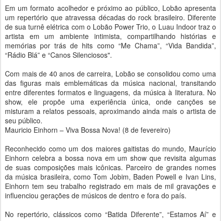
Em um formato acolhedor e próximo ao público, Lobão apresenta
um repertório que atravessa décadas do rock brasileiro. Diferente
de sua turnê elétrica com o Lobão Power Trio, o Luau Indoor traz o
artista em um ambiente intimista, compartilhando histórias e
memórias por trás de hits como “Me Chama”, “Vida Bandida”,
“Rádio Blá” e “Canos Silenciosos".
Com mais de 40 anos de carreira, Lobão se consolidou como uma
das figuras mais emblemáticas da música nacional, transitando
entre diferentes formatos e linguagens, da música à literatura. No
show, ele propõe uma experiência única, onde canções se
misturam a relatos pessoais, aproximando ainda mais o artista de
seu público.
Mauricio Einhorn – Viva Bossa Nova! (8 de fevereiro)
Reconhecido como um dos maiores gaitistas do mundo, Maurício
Einhorn celebra a bossa nova em um show que revisita algumas
de suas composições mais icônicas. Parceiro de grandes nomes
da música brasileira, como Tom Jobim, Baden Powell e Ivan Lins,
Einhorn tem seu trabalho registrado em mais de mil gravações e
influenciou gerações de músicos de dentro e fora do país.
No repertório, clássicos como “Batida Diferente”, “Estamos Aí” e