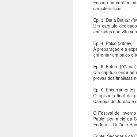
Espetáculos.
Focado no caráter edu
A 
características.
on
e 
Ep. 3: Dia a Dia (21/fe
Um capítulo dedicado
"O
amizades que vão send
É 
A
Ep. 4: Palco (28/fev)
A preparação e a exp
V
An
enfrentar um palco e t
J
A
Ep. 5: Futuro (07/mar)
ar
Um capítulo onde as 
A
provas dos finalistas 
f
m
Ep. 6: Encerramentos
ci
O episódio final da 
Campos do Jordão e o
A
O Festival de Invern
Paulo, por meio da Se
Federal – União e Rec
An
Fonte: Secretaria da C