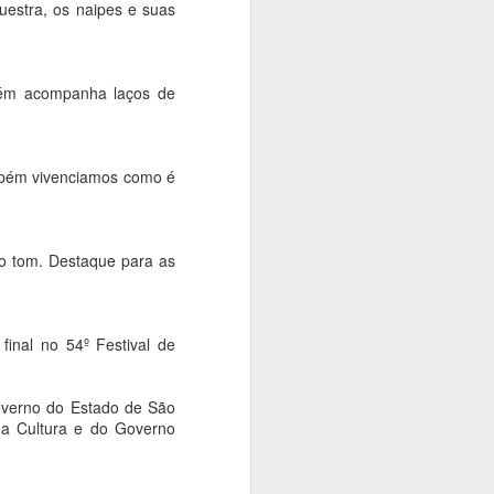
uestra, os naipes e suas
mbém acompanha laços de
mbém vivenciamos como é
 o tom. Destaque para as
final no 54º Festival de
overno do Estado de São
 da Cultura e do Governo