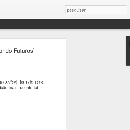
ercule Florence
ondo Futuros’
a Campinas em palco
 sobre fotografia,
crise climática
 (07/fev), às 17h; série
ição mais recente foi
seus, universidades e praças de
ramação gratuita dedicada à fotografia
 23 de agosto, a 16ª edição do Festival
afia, que transforma a cidade em um
ltura e reflexão sobre um dos temas mais