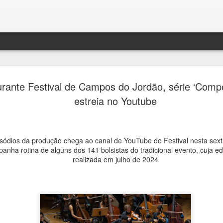
Festival H
AUG
rante Festival de Campos do Jordão, série ‘Comp
4
transform
estreia no Youtube
de debates
memória e 
isódios da produção chega ao canal de YouTube do Festival nesta sexta
Ana Bittar
nha rotina de alguns dos 141 bolsistas do tradicional evento, cuja ed
realizada em julho de 2024
Entre 5 e 23 de agosto, mu
Campinas recebem uma prog
Campinas recebe, entre 5 e
Hercule Florence de Fotogr
grande circuito de arte, cu