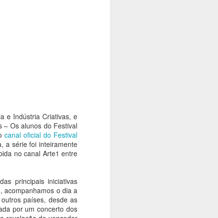
rise climática. Com o tema "Territórios
dição Langsdorff à Crise Climática", o
ficinas, debates, performances,
 intervenções urbanas em museus,
aços culturais, aproximando artistas,
e discussões sobre memória, território
 e Indústria Criativas, e
 – Os alunos do Festival
no
canal oficial do Festival
 a série foi inteiramente
bida no canal Arte1 entre
 principais iniciativas
ie, acompanhamos o dia a
Exposição das
AUG
 outros países, desde as
4
esculturas em
cada por um concerto dos
homenagem a