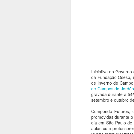
Iniciativa do Governo
da Fundação Osesp, e
de Inverno de Campos 
de Campos do Jordão
gravada durante a 54ª
setembro e outubro d
Compondo Futuros, co
promovidas durante o
Balé da Cidade de
AUG
dia em São Paulo de 
4
São Paulo reencena
aulas com professore
Réquiem SP,