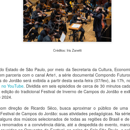
urgentes da atualidade: a c
em Transformação – Da Expe
evento reúne exposições, o
caminhadas fotográficas e
universidades, praças e esp
pesquisadores e o público d
e meio ambiente.
Créditos: Iris Zanetti
 do Estado de São Paulo, por meio da Secretaria da Cultura, Economia
m parceria com o canal Arte1, a série documental Compondo Futuros
do Jordão será exibida a partir desta sexta-feira (07/fev), às 17h, 
 no YouTube
. Dividida em seis episódios de cerca de 30 minutos cada,
 edição do tradicional Festival de Inverno de Campos do Jordão e exi
e 2024.
m direção de Ricardo Sêco, busca aproximar o público de uma das
 Festival de Campos do Jordão: suas atividades pedagógicas. Na sér
Peça Única, da House
Concertos de agosto:
AUG
AUG
alguns dos músicos selecionados de todas as regiões do Brasil e de
4
4
of Hands Up (MS),
OCAM-ECA/USP
s renomados e a convivência diária, até a despedida do evento, mar
chega ao Sesc 24 de
realiza apresentações