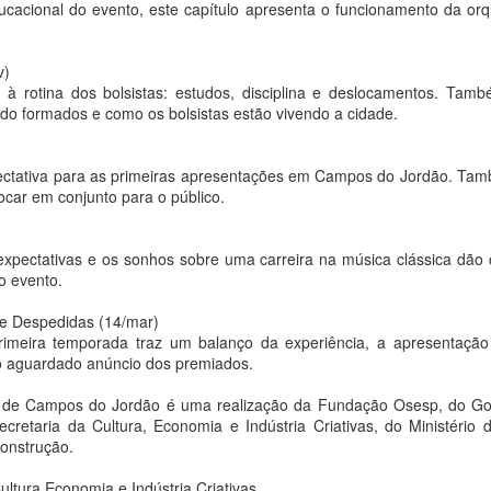
cacional do evento, este capítulo apresenta o funcionamento da orq
escultora leva à feira a instalação Manada, da série Rebanho, com
ze esculturas que tensionam a dialética entre coletivo, pertencimento
singularidade
v)
 à rotina dos bolsistas: estudos, disciplina e deslocamentos. Ta
 reuso não é só material: é filosófico. É a recusa da obsolescência.
o formados e como os bolsistas estão vivendo a cidade.
a recusa de aceitar que o que foi ferido deve ser descartado."
Cascão vira Homem-Aranha em parceria entre MSP
UG
3
Estúdios e Sony Pictures
ectativa para as primeiras apresentações em Campos do Jordão. Ta
ivi Rosa
a Bittar
ocar em conjunto para o público.
anaina Torres Galeria apresenta sua mais nova representação: a
ção especial celebra a estreia de "Homem-Aranha: Um Novo Dia"
tista visual Vivi Rosa (Cascavel/PR, 1981).
expectativas e os sonhos sobre uma carreira na música clássica dão
o ser picado por uma aranha, Cascão vira herói por um dia. Essa cena
no evento.
az parte de uma ação da MSP Estúdios com a Sony Pictures para
arcar a estreia de Homem-Aranha: Um Novo Dia, que chegou aos
 e Despedidas (14/mar)
nemas brasileiros nesta última quarta-feira, 29 de julho.
primeira temporada traz um balanço da experiência, a apresentação 
 aguardado anúncio dos premiados.
José Emílio Fehr Pereira Lopes: um brasileiro na
UG
o de Campos do Jordão é uma realização da Fundação Osesp, do G
3
fronteira da pesquisa da vacina personalizada contra
cretaria da Cultura, Economia e Indústria Criativas, do Ministério
o câncer
onstrução.
a Bittar
ultura Economia e Indústria Criativas