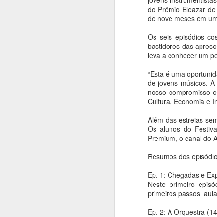
jovens instrumentista
coreografia de
do Prêmio Eleazar de
de nove meses em uma 
Alejandro Ahmed,
sucesso em 2025
Os seis episódios co
Ana Bittar
bastidores das aprese
leva a conhecer um pou
A
Utilizando de uma rigorosa obra
de Ligeti, a coreografia investiga
“Esta é uma oportunid
de maneira provocativa as
An
de jovens músicos. A
possibilidades de articulação entre
nosso compromisso em
corpos, contextos e
E
Cultura, Economia e In
manifestações culturais,
s
destacando as dinâmicas e a
br
Além das estreias sem
singularidade de uma cidade
Os alunos do Festiv
como São Paulo. As
A
Premium, o canal do A
apresentações acontecem nos
M
n
Resumos dos episódio
dias 15, 16, 18, 19, 21 e 22 de
h
A
agosto.
p
Ep. 1: Chegadas e Exp
Neste primeiro epis
O Balé da Cidade de São Paulo
primeiros passos, aula
apresenta nova montagem de
An
Réquiem SP, na Sala de
Ep. 2: A Orquestra (14