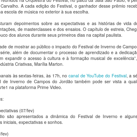
s reunidos na Orquestra do Festival, no palco da Sala São Paulo, e p
 Carvalho. A cada edição do Festival, o ganhador desse prêmio rec
Maio pela
diversas com a Escola
escola de música no exterior à sua escolha.
programação do Palco
de Ópera da ECA/USP
Giratório
e homenagem a Olivier
sturam depoimentos sobre as expectativas e as histórias de vida d
Toni
Ana Bittar
ntações, de masterclasses e dos ensaios. O capítulo de estreia, Cheg
co dos alunos durante seus primeiros dias na capital paulista.
Ana Bittar
Turnê do Prêmio BTG Pactual da Música Brasileira
UG
Com nove artistas em cena,
4
chega a Brasília com homenagem a Cazuza
espetáculo combina criação
ade de mostrar ao público o impacto do Festival de Inverno de Camp
Temporada Música que Abraça o
coletiva e improvisação em
a Bittar
 série, além de documentar o processo de aprendizado e a dedicaçã
Mundo terá duas apresentações
performance marcada pela
 expandir o acesso à cultura e à formação musical de excelência”,
da ópera Dido e Eneas, de Henry
experimentação e pela afirmação
spetáculo reúne Luedji Luna, Joyce Alane, Larissa Luz e uma atração
dústria Criativas, Marília Marton.
Purcell, nos dias 8 e 22 de
de existências LGBTQIAPN+
urpresa em celebração à obra de um dos maiores nomes da música
agosto, e dois especiais em
asileira
anais às sextas-feiras, às 17h, no
canal de YouTube do Festival
, a 
celebração a obra do maestro
O Sesc 24 de Maio recebe, nos
al de Inverno de Campos do Jordão também pode ser vista a qua
fundador da OCAM, Olivier Toni,
dias 19 e 20 de agosto, às 20h, o
pós sua estreia em Porto Alegre, a Turnê do Prêmio BTG Pactual da
rte1 na plataforma Prime Video.
nos dias 14 e 16 de agosto
espetáculo Peça Única, da House
úsica Brasileira desembarca em Brasília no próximo dia 5 de agosto,
of Hands Up (MS). Inspirada na
o Ulysses Centro de Convenções, levando ao público uma
s:
Em agosto, a Orquestra de
cultura ballroom, na técnica de
omenagem à obra de Cazuza, grande homenageado da 33ª edição da
Câmara da ECA/ USP
Janaina Torres Galeria anuncia representação de Vivi
UG
dança vogue e na moda como
remiação.
ectativas (07/fev)
3
Rosa, finalista do LOEWE FOUNDATION Craft Prize
linguagem artística, a montagem
ódio são apresentados a dinâmica do Festival de Inverno e algu
se apresentará em dois
2026, e leva projeto solo da artista à SP-Arte Rotas
investiga os limites da beleza, da
s iniciais, expectativas e sonhos.
programas distintos, totalizando
imagem e das formas de
quatro sessões no período, como
a Bittar
organização coletiva.
/fev)
parte da temporada 2026.