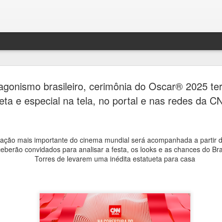
Festival H
AUG
gonismo brasileiro, cerimônia do Oscar® 2025 te
4
transform
ta e especial na tela, no portal e nas redes da CN
de debates
memória e 
ação mais importante do cinema mundial será acompanhada a partir d
Ana Bittar
ceberão convidados para analisar a festa, os looks e as chances do Bra
Torres de levarem uma inédita estatueta para casa
Entre 5 e 23 de agosto, mu
Campinas recebem uma prog
Campinas recebe, entre 5 e
Hercule Florence de Fotogr
grande circuito de arte, cu