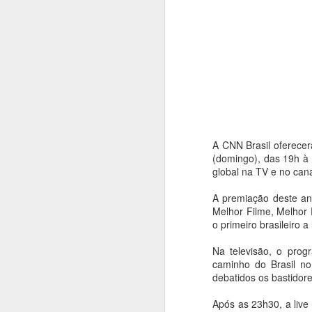
A CNN Brasil oferece
(domingo), das 19h à
global na TV e no ca
A premiação deste an
Melhor Filme, Melhor 
o primeiro brasileiro a
Na televisão, o prog
caminho do Brasil n
Balé da Cidade de
debatidos os bastidore
AUG
4
São Paulo reencena
Após as 23h30, a live
Réquiem SP,