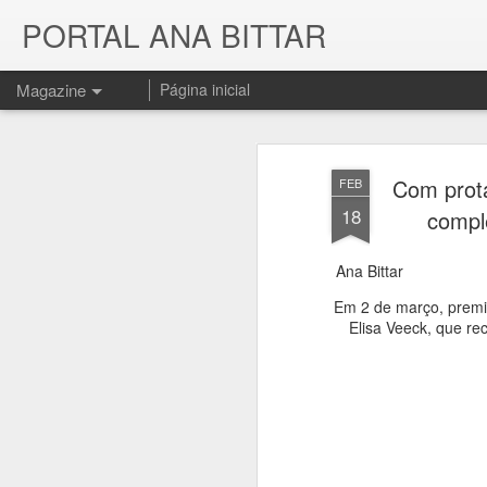
PORTAL ANA BITTAR
Magazine
Página inicial
Com prota
FEB
18
comple
Ana Bittar
Em 2 de março, premi
Elisa Veeck, que re