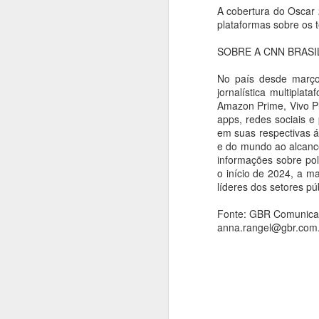
Espetáculos.
A 
A cobertura do Oscar
on
plataformas sobre os 
e 
SOBRE A CNN BRASI
"O
No país desde março
É 
jornalística multipla
A
Amazon Prime, Vivo P
V
apps, redes sociais e
An
em suas respectivas á
J
e do mundo ao alcance
A
ar
informações sobre pol
o início de 2024, a m
A
líderes dos setores p
f
m
Fonte: GBR Comunic
ci
anna.rangel@gbr.com
A
An