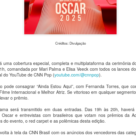
urgentes da atualidade: a c
em Transformação – Da Expe
evento reúne exposições, o
caminhadas fotográficas e
universidades, praças e esp
pesquisadores e o público d
e meio ambiente.
Créditos: Divulgação
rá uma cobertura especial, completa e multiplataforma da cerimônia
 1h, comandada por Mari Palma e Elisa Veeck com todos os lances d
nal do YouTube de CNN Pop (
youtube.com/@cnnpop
).
o pode consagrar “Ainda Estou Aqui”, com Fernanda Torres, que con
Filme Internacional e Melhor Atriz. Se vitorioso em qualquer segment
 levar o prêmio.
rama será transmitido em duas entradas. Das 19h às 20h, haverá
o Oscar e entrevistas com brasileiros que votam nos prêmios da
s do evento, o red carpet e as polêmicas desta edição.
Peça Única, da House
Concertos de agosto:
AUG
AUG
4
4
of Hands Up (MS),
OCAM-ECA/USP
 volta à tela da CNN Brasil com os anúncios dos vencedores das categ
chega ao Sesc 24 de
realiza apresentações