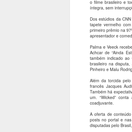
o filme brasileiro e
coreografia de
íntegra, sem interrupç
Alejandro Ahmed,
Dos estúdios da CNN 
sucesso em 2025
tapete vermelho com 
Ana Bittar
primeiro prêmio na 97
apresentador e comed
A
Utilizando de uma rigorosa obra
de Ligeti, a coreografia investiga
Palma e Veeck receber
de maneira provocativa as
An
Achcar de “Ainda Est
possibilidades de articulação entre
também indicado ao O
corpos, contextos e
E
brasileiro na disputa
manifestações culturais,
s
Pinheiro e Malu Rodri
destacando as dinâmicas e a
br
singularidade de uma cidade
Além da torcida pelo 
como São Paulo. As
A
francês Jacques Audi
apresentações acontecem nos
M
Também há expectativa
n
um. “Wicked” conta 
dias 15, 16, 18, 19, 21 e 22 de
h
coadjuvante.
A
agosto.
p
A oferta de conteúdo 
O Balé da Cidade de São Paulo
posts no portal e na
apresenta nova montagem de
An
disputadas pelo Brasil
Réquiem SP, na Sala de