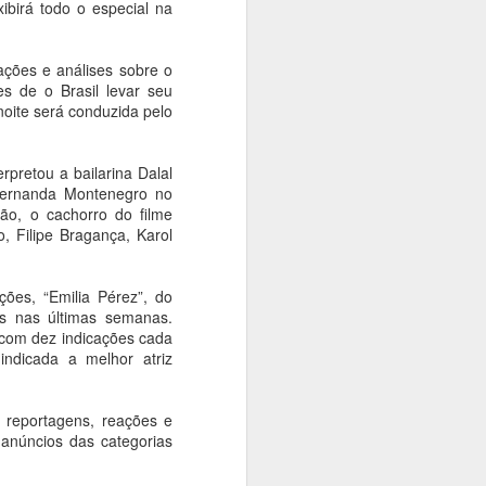
ibirá todo o especial na
Mauricio de Sousa é
prorrogada em São
ações e análises sobre o
Paulo
s de o Brasil levar seu
Ana Bittar
oite será conduzida pelo
Após a grande adesão do público,
as esculturas permanecem em
rpretou a bailarina Dalal
exibição até 24 de agosto; a Caça
 Fernanda Montenegro no
às Estátuas já foi encerrada
ão, o cachorro do filme
o, Filipe Bragança, Karol
A iniciativa que transformou São
Paulo em uma grande galeria a
céu aberto em homenagem aos
ções, “Emilia Pérez”, do
90 anos de Mauricio de Sousa foi
as nas últimas semanas.
estendida até o dia 24 de agosto.
 com dez indicações cada
ndicada a melhor atriz
, reportagens, reações e
anúncios das categorias