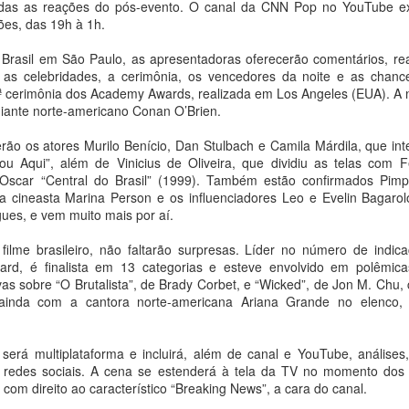
 todas as reações do pós-evento. O canal da CNN Pop no YouTube ex
Maio pela
diversas com a Escola
ões, das 19h à 1h.
programação do Palco
de Ópera da ECA/USP
Brasil em São Paulo, as apresentadoras oferecerão comentários, re
Giratório
e homenagem a Olivier
as celebridades, a cerimônia, os vencedores da noite e as chance
Toni
Ana Bittar
ª cerimônia dos Academy Awards, realizada em Los Angeles (EUA). A n
Ana Bittar
Turnê do Prêmio BTG Pactual da Música Brasileira
iante norte-americano Conan O’Brien.
UG
Com nove artistas em cena,
4
chega a Brasília com homenagem a Cazuza
espetáculo combina criação
Temporada Música que Abraça o
ão os atores Murilo Benício, Dan Stulbach e Camila Márdila, que inte
coletiva e improvisação em
a Bittar
Mundo terá duas apresentações
ou Aqui”, além de Vinicius de Oliveira, que dividiu as telas com
performance marcada pela
da ópera Dido e Eneas, de Henry
scar “Central do Brasil” (1999). Também estão confirmados Pimp
experimentação e pela afirmação
spetáculo reúne Luedji Luna, Joyce Alane, Larissa Luz e uma atração
Purcell, nos dias 8 e 22 de
, a cineasta Marina Person e os influenciadores Leo e Evelin Bagarol
de existências LGBTQIAPN+
urpresa em celebração à obra de um dos maiores nomes da música
agosto, e dois especiais em
gues, e vem muito mais por aí.
asileira
celebração a obra do maestro
O Sesc 24 de Maio recebe, nos
fundador da OCAM, Olivier Toni,
filme brasileiro, não faltarão surpresas. Líder no número de indica
dias 19 e 20 de agosto, às 20h, o
pós sua estreia em Porto Alegre, a Turnê do Prêmio BTG Pactual da
nos dias 14 e 16 de agosto
ard, é finalista em 13 categorias e esteve envolvido em polêmic
espetáculo Peça Única, da House
úsica Brasileira desembarca em Brasília no próximo dia 5 de agosto,
s sobre “O Brutalista”, de Brady Corbet, e “Wicked”, de Jon M. Chu,
of Hands Up (MS). Inspirada na
o Ulysses Centro de Convenções, levando ao público uma
Em agosto, a Orquestra de
ainda com a cantora norte-americana Ariana Grande no elenco, i
cultura ballroom, na técnica de
omenagem à obra de Cazuza, grande homenageado da 33ª edição da
Câmara da ECA/ USP
Janaina Torres Galeria anuncia representação de Vivi
UG
dança vogue e na moda como
remiação.
3
Rosa, finalista do LOEWE FOUNDATION Craft Prize
linguagem artística, a montagem
se apresentará em dois
será multiplataforma e incluirá, além de canal e YouTube, análises
2026, e leva projeto solo da artista à SP-Arte Rotas
investiga os limites da beleza, da
programas distintos, totalizando
s redes sociais. A cena se estenderá à tela da TV no momento dos 
imagem e das formas de
quatro sessões no período, como
a Bittar
, com direito ao característico “Breaking News”, a cara do canal.
organização coletiva.
parte da temporada 2026.