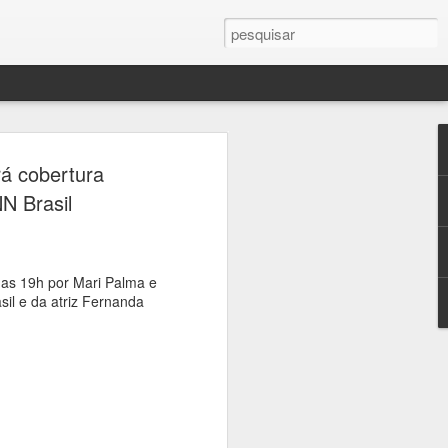
ercule Florence
rá cobertura
a Campinas em palco
N Brasil
 sobre fotografia,
crise climática
as 19h por Mari Palma e
sil e da atriz Fernanda
seus, universidades e praças de
ramação gratuita dedicada à fotografia
 23 de agosto, a 16ª edição do Festival
afia, que transforma a cidade em um
ltura e reflexão sobre um dos temas mais