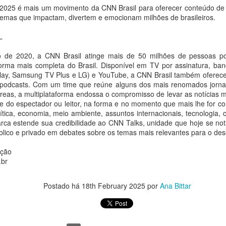
escultora leva à feira a instalação Manada, da série Rebanho, com
 2025 é mais um movimento da CNN Brasil para oferecer conteúdo de
ze esculturas que tensionam a dialética entre coletivo, pertencimento
temas que impactam, divertem e emocionam milhões de brasileiros.
singularidade
L
 reuso não é só material: é filosófico. É a recusa da obsolescência.
 de 2020, a CNN Brasil atinge mais de 50 milhões de pessoas p
a recusa de aceitar que o que foi ferido deve ser descartado."
Cascão vira Homem-Aranha em parceria entre MSP
taforma mais completa do Brasil. Disponível em TV por assinatura, ba
UG
lay, Samsung TV Plus e LG) e YouTube, a CNN Brasil também oferece 
3
Estúdios e Sony Pictures
ivi Rosa
 podcasts. Com um time que reúne alguns dos mais renomados jornali
a Bittar
reas, a multiplataforma endossa o compromisso de levar as notícias m
anaina Torres Galeria apresenta sua mais nova representação: a
 do espectador ou leitor, na forma e no momento que mais lhe for c
ção especial celebra a estreia de "Homem-Aranha: Um Novo Dia"
tista visual Vivi Rosa (Cascavel/PR, 1981).
ítica, economia, meio ambiente, assuntos internacionais, tecnologia, 
arca estende sua credibilidade ao CNN Talks, unidade que hoje se nota
o ser picado por uma aranha, Cascão vira herói por um dia. Essa cena
úblico e privado em debates sobre os temas mais relevantes para o de
az parte de uma ação da MSP Estúdios com a Sony Pictures para
arcar a estreia de Homem-Aranha: Um Novo Dia, que chegou aos
ação
nemas brasileiros nesta última quarta-feira, 29 de julho.
.br
José Emílio Fehr Pereira Lopes: um brasileiro na
UG
Postado há
18th February 2025
por
Ana Bittar
3
fronteira da pesquisa da vacina personalizada contra
o câncer
a Bittar