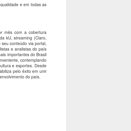
 qualidade e em todas as
or mês com a cobertura
nda kU, streaming (Claro,
seu conteúdo via portal,
stas e analistas do país
ais importantes do Brasil
onveniente, contemplando
cultura e esportes. Desde
biliza pelo êxito em unir
senvolvimento do país.