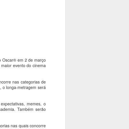
rise climática. Com o tema "Territórios
dição Langsdorff à Crise Climática", o
ficinas, debates, performances,
 intervenções urbanas em museus,
aços culturais, aproximando artistas,
e discussões sobre memória, território
 do Oscar® em 2 de março
o maior evento do cinema
corre nas categorias de
o, o longa-metragem será
 expectativas, memes, o
 Academia. Também serão
Exposição das
AUG
4
esculturas em
orias nas quais concorre
homenagem a