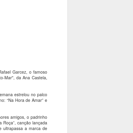
tiva, promoverá uma série de passeios
s da Consolação e Quarta Parada. A
 população da história, da arte, da
presentes nesses importantes espaços da
Rafael Garcez, o famoso
to-Mar", da Ana Castela,
 semana estrelou no palco
como: “Na Hora de Amar” e
Cinemateca Brasileira
AUG
7
recebe mostra em
hores amigos, o padrinho
homenagem ao
da Roça”, canção lançada
centenário do mestre
te ultrapassa a marca de