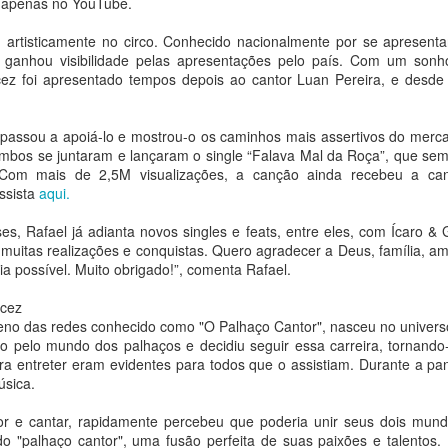
s apenas no YouTube.
obras de León Ferrari,
Família no Sesc Santo
Mayara Ferrão e
André no projeto
 artisticamente no circo. Conhecido nacionalmente por se apresenta
Rodrigo Cass
Leituras Circulantes
a ganhou visibilidade pelas apresentações pelo país. Com um son
Ana Bittar
Ana Bittar
rcez foi apresentado tempos depois ao cantor Luan Pereira, e desde
Ed Motta lança “Toc-Toc”, faixa-título de seu primeiro
UG
7
álbum em português após 13 anos
Lançamento acontece na SP-Arte
Romance vencedor do Prêmio
a Bittar
Rotas Brasileiras 2026, entre os
São Paulo de Literatura 2024
assou a apoiá-lo e mostrou-o os caminhos mais assertivos do mercad
dias 26 e 30 de agosto, na ARCA​
orienta as atividades de agosto,
mbos se juntaram e lançaram o single “Falava Mal da Roça”, que se
anção chega às plataformas no dia 7 de agosto como segunda
que articulam leitura
om mais de 2,5M visualizações, a canção ainda recebeu a can
mostra do álbum “Toc-Toc”, previsto para setembro, em um encontro
A nova edição do Clube de
compartilhada e encontro com sua
Assista
aqui.
tre funk, soul e o groove inspirado na obra de James Brown.
Colecionadores do Museu de Arte
autora, mediados por Débora
Moderna de São Paulo apresenta
Garcia
s, Rafael já adianta novos singles e feats, entre eles, com Ícaro & 
pois de apresentar ao público “Eu Quero Ser Feliz”, Ed Motta lança
obras dos artistas León Ferrari,
muitas realizações e conquistas. Quero agradecer a Deus, família, am
o dia 7 de agosto “Toc-Toc”, segundo single do álbum homônimo do
Mayara Ferrão e Rodrigo Cass.
Em agosto, o projeto em rede
ia possível. Muito obrigado!”, comenta Rafael.
tista, previsto para setembro.
Selecionadas pelo curador-chefe
Leituras Circulantes, do Sesc São
do museu, Cauê Alves, as obras
Paulo, integra a programação
rcez
YOUNITE grava versão própria de “Acorda Pedrinho”
UG
são produzidas em tiragens
Clube do Livro do Sesc Santo
eno das redes conhecido como "O Palhaço Cantor", nasceu no univers
7
em single exclusivo para o Brasil
limitadas de 70 exemplares e
André com um bate-papo com a
o pelo mundo dos palhaços e decidiu seguir essa carreira, tornando
a Bittar
incorporadas ao acervo do museu.
escritora Eliane Marques. A
ara entreter eram evidentes para todos que o assistiam. Durante a pa
atividade parte da leitura do
úsica.
ançado nesta sexta-feira (7), o remake do sucesso do Jovem Dionisio
romance Louças de Família,
tecede a turnê do grupo sul-coreano por oito cidades brasileiras em
promovendo um encontro entre
 e cantar, rapidamente percebeu que poderia unir seus dois mundo
etembro
autora e leitores.
do "palhaço cantor", uma fusão perfeita de suas paixões e talentos