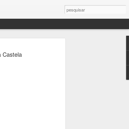
 Patrimônio terá
a Castela
ratuitos pelos
 da Consolação e
rada
alizadas pelo Sympla a partir de sexta-
oficial da Jornada do Patrimônio, a
responsável pela administração de seis
m parceria com a Secretaria Municipal