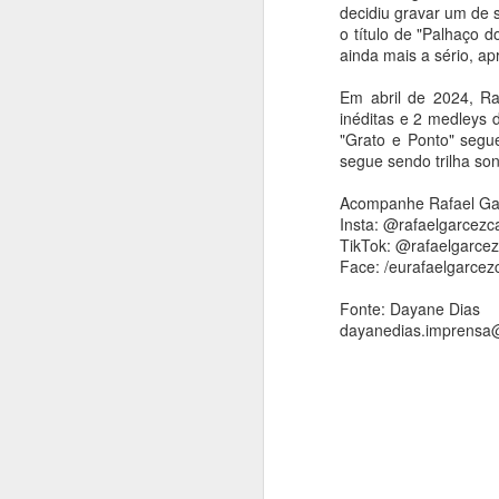
decidiu gravar um de 
O
o título de "Palhaço 
ag
ainda mais a sério, a
ba
Em abril de 2024, Ra
A
inéditas e 2 medleys 
"Grato e Ponto" segu
segue sendo trilha son
An
Acompanhe Rafael Gar
Em
Insta: @rafaelgarcezc
d
TikTok: @rafaelgarcez
in
Face: /eurafaelgarcez
1
Fonte: Dayane Dias
dayanedias.imprensa
A
An
"
pl