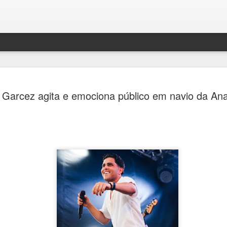
Jornada do
AUG
 Garcez agita e emociona público em navio da An
7
passeios g
cemitérios
Quarta Pa
Ana Bittar
Inscrições são gratuitas re
feira (7)
Como parte da programação 
Consolare, concessionária 
cemitérios de São Paulo, e