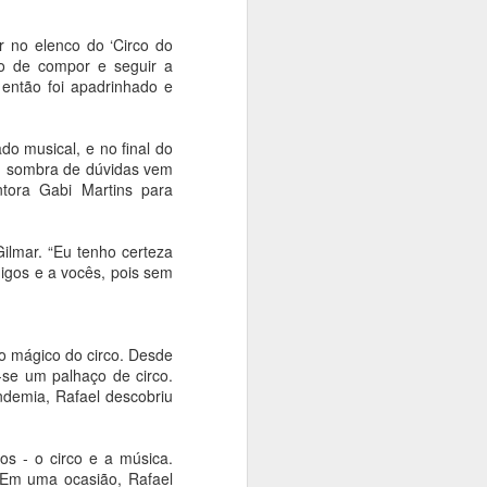
polonês Andrzej Wajda
Ana Bittar
r no elenco do ‘Circo do
ho de compor e seguir a
O grande intérprete da alma
 então foi apadrinhado e
polonesa e um dos realizadores
mais influentes da história da
sétima arte será celebrado em
o musical, e no final do
São Paulo. Entre os dias 14 e 16
m sombra de dúvidas vem
de agosto, a Cinemateca
tora Gabi Martins para
Brasileira recebe a mostra Andrzej
Wajda: O Romântico, uma
parceria com a Embaixada da
Gilmar. “Eu tenho certeza
Polônia, o Consulado Geral da
igos e a vocês, pois sem
Polônia e a distribuidora polonesa
Manãna.
o mágico do circo. Desde
-se um palhaço de circo.
ndemia, Rafael descobriu
s - o circo e a música.
. Em uma ocasião, Rafael