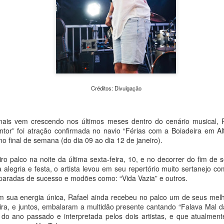
de Cultura e Economia Cria
monitorados nos cemitério
iniciativa busca aproximar a
arquitetura e da memória 
cidade.
Créditos: Divulgação
is vem crescendo nos últimos meses dentro do cenário musical, 
ntor” foi atração confirmada no navio “Férias com a Boiadeira em Al
o final de semana (do dia 09 ao dia 12 de janeiro).
iro palco na noite da última sexta-feira, 10, e no decorrer do fim de
a alegria e festa, o artista levou em seu repertório muito sertanejo 
 paradas de sucesso e modões como: “Vida Vazia” e outros.
MAM São Paulo
Clube do Livro e bate-
AUG
AUG
7
7
anuncia nova edição
papo com Eliane
om sua energia única, Rafael ainda recebeu no palco um de seus mel
do Clube de
Marques aproximam
ira, e juntos, embalaram a multidão presente cantando “Falava Mal 
Colecionadores com
leitores de Louças de
 do ano passado e interpretada pelos dois artistas, e que atualmen