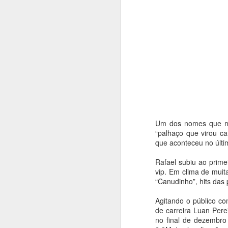
Um dos nomes que ma
“palhaço que virou ca
que aconteceu no últim
Rafael subiu ao prime
vip. Em clima de muit
“Canudinho”, hits das
Casas de Cultura
AUG
7
Municipais recebem
Agitando o público c
programação especial
de carreira Luan Pere
e gratuita em
no final de dezembro