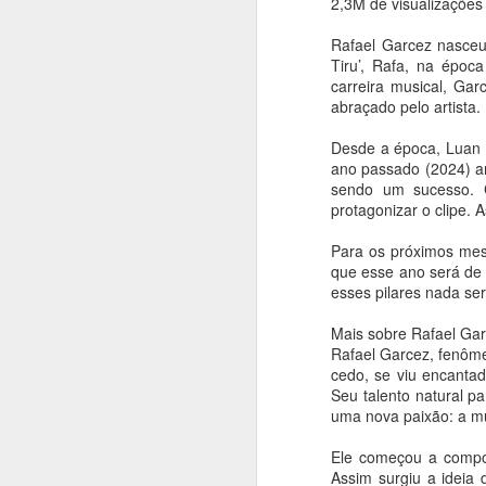
2,3M de visualizaçõe
homenagem ao Mês
da Capoeira
Rafael Garcez nasceu
Ana Bittar
Tiru’, Rafa, na époc
carreira musical, Ga
A
Confira agenda de atrações que
abraçado pelo artista.
vão até fim de agosto
An
Desde a época, Luan p
Para comemorar o “Mês da
ano passado (2024) a
Capoeira”, as Casas de Cultura
C
sendo um sucesso. C
Municipais recebem a partir desta
a
protagonizar o clipe. 
quinta-feira (6), rodas, oficinas e
en
performances. A programação
Para os próximos mese
gratuita, que segue até o dia 31, é
De
que esse ano será de 
oferecida pela Prefeitura de São
n
esses pilares nada ser
Paulo, por meio da Secretaria
ar
Municipal de Cultura e Economia
Mais sobre Rafael Ga
A
Criativa da Prefeitura de São
Rafael Garcez, fenôm
Paulo.
cedo, se viu encantad
An
Seu talento natural p
uma nova paixão: a m
L
an
Ele começou a compor
s
Assim surgiu a ideia 