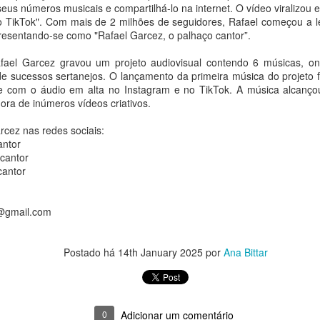
seus números musicais e compartilhá-lo na internet. O vídeo viralizou
 grupo sul-coreano de K-pop YOUNITE lança nesta sexta-feira, 7 de
do TikTok". Com mais de 2 milhões de seguidores, Rafael começou a le
osto, o single digital “Acorda Pedrinho”, uma releitura do sucesso da
presentando-se como "Rafael Garcez, o palhaço cantor”.
nda brasileira Jovem Dionísio.
fael Garcez gravou um projeto audiovisual contendo 6 músicas, o
Thiago de Moraes recebeu a medalha
UG
de sucessos sertanejos. O lançamento da primeira música do projeto 
7
Constitucionalista e diversas honrarias em sua
e com o áudio em alta no Instagram e no TikTok. A música alcançou
trajetória intelectual e profissional
ora de inúmeros vídeos criativos.
a Bittar
cez nas redes sociais:
 sua trajetória profissional e pública, Thiago de Moraes recebeu
antor
iversas honrarias concedidas em reconhecimento à sua participação
cantor
tegral nas atividades relacionadas ao Movimento Constitucionalista de
cantor
932.
@gmail.com
Ceian Muniz lança três novas faixas do projeto "Na
UG
7
Chácara" e embala turnê pelo Norte e Centro-Oeste
Postado há
14th January 2025
por
Ana Bittar
neste fim de semana
a Bittar
É Melhor o Fim", "Não Tem Volta" e "Põe Zezé e Luciano" chegam às
0
Adicionar um comentário
ataformas nesta sexta-feira (07)