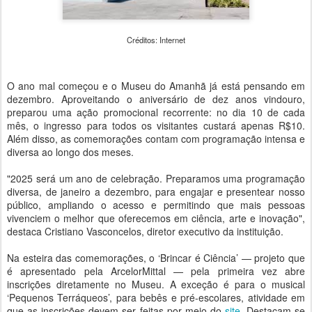
Créditos: Internet
O ano mal começou e o Museu do Amanhã já está pensando em
dezembro. Aproveitando o aniversário de dez anos vindouro,
preparou uma ação promocional recorrente: no dia 10 de cada
mês, o ingresso para todos os visitantes custará apenas R$10.
Além disso, as comemorações contam com programação intensa e
diversa ao longo dos meses.
"2025 será um ano de celebração. Preparamos uma programação
diversa, de janeiro a dezembro, para engajar e presentear nosso
público, ampliando o acesso e permitindo que mais pessoas
vivenciem o melhor que oferecemos em ciência, arte e inovação",
destaca Cristiano Vasconcelos, diretor executivo da instituição.
Na esteira das comemorações, o ‘Brincar é Ciência’ — projeto que
é apresentado pela ArcelorMittal — pela primeira vez abre
inscrições diretamente no Museu. A exceção é para o musical
‘Pequenos Terráqueos’, para bebês e pré-escolares, atividade em
que as inscrições devem ser feitas por meio do
site
. Destacam-se