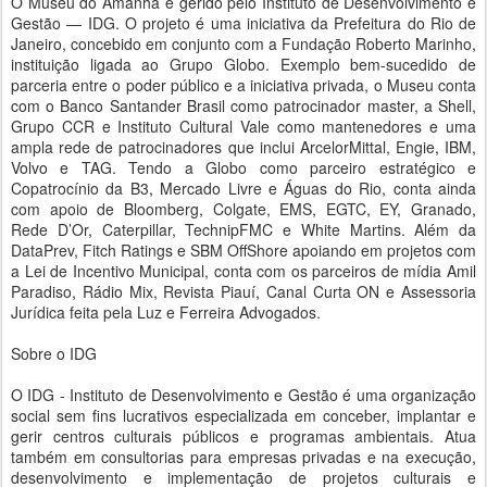
O Museu do Amanhã é gerido pelo Instituto de Desenvolvimento e
Gestão — IDG. O projeto é uma iniciativa da Prefeitura do Rio de
Janeiro, concebido em conjunto com a Fundação Roberto Marinho,
instituição ligada ao Grupo Globo. Exemplo bem-sucedido de
parceria entre o poder público e a iniciativa privada, o Museu conta
com o Banco Santander Brasil como patrocinador master, a Shell,
Grupo CCR e Instituto Cultural Vale como mantenedores e uma
ampla rede de patrocinadores que inclui ArcelorMittal, Engie, IBM,
Volvo e TAG. Tendo a Globo como parceiro estratégico e
Copatrocínio da B3, Mercado Livre e Águas do Rio, conta ainda
com apoio de Bloomberg, Colgate, EMS, EGTC, EY, Granado,
Rede D’Or, Caterpillar, TechnipFMC e White Martins. Além da
DataPrev, Fitch Ratings e SBM OffShore apoiando em projetos com
a Lei de Incentivo Municipal, conta com os parceiros de mídia Amil
Paradiso, Rádio Mix, Revista Piauí, Canal Curta ON e Assessoria
Jurídica feita pela Luz e Ferreira Advogados.
Sobre o IDG
O IDG - Instituto de Desenvolvimento e Gestão é uma organização
social sem fins lucrativos especializada em conceber, implantar e
gerir centros culturais públicos e programas ambientais. Atua
também em consultorias para empresas privadas e na execução,
desenvolvimento e implementação de projetos culturais e