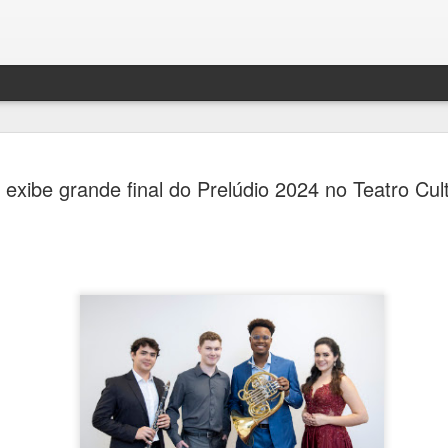
Festival H
AUG
 exibe grande final do Prelúdio 2024 no Teatro Cult
4
transform
de debates
memória e 
Ana Bittar
Entre 5 e 23 de agosto, mu
Campinas recebem uma prog
Campinas recebe, entre 5 e
Hercule Florence de Fotogr
grande circuito de arte, cu