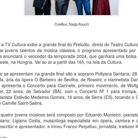
urgentes da atualidade: a c
em Transformação – Da Expe
evento reúne exposições, o
caminhadas fotográficas e
universidades, praças e esp
Créditos: Nadja Kouchi
pesquisadores e o público d
e meio ambiente.
a TV Cultura exibe a grande final do Prelúdio, direto do Teatro Cultur
r jovens talentos da música clássica, o programa apresentado por R
ia anunciará o vencedor da temporada 2024, que ganhará uma bolsa
ste, na Hungria. Vai ao ar a partir das 16h, na tela da Cultura.
que se apresentam na grande final são a soprano Pollyana Santana, 28
a, ária da ópera O Barbeiro de Sevilha, de Rossini; o clarinetista Da
ue apresenta o Concerto para Clarinete, primeiro movimento, de Wo
ier, 22 anos, de Salvador (BA), com o Concerto Nº 1 para trompa,
pianista Estêvão Medeiros Gomes, 16 anos, de Serra (ES), tocando o C
e Camille Saint-Saëns.
s quatro jovens músicos será composto por Eduardo Monteiro, pianista
iano; Ligiana Costa, musicóloga especialista em ópera, cantora e d
Peça Única, da House
Concertos de agosto:
AUG
AUG
 escritor e apresentador; e Irineu Franco Perpétuo, jornalista, tradutor lit
4
4
of Hands Up (MS),
OCAM-ECA/USP
chega ao Sesc 24 de
realiza apresentações