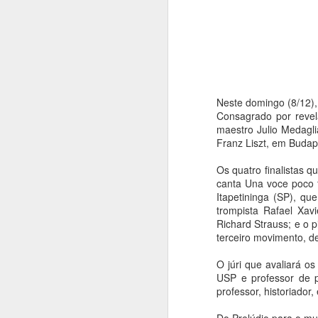
Neste domingo (8/12), 
Consagrado por revela
maestro Julio Medagl
Franz Liszt, em Budape
Os quatro finalistas 
canta Una voce poco f
Itapetininga (SP), q
trompista Rafael Xav
Richard Strauss; e o 
terceiro movimento, d
O júri que avaliará o
USP e professor de p
Balé da Cidade de
AUG
professor, historiador,
4
São Paulo reencena
Réquiem SP,