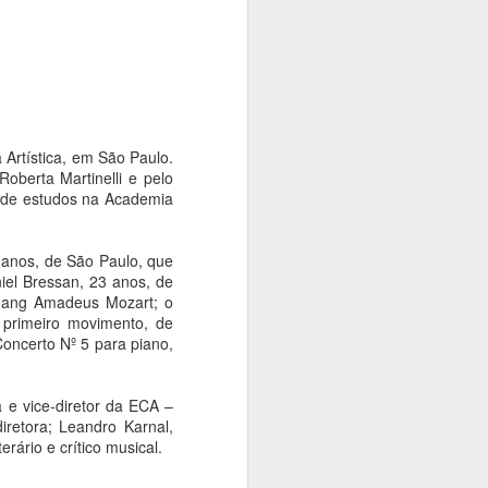
rise climática. Com o tema "Territórios
dição Langsdorff à Crise Climática", o
ficinas, debates, performances,
 intervenções urbanas em museus,
aços culturais, aproximando artistas,
e discussões sobre memória, território
a Artística, em São Paulo.
oberta Martinelli e pelo
 de estudos na Academia
 anos, de São Paulo, que
niel Bressan, 23 anos, de
lfgang Amadeus Mozart; o
 primeiro movimento, de
oncerto Nº 5 para piano,
 e vice-diretor da ECA –
iretora; Leandro Karnal,
Exposição das
AUG
erário e crítico musical.
4
esculturas em
homenagem a