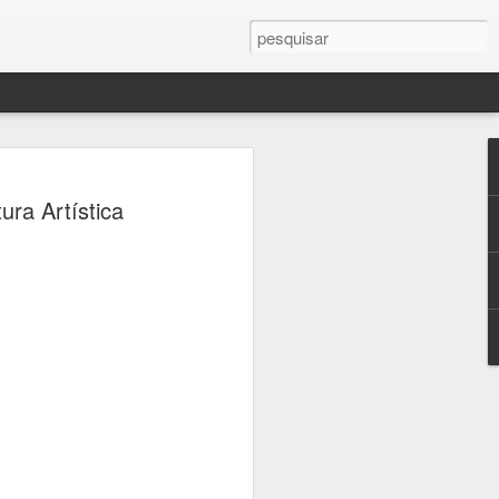
ercule Florence
ura Artística
a Campinas em palco
 sobre fotografia,
crise climática
seus, universidades e praças de
ramação gratuita dedicada à fotografia
 23 de agosto, a 16ª edição do Festival
afia, que transforma a cidade em um
ltura e reflexão sobre um dos temas mais