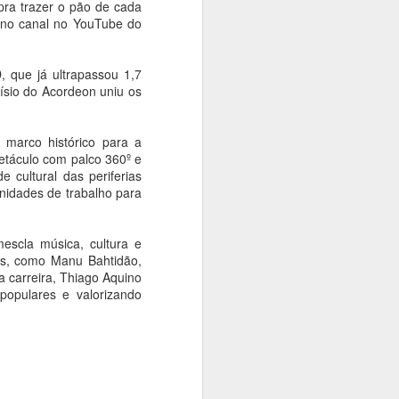
 pra trazer o pão de cada
Mauricio de Sousa é
o no canal no YouTube do
prorrogada em São
Paulo
, que já ultrapassou 1,7
Ana Bittar
ísio do Acordeon uniu os
Após a grande adesão do público,
as esculturas permanecem em
 marco histórico para a
exibição até 24 de agosto; a Caça
etáculo com palco 360º e
às Estátuas já foi encerrada
 cultural das periferias
unidades de trabalho para
A iniciativa que transformou São
Paulo em uma grande galeria a
céu aberto em homenagem aos
escla música, cultura e
90 anos de Mauricio de Sousa foi
as, como Manu Bahtidão,
estendida até o dia 24 de agosto.
 carreira, Thiago Aquino
opulares e valorizando