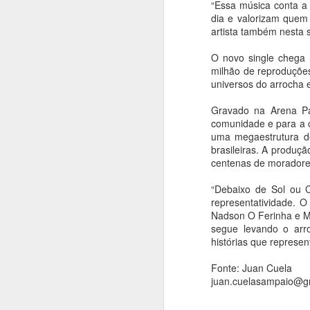
“Essa música conta a 
coreografia de
dia e valorizam quem
Alejandro Ahmed,
artista também nesta s
sucesso em 2025
O novo single chega 
Ana Bittar
milhão de reproduçõe
universos do arrocha e
A
Utilizando de uma rigorosa obra
de Ligeti, a coreografia investiga
Gravado na Arena Pal
de maneira provocativa as
An
comunidade e para a c
possibilidades de articulação entre
uma megaestrutura de
corpos, contextos e
E
brasileiras. A produç
manifestações culturais,
s
centenas de moradores
destacando as dinâmicas e a
br
singularidade de uma cidade
“Debaixo de Sol ou C
como São Paulo. As
A
representatividade. 
apresentações acontecem nos
M
Nadson O Ferinha e Ma
n
segue levando o arr
dias 15, 16, 18, 19, 21 e 22 de
h
histórias que represen
A
agosto.
p
Fonte: Juan Cuela
O Balé da Cidade de São Paulo
juan.cuelasampaio@g
apresenta nova montagem de
An
Réquiem SP, na Sala de