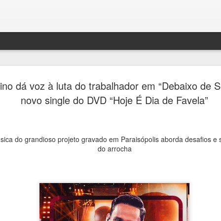
Festival H
AUG
ino dá voz à luta do trabalhador em “Debaixo de S
4
transform
novo single do DVD “Hoje É Dia de Favela”
de debates
memória e 
ica do grandioso projeto gravado em Paraisópolis aborda desafios 
Ana Bittar
do arrocha
Entre 5 e 23 de agosto, mu
Campinas recebem uma prog
Campinas recebe, entre 5 e
Hercule Florence de Fotogr
grande circuito de arte, cu