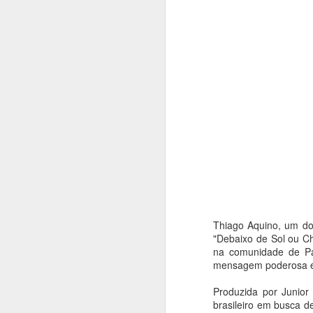
Thiago Aquino, um dos
"Debaixo de Sol ou C
na comunidade de Par
mensagem poderosa e 
Balé da Cidade de
AUG
Produzida por Junior
4
São Paulo reencena
brasileiro em busca d
Réquiem SP,