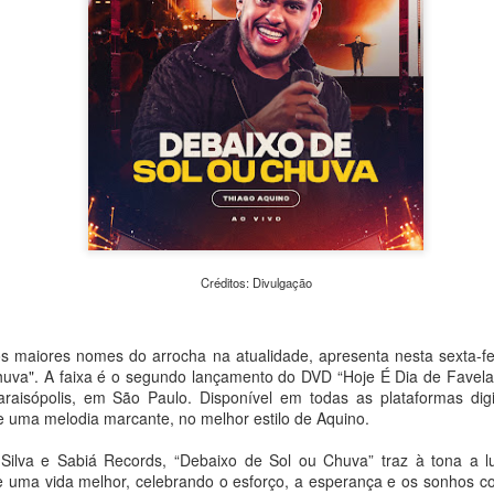
urgentes da atualidade: a c
em Transformação – Da Expe
evento reúne exposições, o
caminhadas fotográficas e
universidades, praças e esp
pesquisadores e o público d
e meio ambiente.
Créditos: Divulgação
 maiores nomes do arrocha na atualidade, apresenta nesta sexta-fei
huva". A faixa é o segundo lançamento do DVD “Hoje É Dia de Favel
aisópolis, em São Paulo. Disponível em todas as plataformas digi
uma melodia marcante, no melhor estilo de Aquino.
Peça Única, da House
Concertos de agosto:
AUG
AUG
 Silva e Sabiá Records, “Debaixo de Sol ou Chuva” traz à tona a lu
4
4
of Hands Up (MS),
OCAM-ECA/USP
e uma vida melhor, celebrando o esforço, a esperança e os sonhos co
chega ao Sesc 24 de
realiza apresentações