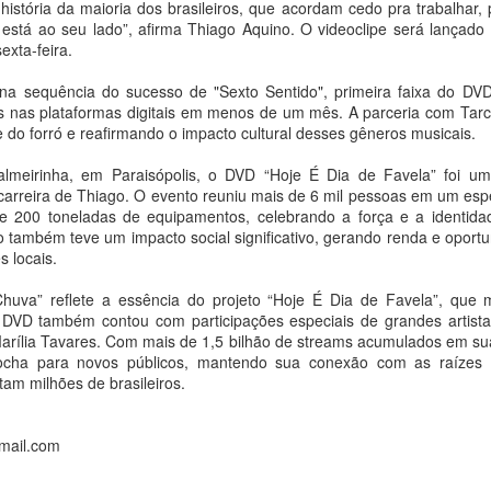
história da maioria dos brasileiros, que acordam cedo pra trabalhar,
Maio pela
diversas com a Escola
 está ao seu lado”, afirma Thiago Aquino. O videoclipe será lançad
programação do Palco
de Ópera da ECA/USP
exta-feira.
Giratório
e homenagem a Olivier
na sequência do sucesso de "Sexto Sentido", primeira faixa do DVD
Toni
Ana Bittar
s nas plataformas digitais em menos de um mês. A parceria com Tarc
Ana Bittar
Turnê do Prêmio BTG Pactual da Música Brasileira
 do forró e reafirmando o impacto cultural desses gêneros musicais.
UG
Com nove artistas em cena,
4
chega a Brasília com homenagem a Cazuza
espetáculo combina criação
Temporada Música que Abraça o
meirinha, em Paraisópolis, o DVD “Hoje É Dia de Favela” foi um
coletiva e improvisação em
a Bittar
Mundo terá duas apresentações
arreira de Thiago. O evento reuniu mais de 6 mil pessoas em um esp
performance marcada pela
da ópera Dido e Eneas, de Henry
 200 toneladas de equipamentos, celebrando a força e a identidade
experimentação e pela afirmação
spetáculo reúne Luedji Luna, Joyce Alane, Larissa Luz e uma atração
Purcell, nos dias 8 e 22 de
ão também teve um impacto social significativo, gerando renda e oport
de existências LGBTQIAPN+
urpresa em celebração à obra de um dos maiores nomes da música
agosto, e dois especiais em
 locais.
asileira
celebração a obra do maestro
O Sesc 24 de Maio recebe, nos
fundador da OCAM, Olivier Toni,
huva” reflete a essência do projeto “Hoje É Dia de Favela”, que m
dias 19 e 20 de agosto, às 20h, o
pós sua estreia em Porto Alegre, a Turnê do Prêmio BTG Pactual da
nos dias 14 e 16 de agosto
O DVD também contou com participações especiais de grandes artist
espetáculo Peça Única, da House
úsica Brasileira desembarca em Brasília no próximo dia 5 de agosto,
rília Tavares. Com mais de 1,5 bilhão de streams acumulados em sua
of Hands Up (MS). Inspirada na
o Ulysses Centro de Convenções, levando ao público uma
Em agosto, a Orquestra de
ocha para novos públicos, mantendo sua conexão com as raízes p
cultura ballroom, na técnica de
omenagem à obra de Cazuza, grande homenageado da 33ª edição da
Câmara da ECA/ USP
Janaina Torres Galeria anuncia representação de Vivi
tam milhões de brasileiros.
UG
dança vogue e na moda como
remiação.
3
Rosa, finalista do LOEWE FOUNDATION Craft Prize
linguagem artística, a montagem
se apresentará em dois
2026, e leva projeto solo da artista à SP-Arte Rotas
investiga os limites da beleza, da
programas distintos, totalizando
mail.com
imagem e das formas de
quatro sessões no período, como
a Bittar
organização coletiva.
parte da temporada 2026.