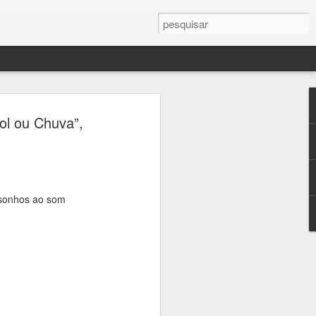
ercule Florence
ol ou Chuva”,
a Campinas em palco
 sobre fotografia,
crise climática
e sonhos ao som
seus, universidades e praças de
ramação gratuita dedicada à fotografia
 23 de agosto, a 16ª edição do Festival
afia, que transforma a cidade em um
ltura e reflexão sobre um dos temas mais