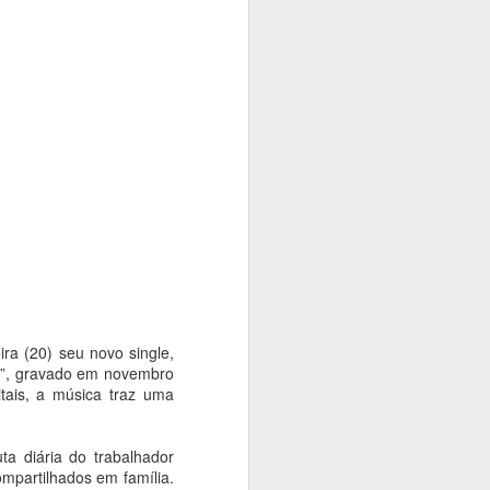
rise climática. Com o tema "Territórios
dição Langsdorff à Crise Climática", o
ficinas, debates, performances,
 intervenções urbanas em museus,
aços culturais, aproximando artistas,
e discussões sobre memória, território
ra (20) seu novo single,
a”, gravado em novembro
tais, a música traz uma
Exposição das
AUG
ta diária do trabalhador
4
esculturas em
mpartilhados em família.
homenagem a