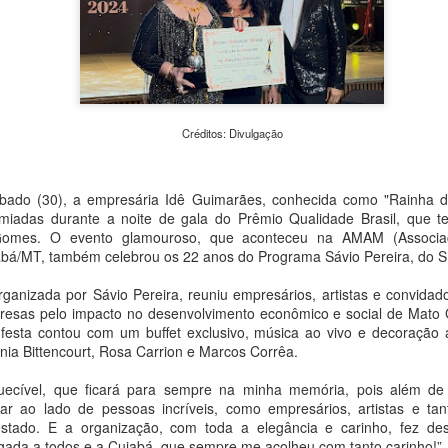
urgentes da atualidade: a c
em Transformação – Da Expe
evento reúne exposições, o
caminhadas fotográficas e
universidades, praças e esp
pesquisadores e o público d
e meio ambiente.
Créditos: Divulgação
ábado (30), a empresária Idê Guimarães, conhecida como "Rainha do
iadas durante a noite de gala do Prêmio Qualidade Brasil, que 
Gomes. O evento glamouroso, que aconteceu na AMAM (Associa
abá/MT, também celebrou os 22 anos do Programa Sávio Pereira, do 
rganizada por Sávio Pereira, reuniu empresários, artistas e convidad
resas pelo impacto no desenvolvimento econômico e social de Mato 
esta contou com um buffet exclusivo, música ao vivo e decoração
nia Bittencourt, Rosa Carrion e Marcos Corrêa.
quecível, que ficará para sempre na minha memória, pois além d
Peça Única, da House
Concertos de agosto:
AUG
AUG
estar ao lado de pessoas incríveis, como empresários, artistas e t
4
4
of Hands Up (MS),
OCAM-ECA/USP
stado. E a organização, com toda a elegância e carinho, fez de
chega ao Sesc 24 de
realiza apresentações
igada a todos e a Cuiabá, que sempre me acolheu com tanto carinho!”, 