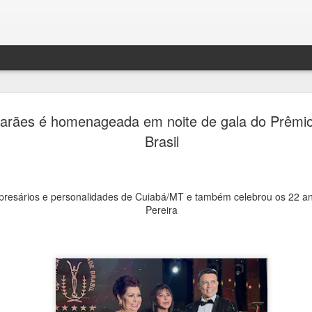
Festival H
AUG
arães é homenageada em noite de gala do Prêmi
4
transform
Brasil
de debates
memória e 
resários e personalidades de Cuiabá/MT e também celebrou os 22 a
Ana Bittar
Pereira
Entre 5 e 23 de agosto, mu
Campinas recebem uma prog
Campinas recebe, entre 5 e
Hercule Florence de Fotogr
grande circuito de arte, cu