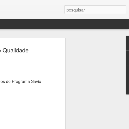
ercule Florence
o Qualidade
a Campinas em palco
 sobre fotografia,
crise climática
nos do Programa Sávio
seus, universidades e praças de
ramação gratuita dedicada à fotografia
 23 de agosto, a 16ª edição do Festival
afia, que transforma a cidade em um
ltura e reflexão sobre um dos temas mais