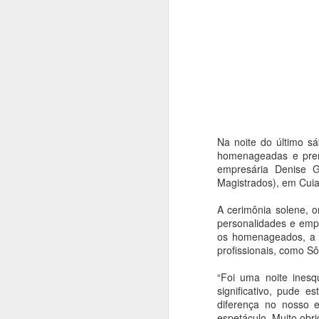
Na noite do último s
homenageadas e prem
empresária Denise 
Magistrados), em Cui
A cerimônia solene, o
personalidades e emp
os homenageados, a f
profissionais, como Sô
“Foi uma noite ines
Balé da Cidade de
AUG
significativo, pude 
4
São Paulo reencena
diferença no nosso e
Réquiem SP,
espetáculo. Muito obr