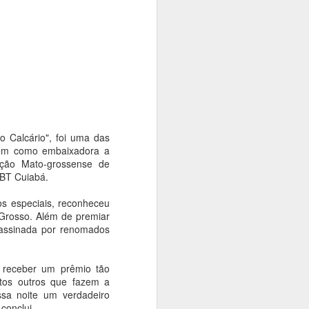
rise climática. Com o tema "Territórios
dição Langsdorff à Crise Climática", o
ficinas, debates, performances,
 intervenções urbanas em museus,
aços culturais, aproximando artistas,
e discussões sobre memória, território
 Calcário", foi uma das
tem como embaixadora a
ção Mato-grossense de
SBT Cuiabá.
os especiais, reconheceu
Grosso. Além de premiar
 assinada por renomados
e receber um prêmio tão
Exposição das
AUG
antos outros que fazem a
4
esculturas em
ssa noite um verdadeiro
homenagem a
conclui.