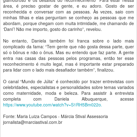
glamouroso e os desafios do reconhecimento “Para estar nessa
área, é preciso gostar de gente, e eu adoro. Gosto de ser
reconhecida e conversar com as pessoas. Às vezes, saio com
minhas filhas e elas perguntam se conheço as pessoas que me
abordam, porque chegam com muita intimidade, me chamando de
‘Dani’! Não me importo, gosto do carinho”, revelou.
No entanto, Daniela também foi franca sobre o lado mais
complicado da fama: “Tem gente que não gosta dessa parte, quer
só o bônus e não o ônus. Mas eu entendo que faz parte. A gente
entra nas casas das pessoas pelos programas, então ter esse
reconhecimento é muito legal, mas é importante estar preparado
para lidar com o lado mais desafiador também”, finalizou.
O canal “Mundo de Júlia” é conhecido por trazer entrevistas com
celebridades, especialistas e personalidades sobre temas variados
como maternidade, moda e beleza. Para assistir à entrevista
completa com Daniela Albuquerque, acesse
https://www.youtube.com/watch?v=S1RH5Bm022o.
Fonte: Maria Luiza Campos - Márcia Stival Assessoria
jornalista@marciastival.com.br