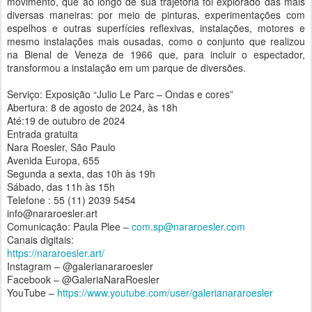
movimento, que ao longo de sua trajetória foi explorado das mais
diversas maneiras: por meio de pinturas, experimentações com
espelhos e outras superfícies reflexivas, instalações, motores e
mesmo instalações mais ousadas, como o conjunto que realizou
na Bienal de Veneza de 1966 que, para incluir o espectador,
transformou a instalação em um parque de diversões.
Serviço: Exposição “Julio Le Parc – Ondas e cores”
Abertura: 8 de agosto de 2024, às 18h
Até:19 de outubro de 2024
Entrada gratuita
Nara Roesler, São Paulo
Avenida Europa, 655
Segunda a sexta, das 10h às 19h
Sábado, das 11h às 15h
Telefone : 55 (11) 2039 5454
info@nararoesler.art
Comunicação: Paula Plee –
com.sp@nararoesler.com
Canais digitais:
https://nararoesler.art/
Instagram – @galerianararoesler
Facebook – @GaleriaNaraRoesler
YouTube –
https://www.youtube.com/user/galerianararoesler