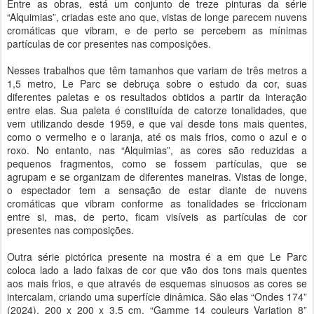
Entre as obras, está um conjunto de treze pinturas da série
“Alquimias”, criadas este ano que, vistas de longe parecem nuvens
cromáticas que vibram, e de perto se percebem as mínimas
partículas de cor presentes nas composições.
Nesses trabalhos que têm tamanhos que variam de três metros a
1,5 metro, Le Parc se debruça sobre o estudo da cor, suas
diferentes paletas e os resultados obtidos a partir da interação
entre elas. Sua paleta é constituída de catorze tonalidades, que
vem utilizando desde 1959, e que vai desde tons mais quentes,
como o vermelho e o laranja, até os mais frios, como o azul e o
roxo. No entanto, nas “Alquimias”, as cores são reduzidas a
pequenos fragmentos, como se fossem partículas, que se
agrupam e se organizam de diferentes maneiras. Vistas de longe,
o espectador tem a sensação de estar diante de nuvens
cromáticas que vibram conforme as tonalidades se friccionam
entre si, mas, de perto, ficam visíveis as partículas de cor
presentes nas composições.
Outra série pictórica presente na mostra é a em que Le Parc
coloca lado a lado faixas de cor que vão dos tons mais quentes
aos mais frios, e que através de esquemas sinuosos as cores se
intercalam, criando uma superfície dinâmica. São elas “Ondes 174”
(2024), 200 x 200 x 3,5 cm, “Gamme 14 couleurs Variation 8”