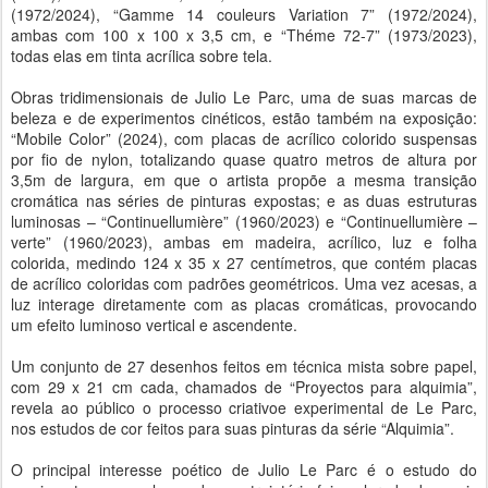
(1972/2024), “Gamme 14 couleurs Variation 7” (1972/2024),
ambas com 100 x 100 x 3,5 cm, e “Théme 72-7” (1973/2023),
todas elas em tinta acrílica sobre tela.
Obras tridimensionais de Julio Le Parc, uma de suas marcas de
beleza e de experimentos cinéticos, estão também na exposição:
“Mobile Color” (2024), com placas de acrílico colorido suspensas
por fio de nylon, totalizando quase quatro metros de altura por
3,5m de largura, em que o artista propõe a mesma transição
cromática nas séries de pinturas expostas; e as duas estruturas
luminosas – “Continuellumière” (1960/2023) e “Continuellumière –
verte” (1960/2023), ambas em madeira, acrílico, luz e folha
colorida, medindo 124 x 35 x 27 centímetros, que contém placas
de acrílico coloridas com padrões geométricos. Uma vez acesas, a
luz interage diretamente com as placas cromáticas, provocando
um efeito luminoso vertical e ascendente.
Um conjunto de 27 desenhos feitos em técnica mista sobre papel,
com 29 x 21 cm cada, chamados de “Proyectos para alquimia”,
revela ao público o processo criativoe experimental de Le Parc,
nos estudos de cor feitos para suas pinturas da série “Alquimia”.
O principal interesse poético de Julio Le Parc é o estudo do