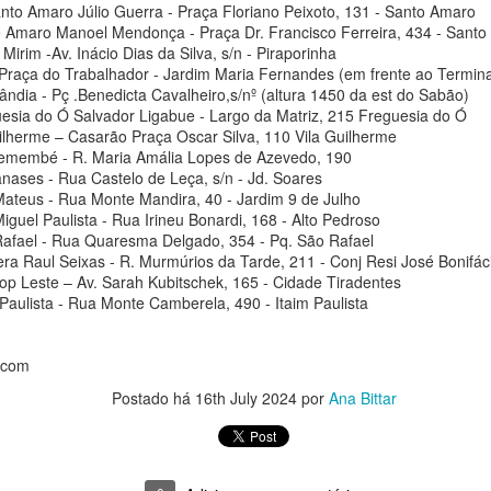
ansformadoras no Brasil.
nto Amaro Júlio Guerra - Praça Floriano Peixoto, 131 - Santo Amaro
a Bittar
 Amaro Manoel Mendonça - Praça Dr. Francisco Ferreira, 434 - Sant
Mirim -Av. Inácio Dias da Silva, s/n - Piraporinha
ostra leva ao interior do estado uma produção de arte contemporânea
Praça do Trabalhador - Jardim Maria Fernandes (em frente ao Termina
e já circulou por importantes
ândia - Pç .Benedicta Cavalheiro,s/nº (altura 1450 da est do Sabão)
esia do Ó Salvador Ligabue - Largo da Matriz, 215 Freguesia do Ó
stituições culturais no Brasil e no exterior.
ilherme – Casarão Praça Oscar Silva, 110 Vila Guilherme
remembé - R. Maria Amália Lopes de Azevedo, 190
tre esculturas, fotografias, gravuras e desenhos, obra reflete sobre
nases - Rua Castelo de Leça, s/n - Jd. Soares
 limites entre a casa e a rua, entre o doméstico e o público.
ateus - Rua Monte Mandira, 40 - Jardim 9 de Julho
Galeria de Arte Solar apresenta "Maré de origem",
UG
guel Paulista - Rua Irineu Bonardi, 168 - Alto Pedroso
8
individual da artista cearense Brenda Guimarães
Rafael - Rua Quaresma Delgado, 354 - Pq. São Rafael
era Raul Seixas - R. Murmúrios da Tarde, 211 - Conj Resi José Bonifác
a Bittar
op Leste – Av. Sarah Kubitschek, 165 - Cidade Tiradentes
Paulista - Rua Monte Camberela, 490 - Itaim Paulista
posição traz obras criadas a partir de embalagens descartadas, entre
bjetos,
.com
culturas e pinturas matéricas.
Postado há
16th July 2024
por
Ana Bittar
stra abre no dia 14 de agosto, sexta-feira, em diálogo com o projeto
mbiental do Solar Meninos de Luz, na comunidade do Pavão-
avãozinho e Cantagalo, no Rio de Janeiro.
As redes de Daisy Xavier ganham escala em nova
UG
8
exposição