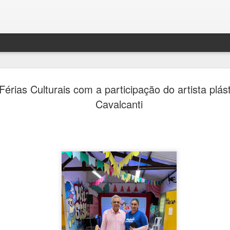
Túlio Augusto apresenta
AUG
Férias Culturais com a participação do artista plás
8
“Retalhar”, exposição inéd
Cavalcanti
Maceió que transforma
fragmentos em novas narr
Ana Bittar
Mostra gratuita acontece de 13 a 16 de agosto, no Esp
Armazém, reunindo obras inéditas, peças de design de
em colaboração com mestres artesãos alagoanos e o l
do primeiro curta-metragem do artista.
O artista visual Túlio Augusto inaugura, em Maceió, a 