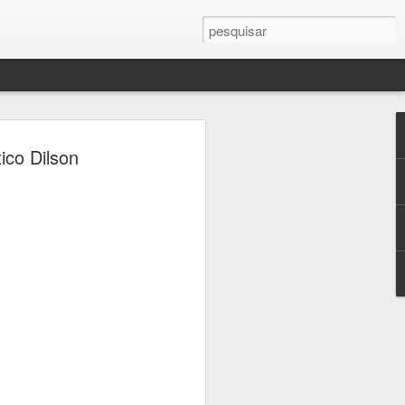
tico Dilson
ita em
ativas
aço
senvolvidas
ançamento
exposição