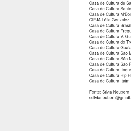
tr
Casa de Cultura de Sa
An
Casa de Cultura Santo
Casa de Cultura M'Boi 
M
CIEJA Lélia Gonzalez 
qu
Casa de Cultura Brasil
Casa de Cultura Fregu
in
Casa de Cultura V. Gu
Casa de Cultura do T
En
Casa de Cultura Guaia
os
Casa de Cultura São M
A
Casa de Cultura São Mi
Casa de Cultura São 
Casa de Cultura Itaqu
An
Casa de Cultura Hip H
Casa de Cultura Itaim 
Ex
o
Fonte: Silvia Neubern
ssilvianeubern@gmail
es
Mo
a
P
A