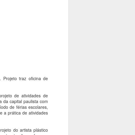
ta que
 identidade
tos. A
, no Espaço
 os dias 14
, diferentes
. Projeto traz oficina de
rojeto de atividades de
a da capital paulista com
íodo de férias escolares,
 a prática de atividades
jeto do artista plástico