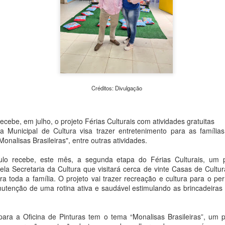
“Retalhar – Um Convite ao Encontro”, uma mostra inédi
propõe ao público um percurso sensível sobre memória,
e pertencimento a partir da força simbólica dos fragmen
abertura para convidados acontece no dia 13 de agosto
Armazém, e a exposição estará aberta à visitação entre
e 16 de agosto, reunindo fotografias, cerâmicas, objetos
materialidades e obras de artistas convidados.
Créditos: Divulgação
cebe, em julho, o projeto Férias Culturais com atividades gratuitas
ria Municipal de Cultura visa trazer entretenimento para as famílias
onalisas Brasileiras", entre outras atividades.
lo recebe, este mês, a segunda etapa do Férias Culturais, um p
ela Secretaria da Cultura que visitará cerca de vinte Casas de Cultur
ra toda a família. O projeto vai trazer recreação e cultura para o per
tenção de uma rotina ativa e saudável estimulando as brincadeiras e
ra a Oficina de Pinturas tem o tema “Monalisas Brasileiras”, um pro