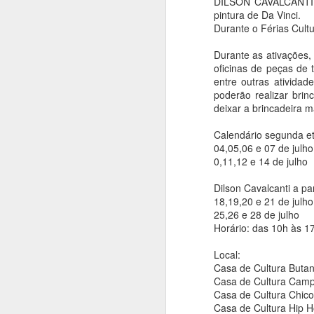
DILSON CAVALCANTI, 
Pinakotheke Editora
AUG
pintura de Da Vinci.
8
lança em São Paulo
Durante o Férias Cultur
“Impossível: a história
Durante as ativações,
de amor de Maria
oficinas de peças de 
Martins e Marcel
entre outras atividad
Duchamp”, de Francis
poderão realizar brin
deixar a brincadeira m
M. Naumann
Ana Bittar
A
Calendário segunda e
04,05,06 e 07 de julho
A Pinakotheke Editora lança
0,11,12 e 14 de julho
“Impossível: a história de amor de
Maria Martins e Marcel Duchamp”,
An
Dilson Cavalcanti a pa
do historiador de arte americano
18,19,20 e 21 de julho
Francis M. Naumann.
A
25,26 e 28 de julho
Aw
Horário: das 10h às 1
E
e
Local:
Casa de Cultura Butant
A
Casa de Cultura Camp
d
A
Casa de Cultura Chico
fu
Casa de Cultura Hip H