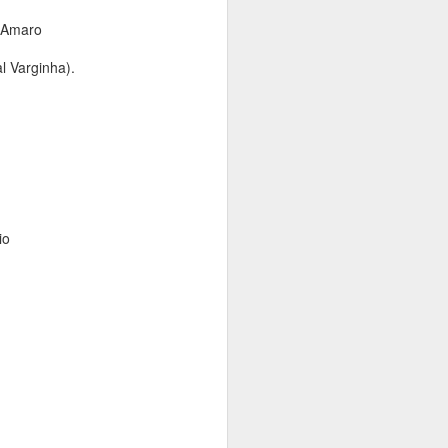
o Amaro
l Varginha).
io