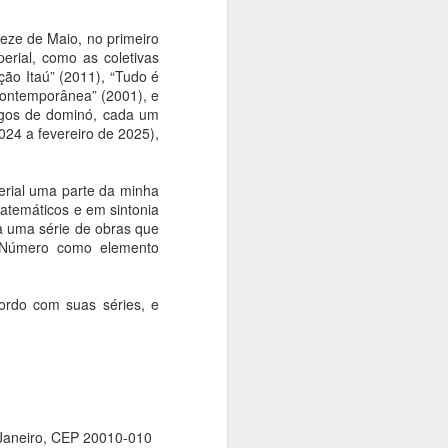
polonês Andrzej Wajda
Ana Bittar
eze de Maio, no primeiro
erial, como as coletivas
O grande intérprete da alma
ção Itaú” (2011), “Tudo é
polonesa e um dos realizadores
 contemporânea” (2001), e
mais influentes da história da
jogos de dominó, cada um
sétima arte será celebrado em
2024 a fevereiro de 2025),
São Paulo. Entre os dias 14 e 16
de agosto, a Cinemateca
Brasileira recebe a mostra Andrzej
erial uma parte da minha
Wajda: O Romântico, uma
atemáticos e em sintonia
parceria com a Embaixada da
ta uma série de obras que
Polônia, o Consulado Geral da
no Número como elemento
Polônia e a distribuidora polonesa
Manãna.
ordo com suas séries, e
 Janeiro, CEP 20010-010