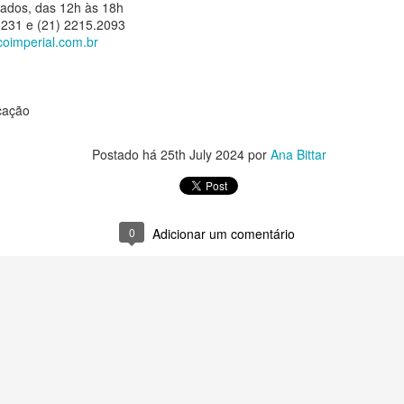
iados, das 12h às 18h
 grupo sul-coreano de K-pop YOUNITE lança nesta sexta-feira, 7 de
5231 e (21) 2215.2093
osto, o single digital “Acorda Pedrinho”, uma releitura do sucesso da
oimperial.com.br
nda brasileira Jovem Dionísio.
Thiago de Moraes recebeu a medalha
UG
7
Constitucionalista e diversas honrarias em sua
cação
trajetória intelectual e profissional
a Bittar
Postado há
25th July 2024
por
Ana Bittar
 sua trajetória profissional e pública, Thiago de Moraes recebeu
iversas honrarias concedidas em reconhecimento à sua participação
tegral nas atividades relacionadas ao Movimento Constitucionalista de
932.
0
Adicionar um comentário
Ceian Muniz lança três novas faixas do projeto "Na
UG
7
Chácara" e embala turnê pelo Norte e Centro-Oeste
neste fim de semana
a Bittar
É Melhor o Fim", "Não Tem Volta" e "Põe Zezé e Luciano" chegam às
ataformas nesta sexta-feira (07)