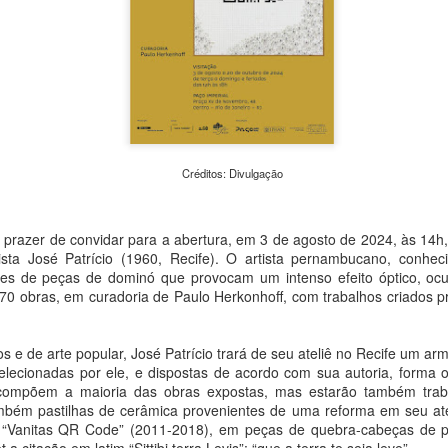
de Cultura e Economia Cria
monitorados nos cemitério
iniciativa busca aproximar a
arquitetura e da memória 
cidade.
Créditos: Divulgação
 prazer de convidar para a abertura, em 3 de agosto de 2024, às 14h,
ista José Patrício (1960, Recife). O artista pernambucano, conhe
res de peças de dominó que provocam um intenso efeito óptico, ocu
70 obras, em curadoria de Paulo Herkonhoff, com trabalhos criados pr
s e de arte popular, José Patrício trará de seu ateliê no Recife um ar
MAM São Paulo
Clube do Livro e bate-
AUG
AUG
selecionadas por ele, e dispostas de acordo com sua autoria, forma 
7
7
anuncia nova edição
papo com Eliane
 compõem a maioria das obras expostas, mas estarão também trab
do Clube de
Marques aproximam
mbém pastilhas de cerâmica provenientes de uma reforma em seu atel
 “Vanitas QR Code” (2011-2018), em peças de quebra-cabeças de pl
Colecionadores com
leitores de Louças de