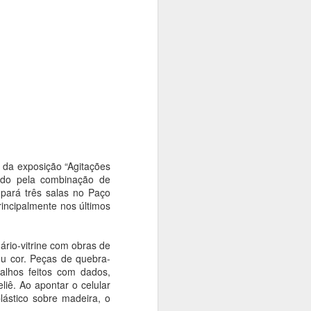
tiva, promoverá uma série de passeios
s da Consolação e Quarta Parada. A
 população da história, da arte, da
presentes nesses importantes espaços da
 da exposição “Agitações
cido pela combinação de
pará três salas no Paço
incipalmente nos últimos
mário-vitrine com obras de
Cinemateca Brasileira
AUG
ou cor. Peças de quebra-
7
recebe mostra em
alhos feitos com dados,
homenagem ao
iê. Ao apontar o celular
ástico sobre madeira, o
centenário do mestre