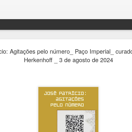
Jornada do
AUG
cio: Agitações pelo número_ Paço Imperial_ curado
7
passeios g
Herkenhoff _ 3 de agosto de 2024
cemitérios
Quarta Pa
Ana Bittar
Inscrições são gratuitas re
feira (7)
Como parte da programação 
Consolare, concessionária 
cemitérios de São Paulo, e