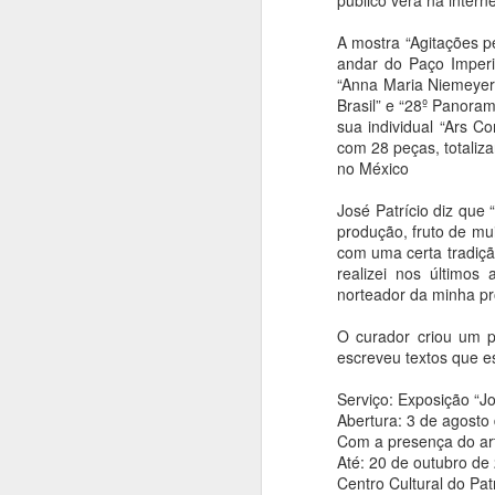
público verá na internet
homenagem ao Mês
da Capoeira
A mostra “Agitações p
Ana Bittar
andar do Paço Imperi
“Anna Maria Niemeyer,
A
Confira agenda de atrações que
Brasil” e “28º Panora
vão até fim de agosto
sua individual “Ars C
An
com 28 peças, totaliza
Para comemorar o “Mês da
no México
Capoeira”, as Casas de Cultura
C
Municipais recebem a partir desta
a
José Patrício diz que
quinta-feira (6), rodas, oficinas e
en
produção, fruto de mu
performances. A programação
com uma certa tradiçã
gratuita, que segue até o dia 31, é
De
realizei nos último
oferecida pela Prefeitura de São
n
norteador da minha pro
Paulo, por meio da Secretaria
ar
Municipal de Cultura e Economia
O curador criou um p
A
Criativa da Prefeitura de São
escreveu textos que 
Paulo.
An
Serviço: Exposição “Jo
Abertura: 3 de agosto
L
Com a presença do art
an
Até: 20 de outubro de
s
Centro Cultural do Pa