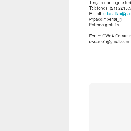
Terça a domingo e fer
O
Telefones: (21) 2215.
ag
E-mail:
educativo@pac
ba
@pacoimperial_rj
Entrada gratuita
A
Fonte: CWeA Comuni
cwearte1@gmail.com
An
Em
d
in
1
A
An
"
pl