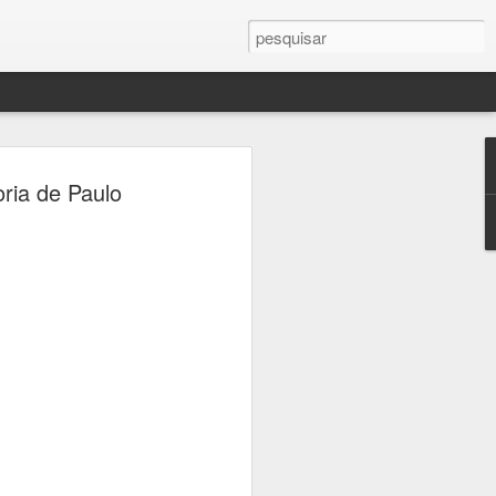
 Patrimônio terá
ria de Paulo
ratuitos pelos
 da Consolação e
rada
alizadas pelo Sympla a partir de sexta-
oficial da Jornada do Patrimônio, a
responsável pela administração de seis
m parceria com a Secretaria Municipal