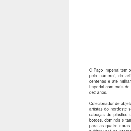
O Paço Imperial tem o
pelo número”, do art
centenas e até milha
Imperial com mais de 
dez anos.
Colecionador de objeto
Casas de Cultura
AUG
artistas do nordeste 
7
Municipais recebem
cabeças de plástico
programação especial
botões, dominós e ta
e gratuita em
para as quatro obras