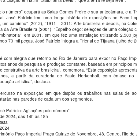
 a citação em latim “Sittibi terra Levis”: “que a terra te seja leve”.
obras de León Ferrari,
Família no Sesc Santo
Mayara Ferrão e
André no projeto
elo número” ocupará as Salas Gomes Freire e sua antecâmara, e a Tr
Rodrigo Cass
Leituras Circulantes
al. José Patrício tem uma longa história de exposições no Paço Imp
 um caminho” (2012), “1911 – 2011: Arte brasileira e depois, na Cole
Ana Bittar
Ana Bittar
Ed Motta lança “Toc-Toc”, faixa-título de seu primeiro
UG
ma da Arte Brasileira (2004), “Espelho cego: seleções de uma coleção
7
álbum em português após 13 anos
ombinatoria”, em 2001, em que fez uma instalação utilizando 2.500 
Lançamento acontece na SP-Arte
Romance vencedor do Prêmio
a Bittar
ndo 70 mil peças. José Patrício integra a Trienal de Tijuana (julho de 
Rotas Brasileiras 2026, entre os
São Paulo de Literatura 2024
dias 26 e 30 de agosto, na ARCA​
orienta as atividades de agosto,
anção chega às plataformas no dia 7 de agosto como segunda
que articulam leitura
mostra do álbum “Toc-Toc”, previsto para setembro, em um encontro
 “é com alegria que retorno ao Rio de Janeiro para expor no Paço Imp
A nova edição do Clube de
compartilhada e encontro com sua
tre funk, soul e o groove inspirado na obra de James Brown.
itos anos de pesquisa e produção constante, baseada em princípios m
Colecionadores do Museu de Arte
autora, mediados por Débora
o construtiva da arte brasileira”, comemora. “Esta exposição apresen
Moderna de São Paulo apresenta
Garcia
pois de apresentar ao público “Eu Quero Ser Feliz”, Ed Motta lança
s anos, a partir da curadoria de Paulo Herkenhoff, com ênfase 
obras dos artistas León Ferrari,
o dia 7 de agosto “Toc-Toc”, segundo single do álbum homônimo do
dução artística”, destaca.
Mayara Ferrão e Rodrigo Cass.
Em agosto, o projeto em rede
tista, previsto para setembro.
Selecionadas pelo curador-chefe
Leituras Circulantes, do Sesc São
ercurso na exposição em que dispôs os trabalhos nas salas de ac
do museu, Cauê Alves, as obras
Paulo, integra a programação
YOUNITE grava versão própria de “Acorda Pedrinho”
UG
estarão nas paredes de cada um dos segmentos.
são produzidas em tiragens
Clube do Livro do Sesc Santo
7
em single exclusivo para o Brasil
limitadas de 70 exemplares e
André com um bate-papo com a
a Bittar
sé Patrício: Agitações pelo número”
incorporadas ao acervo do museu.
escritora Eliane Marques. A
 de 2024, das 14h às 18h
atividade parte da leitura do
ançado nesta sexta-feira (7), o remake do sucesso do Jovem Dionisio
ista
romance Louças de Família,
tecede a turnê do grupo sul-coreano por oito cidades brasileiras em
 2024
promovendo um encontro entre
etembro
trimônio Paço Imperial Praça Quinze de Novembro, 48, Centro, Rio de
autora e leitores.