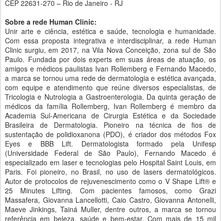
CEP 22631-270 – Rio de Janeiro - RJ
Sobre a rede Human Clinic:
Unir arte e ciência, estética e saúde, tecnologia e humanidade.
Com essa proposta integrativa e interdisciplinar, a rede Human
Clinic surgiu, em 2017, na Vila Nova Conceição, zona sul de São
Paulo. Fundada por dois experts em suas áreas de atuação, os
amigos e médicos paulistas Ivan Rollemberg e Fernando Macedo,
a marca se tornou uma rede de dermatologia e estética avançada,
com equipe e atendimento que reúne diversos especialistas, de
Tricologia e Nutrologia a Gastroenterologia. Da quinta geração de
médicos da família Rollemberg, Ivan Rollemberg é membro da
Academia Sul-Americana de Cirurgia Estética e da Sociedade
Brasileira de Dermatologia. Pioneiro na técnica de fios de
sustentação de polidioxanona (PDO), é criador dos métodos Fox
Eyes e BBB Lift. Dermatologista formado pela Unifesp
(Universidade Federal de São Paulo), Fernando Macedo é
especializado em laser e tecnologias pelo Hospital Saint Louis, em
Paris. Foi pioneiro, no Brasil, no uso de lasers dermatológicos.
Autor de protocolos de rejuvenescimento como o V Shape Lift® e
25 Minutes Lifting. Com pacientes famosos, como Grazi
Massafera, Giovanna Lancellotti, Caio Castro, Giovanna Antonelli,
Maeve Jinkings, Tainá Muller, dentre outros, a marca se tornou
referência em beleza, saúde e bem-estar. Com mais de 15 mil