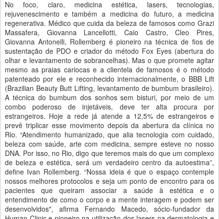
No foco, claro, medicina estética, lasers, tecnologias,
rejuvenescimento e também a medicina do futuro, a medicina
regenerativa. Médico que cuida da beleza de famosos como Grazi
Massafera, Giovanna Lancellotti, Caio Castro, Cleo Pires,
Giovanna Antonelli, Rollemberg é pioneiro na técnica de fios de
sustentação de PDO e criador do método Fox Eyes (abertura do
olhar e levantamento de sobrancelhas). Mas o que promete agitar
mesmo as praias cariocas e a clientela de famosos é o método
patenteado por ele e reconhecido internacionalmente, o BBB Lift
(Brazilian Beauty Butt Lifting, levantamento de bumbum brasileiro).
A técnica do bumbum dos sonhos sem bisturi, por meio de um
combo poderoso de injetáveis, deve ter alta procura por
estrangeiros. Hoje a rede já atende a 12,5% de estrangeiros e
prevê triplicar esse movimento depois da abertura da clínica no
Rio. “Atendimento humanizado, que alia tecnologia com cuidado,
beleza com saúde, arte com medicina, sempre esteve no nosso
DNA. Por isso, no Rio, digo que teremos mais do que um complexo
de beleza e estética, será um verdadeiro centro da autoestima”,
define Ivan Rollemberg. “Nossa ideia é que o espaço contemple
nossos melhores protocolos e seja um ponto de encontro para os
pacientes que queiram associar a saúde à estética e o
entendimento de como o corpo e a mente interagem e podem ser
desenvolvidos", afirma Fernando Macedo, sócio-fundador da
Human Clinic e pioneiro na utilização dos lasers na dermatologia e