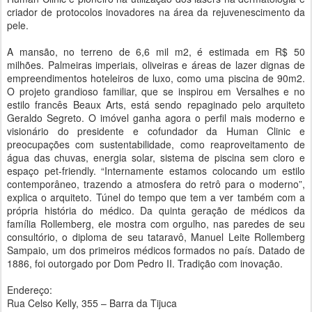
criador de protocolos inovadores na área da rejuvenescimento da
pele.
A mansão, no terreno de 6,6 mil m2, é estimada em R$ 50
milhões. Palmeiras imperiais, oliveiras e áreas de lazer dignas de
empreendimentos hoteleiros de luxo, como uma piscina de 90m2.
O projeto grandioso familiar, que se inspirou em Versalhes e no
estilo francês Beaux Arts, está sendo repaginado pelo arquiteto
Geraldo Segreto. O imóvel ganha agora o perfil mais moderno e
visionário do presidente e cofundador da Human Clinic e
preocupações com sustentabilidade, como reaproveitamento de
água das chuvas, energia solar, sistema de piscina sem cloro e
espaço pet-friendly. “Internamente estamos colocando um estilo
contemporâneo, trazendo a atmosfera do retrô para o moderno”,
explica o arquiteto. Túnel do tempo que tem a ver também com a
própria história do médico. Da quinta geração de médicos da
família Rollemberg, ele mostra com orgulho, nas paredes de seu
consultório, o diploma de seu tataravô, Manuel Leite Rollemberg
Sampaio, um dos primeiros médicos formados no país. Datado de
1886, foi outorgado por Dom Pedro II. Tradição com inovação.
Endereço:
Rua Celso Kelly, 355 – Barra da Tijuca