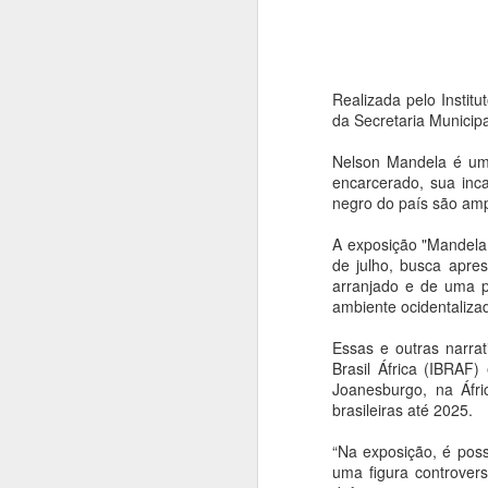
Realizada pelo Instit
da Secretaria Municip
Nelson Mandela é um
encarcerado, sua inca
negro do país são am
A exposição "Mandela,
de julho, busca apre
arranjado e de uma p
ambiente ocidentalizad
Essas e outras narrat
Brasil África (IBRAF
Joanesburgo, na Áfri
brasileiras até 2025.
Balé da Cidade de
AUG
“Na exposição, é pos
4
São Paulo reencena
uma figura controver
Réquiem SP,