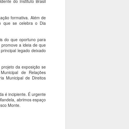
ente do Instituto Brasil
Mauricio de Sousa é
prorrogada em São
mação formativa. Além de
Paulo
em que se celebra o Dia
Ana Bittar
Após a grande adesão do público,
is do que oportuno para
as esculturas permanecem em
e promove a ideia de que
exibição até 24 de agosto; a Caça
principal legado deixado
às Estátuas já foi encerrada
A iniciativa que transformou São
 projeto da exposição se
Paulo em uma grande galeria a
 Municipal de Relações
céu aberto em homenagem aos
a Municipal de Direitos
90 anos de Mauricio de Sousa foi
estendida até o dia 24 de agosto.
da é incipiente. É urgente
 Mandela, abrimos espaço
osco Monte.