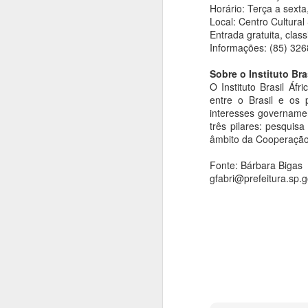
Espetáculos.
A 
Horário: Terça a sext
on
Local: Centro Cultural
e 
Entrada gratuita, classi
Informações: (85) 326
"O
Sobre o Instituto Bra
É 
O Instituto Brasil Á
A
entre o Brasil e os 
V
interesses governamen
An
três pilares: pesquis
J
âmbito da Cooperação 
A
ar
Fonte: Bárbara Bigas
A
gfabri@prefeitura.sp.g
f
m
ci
A
An