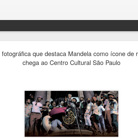
Festival H
AUG
 fotográfica que destaca Mandela como ícone de r
4
transform
chega ao Centro Cultural São Paulo
de debates
memória e 
Ana Bittar
Entre 5 e 23 de agosto, mu
Campinas recebem uma prog
Campinas recebe, entre 5 e
Hercule Florence de Fotogr
grande circuito de arte, cu