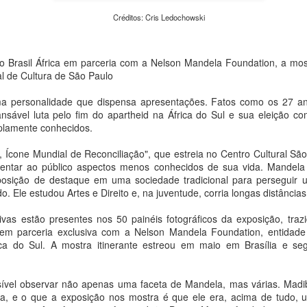
urgentes da atualidade: a c
em Transformação – Da Expe
Créditos: Cris Ledochowski
evento reúne exposições, o
caminhadas fotográficas e
universidades, praças e esp
uto Brasil África em parceria com a Nelson Mandela Foundation, a mos
pesquisadores e o público d
al de Cultura de São Paulo
e meio ambiente.
a personalidade que dispensa apresentações. Fatos como os 27 
nsável luta pelo fim do apartheid na África do Sul e sua eleição co
plamente conhecidos.
 Ícone Mundial de Reconciliação", que estreia no Centro Cultural Sã
sentar ao público aspectos menos conhecidos de sua vida. Mandel
osição de destaque em uma sociedade tradicional para perseguir u
o. Ele estudou Artes e Direito e, na juventude, corria longas distâncias
ivas estão presentes nos 50 painéis fotográficos da exposição, trazi
) em parceria exclusiva com a Nelson Mandela Foundation, entidad
ca do Sul. A mostra itinerante estreou em maio em Brasília e seg
Peça Única, da House
Concertos de agosto:
AUG
AUG
sível observar não apenas uma faceta de Mandela, mas várias. Madi
4
4
of Hands Up (MS),
OCAM-ECA/USP
sa, e o que a exposição nos mostra é que ele era, acima de tudo,
chega ao Sesc 24 de
realiza apresentações