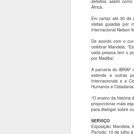
defeitos, assim como 
coreografia de
África.
Alejandro Ahmed,
Em cartaz até 30 de a
sucesso em 2025
visitas guiadas por
Ana Bittar
Internacional Nelson 
A
Utilizando de uma rigorosa obra
De acordo com o cura
de Ligeti, a coreografia investiga
celebrar Mandela. “Es
de maneira provocativa as
An
cada pessoa tem o pod
possibilidades de articulação entre
por Madiba”.
corpos, contextos e
E
manifestações culturais,
s
A parceria do IBRAF c
destacando as dinâmicas e a
br
estende a outras pa
singularidade de uma cidade
Internacionais e a C
como São Paulo. As
A
Humanos e Cidadania
apresentações acontecem nos
M
n
“O ensino da história 
dias 15, 16, 18, 19, 21 e 22 de
h
proporcionar mais esp
A
agosto.
p
para dialogar sobre o
O Balé da Cidade de São Paulo
SERVIÇO
apresenta nova montagem de
An
Exposição: Mandela, Í
Réquiem SP, na Sala de
Período: 10 de julho a