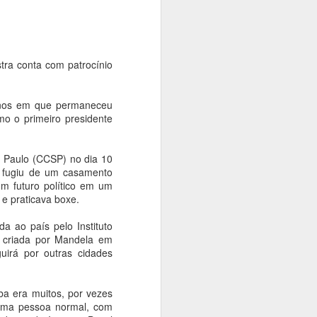
rise climática. Com o tema "Territórios
dição Langsdorff à Crise Climática", o
ficinas, debates, performances,
 intervenções urbanas em museus,
aços culturais, aproximando artistas,
tra conta com patrocínio
e discussões sobre memória, território
anos em que permaneceu
mo o primeiro presidente
o Paulo (CCSP) no dia 10
a fugiu de um casamento
m futuro político em um
 e praticava boxe.
da ao país pelo Instituto
e criada por Mandela em
uirá por outras cidades
Exposição das
AUG
ba era muitos, por vezes
4
esculturas em
 uma pessoa normal, com
homenagem a