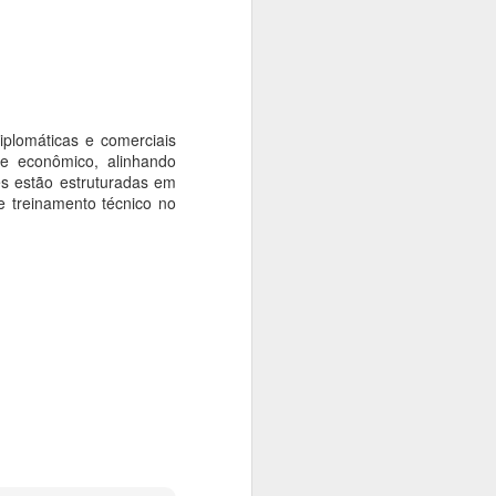
iplomáticas e comerciais
 e econômico, alinhando
des estão estruturadas em
e treinamento técnico no