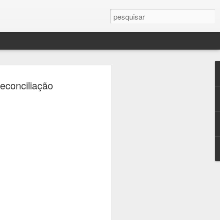
ercule Florence
econciliação
a Campinas em palco
 sobre fotografia,
crise climática
seus, universidades e praças de
ramação gratuita dedicada à fotografia
 23 de agosto, a 16ª edição do Festival
afia, que transforma a cidade em um
ltura e reflexão sobre um dos temas mais