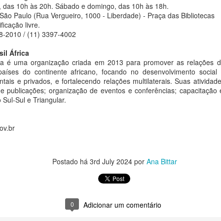
escultora leva à feira a instalação Manada, da série Rebanho, com
a, das 10h às 20h. Sábado e domingo, das 10h às 18h.
ze esculturas que tensionam a dialética entre coletivo, pertencimento
 São Paulo (Rua Vergueiro, 1000 - Liberdade) - Praça das Bibliotecas
singularidade
ficação livre.
8-2010 / (11) 3397-4002
 reuso não é só material: é filosófico. É a recusa da obsolescência.
sil África
a recusa de aceitar que o que foi ferido deve ser descartado."
frica é uma organização criada em 2013 para promover as relações d
Cascão vira Homem-Aranha em parceria entre MSP
UG
países do continente africano, focando no desenvolvimento social
3
Estúdios e Sony Pictures
ivi Rosa
tais e privados, e fortalecendo relações multilaterais. Suas ativida
a Bittar
a e publicações; organização de eventos e conferências; capacitação 
anaina Torres Galeria apresenta sua mais nova representação: a
Sul-Sul e Triangular.
ção especial celebra a estreia de "Homem-Aranha: Um Novo Dia"
tista visual Vivi Rosa (Cascavel/PR, 1981).
o ser picado por uma aranha, Cascão vira herói por um dia. Essa cena
ov.br
az parte de uma ação da MSP Estúdios com a Sony Pictures para
arcar a estreia de Homem-Aranha: Um Novo Dia, que chegou aos
nemas brasileiros nesta última quarta-feira, 29 de julho.
Postado há
3rd July 2024
por
Ana Bittar
José Emílio Fehr Pereira Lopes: um brasileiro na
UG
3
fronteira da pesquisa da vacina personalizada contra
o câncer
0
Adicionar um comentário
a Bittar