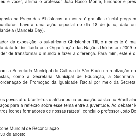
eu e você”, afirma o professor João Bosco Monte, fundador e presid
Maio pela
diversas com a Escola
programação do Palco
de Ópera da ECA/USP
gosto na Praça das Bibliotecas, a mostra é gratuita e inclui progra
Giratório
e homenagem a Olivier
 monitores, haverá uma ação especial no dia 18 de julho, data 
Toni
Ana Bittar
Mandela (Mandela Day).
Ana Bittar
Turnê do Prêmio BTG Pactual da Música Brasileira
UG
Com nove artistas em cena,
dor da exposição, o sul-africano Christopher Till, o momento é ma
4
chega a Brasília com homenagem a Cazuza
espetáculo combina criação
Temporada Música que Abraça o
ta data foi instituída pela Organização das Nações Unidas em 2009 
coletiva e improvisação em
a Bittar
Mundo terá duas apresentações
er de transformar o mundo e fazer a diferença. Para mim, este é o 
performance marcada pela
da ópera Dido e Eneas, de Henry
experimentação e pela afirmação
spetáculo reúne Luedji Luna, Joyce Alane, Larissa Luz e uma atração
Purcell, nos dias 8 e 22 de
de existências LGBTQIAPN+
urpresa em celebração à obra de um dos maiores nomes da música
agosto, e dois especiais em
om a Secretaria Municipal de Cultura de São Paulo na realização do
asileira
celebração a obra do maestro
stas, como a Secretaria Municipal de Educação, a Secretaria
O Sesc 24 de Maio recebe, nos
fundador da OCAM, Olivier Toni,
oordenação de Promoção da Igualdade Racial por meio da Secretari
dias 19 e 20 de agosto, às 20h, o
pós sua estreia em Porto Alegre, a Turnê do Prêmio BTG Pactual da
nos dias 14 e 16 de agosto
.
espetáculo Peça Única, da House
úsica Brasileira desembarca em Brasília no próximo dia 5 de agosto,
of Hands Up (MS). Inspirada na
o Ulysses Centro de Convenções, levando ao público uma
Em agosto, a Orquestra de
dos povos afro-brasileiros e africanos na educação básica no Brasil ain
cultura ballroom, na técnica de
omenagem à obra de Cazuza, grande homenageado da 33ª edição da
Câmara da ECA/ USP
aços para a reflexão sobre esse tema entre a juventude. Ao debater
Janaina Torres Galeria anuncia representação de Vivi
UG
dança vogue e na moda como
remiação.
utros ícones formadores de nossas raízes”, conclui o professor João B
3
Rosa, finalista do LOEWE FOUNDATION Craft Prize
linguagem artística, a montagem
se apresentará em dois
2026, e leva projeto solo da artista à SP-Arte Rotas
investiga os limites da beleza, da
programas distintos, totalizando
imagem e das formas de
quatro sessões no período, como
a Bittar
cone Mundial de Reconciliação
organização coletiva.
parte da temporada 2026.
 30 de agosto