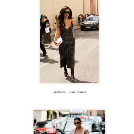
 grupo sul-coreano de K-pop YOUNITE lança nesta sexta-feira, 7 de
osto, o single digital “Acorda Pedrinho”, uma releitura do sucesso da
nda brasileira Jovem Dionísio.
Thiago de Moraes recebeu a medalha
UG
7
Constitucionalista e diversas honrarias em sua
trajetória intelectual e profissional
a Bittar
 sua trajetória profissional e pública, Thiago de Moraes recebeu
iversas honrarias concedidas em reconhecimento à sua participação
tegral nas atividades relacionadas ao Movimento Constitucionalista de
932.
Créditos: Lucas Vianna
Ceian Muniz lança três novas faixas do projeto "Na
UG
7
Chácara" e embala turnê pelo Norte e Centro-Oeste
neste fim de semana
a Bittar
É Melhor o Fim", "Não Tem Volta" e "Põe Zezé e Luciano" chegam às
ataformas nesta sexta-feira (07)