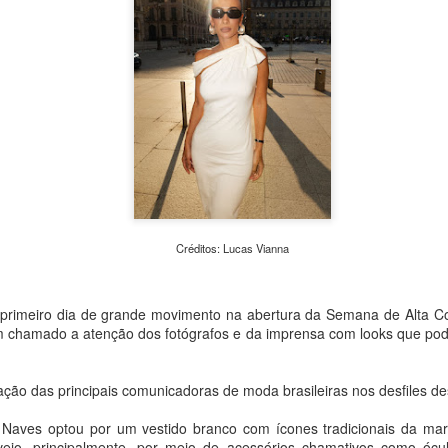
de Cultura e Economia Cria
monitorados nos cemitério
iniciativa busca aproximar a
arquitetura e da memória 
cidade.
Créditos: Lucas Vianna
u primeiro dia de grande movimento na abertura da Semana de Alta 
tem chamado a atenção dos fotógrafos e da imprensa com looks que po
MAM São Paulo
Clube do Livro e bate-
AUG
AUG
7
7
anuncia nova edição
papo com Eliane
pação das principais comunicadoras de moda brasileiras nos desfiles de
do Clube de
Marques aproximam
ia Naves optou por um vestido branco com ícones tradicionais da ma
Colecionadores com
leitores de Louças de
eio, principalmente, por meio de acessórios chamativos como ócul