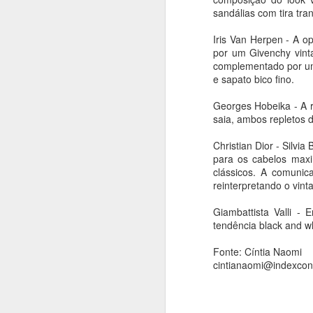
homenagem ao Mês
sandálias com tira tr
da Capoeira
Ana Bittar
Iris Van Herpen - A 
por um Givenchy vinta
A
Confira agenda de atrações que
complementado por um 
vão até fim de agosto
e sapato bico fino.
An
Para comemorar o “Mês da
Georges Hobeika - A r
Capoeira”, as Casas de Cultura
C
saia, ambos repletos 
Municipais recebem a partir desta
a
quinta-feira (6), rodas, oficinas e
en
Christian Dior - Silvia
performances. A programação
para os cabelos maxi
gratuita, que segue até o dia 31, é
De
clássicos. A comunic
oferecida pela Prefeitura de São
n
reinterpretando o vint
Paulo, por meio da Secretaria
ar
Municipal de Cultura e Economia
Giambattista Valli - 
A
Criativa da Prefeitura de São
tendência black and w
Paulo.
An
Fonte: Cíntia Naomi
cintianaomi@indexcon
L
an
s