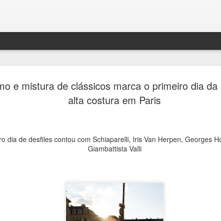
Jornada do
AUG
mo e mistura de clássicos marca o primeiro dia d
7
passeios g
alta costura em Paris
cemitérios
Quarta Pa
o dia de desfiles contou com Schiaparelli, Iris Van Herpen, Georges Ho
Ana Bittar
Giambattista Valli
Inscrições são gratuitas re
feira (7)
Como parte da programação 
Consolare, concessionária 
cemitérios de São Paulo, e