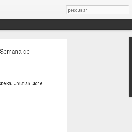
 Patrimônio terá
a Semana de
ratuitos pelos
 da Consolação e
rada
beika, Christian Dior e
alizadas pelo Sympla a partir de sexta-
oficial da Jornada do Patrimônio, a
responsável pela administração de seis
m parceria com a Secretaria Municipal