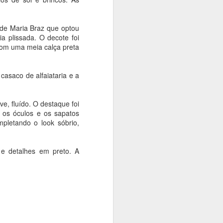
polonês Andrzej Wajda
Ana Bittar
 de Maria Braz que optou
O grande intérprete da alma
a plissada. O decote foi
polonesa e um dos realizadores
com uma meia calça preta
mais influentes da história da
sétima arte será celebrado em
São Paulo. Entre os dias 14 e 16
asaco de alfaiataria e a
de agosto, a Cinemateca
Brasileira recebe a mostra Andrzej
Wajda: O Romântico, uma
ve, fluído. O destaque foi
parceria com a Embaixada da
 os óculos e os sapatos
Polônia, o Consulado Geral da
pletando o look sóbrio,
Polônia e a distribuidora polonesa
Manãna.
e e detalhes em preto. A