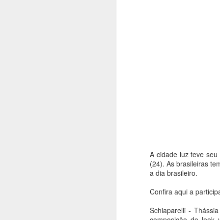
A cidade luz teve se
(24). As brasileiras 
a dia brasileiro.
Casas de Cultura
AUG
7
Municipais recebem
Confira aqui a partici
programação especial
Schiaparelli - Tháss
e gratuita em
composição do look v