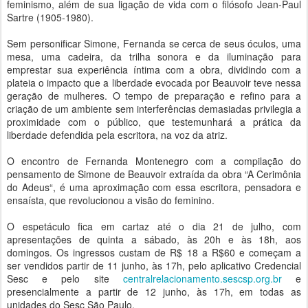
feminismo, além de sua ligação de vida com o filósofo Jean-Paul
Sartre (1905-1980).
Sem personificar Simone, Fernanda se cerca de seus óculos, uma
mesa, uma cadeira, da trilha sonora e da iluminação para
emprestar sua experiência íntima com a obra, dividindo com a
plateia o impacto que a liberdade evocada por Beauvoir teve nessa
geração de mulheres. O tempo de preparação e refino para a
criação de um ambiente sem interferências demasiadas privilegia a
proximidade com o público, que testemunhará a prática da
liberdade defendida pela escritora, na voz da atriz.
O encontro de Fernanda Montenegro com a compilação do
pensamento de Simone de Beauvoir extraída da obra “A Cerimônia
do Adeus“, é uma aproximação com essa escritora, pensadora e
ensaísta, que revolucionou a visão do feminino.
O espetáculo fica em cartaz até o dia 21 de julho, com
apresentações de quinta a sábado, às 20h e às 18h, aos
domingos. Os ingressos custam de R$ 18 a R$60 e começam a
ser vendidos partir de 11 junho, às 17h, pelo aplicativo Credencial
Sesc e pelo site
centralrelacionamento.sescsp.org.br
e
presencialmente a partir de 12 junho, às 17h, em todas as
unidades do Sesc São Paulo.