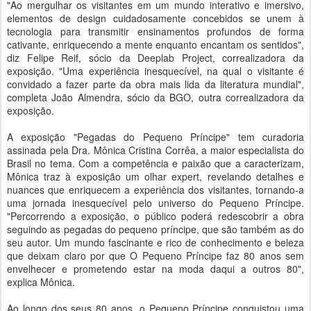
"Ao mergulhar os visitantes em um mundo interativo e imersivo,
elementos de design cuidadosamente concebidos se unem à
tecnologia para transmitir ensinamentos profundos de forma
cativante, enriquecendo a mente enquanto encantam os sentidos",
diz Felipe Reif, sócio da Deeplab Project, correalizadora da
exposição. "Uma experiência inesquecível, na qual o visitante é
convidado a fazer parte da obra mais lida da literatura mundial",
completa João Almendra, sócio da BGO, outra correalizadora da
exposição.
A exposição "Pegadas do Pequeno Príncipe" tem curadoria
assinada pela Dra. Mônica Cristina Corrêa, a maior especialista do
Brasil no tema. Com a competência e paixão que a caracterizam,
Mônica traz à exposição um olhar expert, revelando detalhes e
nuances que enriquecem a experiência dos visitantes, tornando-a
uma jornada inesquecível pelo universo do Pequeno Príncipe.
"Percorrendo a exposição, o público poderá redescobrir a obra
seguindo as pegadas do pequeno príncipe, que são também as do
seu autor. Um mundo fascinante e rico de conhecimento e beleza
que deixam claro por que O Pequeno Príncipe faz 80 anos sem
envelhecer e prometendo estar na moda daqui a outros 80",
explica Mônica.
Ao longo dos seus 80 anos, o Pequeno Príncipe conquistou uma