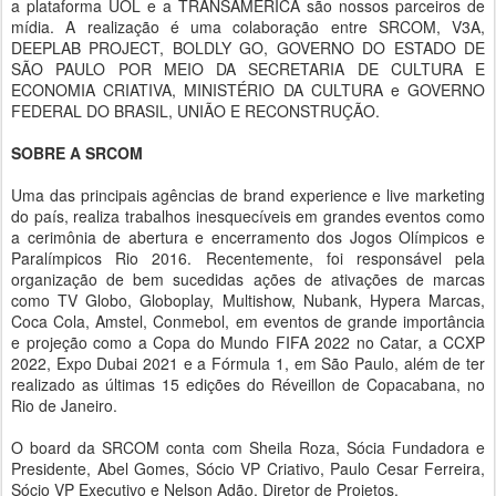
a plataforma UOL e a TRANSAMÉRICA são nossos parceiros de
mídia. A realização é uma colaboração entre SRCOM, V3A,
DEEPLAB PROJECT, BOLDLY GO, GOVERNO DO ESTADO DE
SÃO PAULO POR MEIO DA SECRETARIA DE CULTURA E
ECONOMIA CRIATIVA, MINISTÉRIO DA CULTURA e GOVERNO
FEDERAL DO BRASIL, UNIÃO E RECONSTRUÇÃO.
SOBRE A SRCOM
Uma das principais agências de brand experience e live marketing
do país, realiza trabalhos inesquecíveis em grandes eventos como
a cerimônia de abertura e encerramento dos Jogos Olímpicos e
Paralímpicos Rio 2016. Recentemente, foi responsável pela
organização de bem sucedidas ações de ativações de marcas
como TV Globo, Globoplay, Multishow, Nubank, Hypera Marcas,
Coca Cola, Amstel, Conmebol, em eventos de grande importância
e projeção como a Copa do Mundo FIFA 2022 no Catar, a CCXP
2022, Expo Dubai 2021 e a Fórmula 1, em São Paulo, além de ter
realizado as últimas 15 edições do Réveillon de Copacabana, no
Rio de Janeiro.
O board da SRCOM conta com Sheila Roza, Sócia Fundadora e
Presidente, Abel Gomes, Sócio VP Criativo, Paulo Cesar Ferreira,
Sócio VP Executivo e Nelson Adão, Diretor de Projetos.