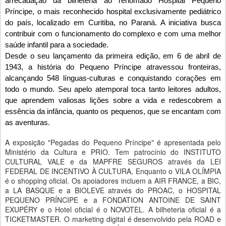
arrecadação da bilheteria ao renomado Hospital Pequeno
Príncipe, o mais reconhecido hospital exclusivamente pediátrico
do país, localizado em Curitiba, no Paraná. A iniciativa busca
contribuir com o funcionamento do complexo e com uma melhor
saúde infantil para a sociedade.
Desde o seu lançamento da primeira edição, em 6 de abril de
1943, a história do Pequeno Príncipe atravessou fronteiras,
alcançando 548 línguas-culturas e conquistando corações em
todo o mundo. Seu apelo atemporal toca tanto leitores adultos,
que aprendem valiosas lições sobre a vida e redescobrem a
essência da infância, quanto os pequenos, que se encantam com
as aventuras.
A exposição "Pegadas do Pequeno Príncipe" é apresentada pelo
Ministério da Cultura e PRIO. Tem patrocínio do INSTITUTO
CULTURAL VALE e da MAPFRE SEGUROS através da LEI
FEDERAL DE INCENTIVO À CULTURA, Enquanto o VILA OLÍMPIA
é o shopping oficial. Os apoiadores incluem a AIR FRANCE, a BIC,
a LA BASQUE e a BIOLEVE através do PROAC, o HOSPITAL
PEQUENO PRÍNCIPE e a FONDATION ANTOINE DE SAINT
EXUPÉRY e o Hotel oficial é o NOVOTEL. A bilheteria oficial é a
TICKETMASTER. O marketing digital é desenvolvido pela ROAD e