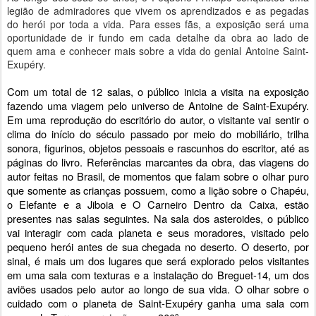
legião de admiradores que vivem os aprendizados e as pegadas
do herói por toda a vida. Para esses fãs, a exposição será uma
oportunidade de ir fundo em cada detalhe da obra ao lado de
quem ama e conhecer mais sobre a vida do genial Antoine Saint-
Exupéry.
Com um total de 12 salas, o público inicia a visita na exposição
fazendo uma viagem pelo universo de Antoine de Saint-Exupéry.
Em uma reprodução do escritório do autor, o visitante vai sentir o
clima do início do século passado por meio do mobiliário, trilha
sonora, figurinos, objetos pessoais e rascunhos do escritor, até as
páginas do livro. Referências marcantes da obra, das viagens do
autor feitas no Brasil, de momentos que falam sobre o olhar puro
que somente as crianças possuem, como a lição sobre o Chapéu,
o Elefante e a Jiboia e O Carneiro Dentro da Caixa, estão
presentes nas salas seguintes. Na sala dos asteroides, o público
vai interagir com cada planeta e seus moradores, visitado pelo
pequeno herói antes de sua chegada no deserto. O deserto, por
sinal, é mais um dos lugares que será explorado pelos visitantes
em uma sala com texturas e a instalação do Breguet-14, um dos
aviões usados pelo autor ao longo de sua vida. O olhar sobre o
cuidado com o planeta de Saint-Exupéry ganha uma sala com