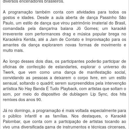
diversos encenadores brasileiros.
‍
A programação também conta com atividades para todos os
gostos e idades. Desde a aula aberta de dança Passinho São
Paulo, um estilo de dança que virou patrimônio imaterial do Brasil,
comandada pela dançarina baiana Jô Gomes; um karaokê
irreverente com performances drag e música popular brega no
Karaokêra Kerida, até a Jam de Contato e Improvisação para os
amantes da dança explorarem novas formas de movimento e
muito mais.
‍
Ao longo desses dois dias, os participantes poderão participar de
oficinas de confecção de estandartes, explorar o universo do
Twerk, que vem como uma dança de manifestação social,
convidando as pessoas a deixarem o corpo livre, em um estilo
sensual, soltando o quadril; serem surpreendidos pela intervenção
artística No Hay Banda É Tudo Playback, com artistas que soltam o
som, por meio do dispositivo de dublagem Lip Sync, dos hits
remixes dos anos 90.
‍
Já no domingo, a programação é mais voltada especialmente para
o público infantil e as famílias. Nos destaques, o Karaokê
Palombar, que conta com a participação de artistas tocando ao
vivo uma diversificada gama de instrumentos e técnicas circenses,