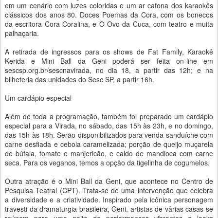
em um cenário com luzes coloridas e um ar cafona dos karaokês
clássicos dos anos 80. Doces Poemas da Cora, com os bonecos
da escritora Cora Coralina, e O Ovo da Cuca, com teatro e muita
palhaçaria.
‍
A retirada de ingressos para os shows de Fat Family, Karaokê
Kerida e Mini Ball da Geni poderá ser feita on-line em
sescsp.org.br/sescnavirada, no dia 18, a partir das 12h; e na
bilheteria das unidades do Sesc SP, a partir 16h.
‍
Um cardápio especial
Além de toda a programação, também foi preparado um cardápio
especial para a Virada, no sábado, das 15h às 23h, e no domingo,
das 15h às 18h. Serão disponibilizados para venda sanduíche com
carne desfiada e cebola caramelizada; porção de queijo muçarela
de búfala, tomate e manjericão, e caldo de mandioca com carne
seca. Para os veganos, temos a opção da tigelinha de cogumelos.
Outra atração é o Mini Ball da Geni, que acontece no Centro de
Pesquisa Teatral (CPT). Trata-se de uma intervenção que celebra
a diversidade e a criatividade. Inspirado pela icônica personagem
travesti da dramaturgia brasileira, Geni, artistas de várias casas se