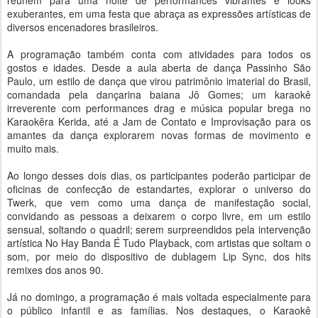
reúnem para uma noite de performances vibrantes e looks
exuberantes, em uma festa que abraça as expressões artísticas de
diversos encenadores brasileiros.
‍
A programação também conta com atividades para todos os
gostos e idades. Desde a aula aberta de dança Passinho São
Paulo, um estilo de dança que virou patrimônio imaterial do Brasil,
comandada pela dançarina baiana Jô Gomes; um karaokê
irreverente com performances drag e música popular brega no
Karaokêra Kerida, até a Jam de Contato e Improvisação para os
amantes da dança explorarem novas formas de movimento e
muito mais.
‍
Ao longo desses dois dias, os participantes poderão participar de
oficinas de confecção de estandartes, explorar o universo do
Twerk, que vem como uma dança de manifestação social,
convidando as pessoas a deixarem o corpo livre, em um estilo
sensual, soltando o quadril; serem surpreendidos pela intervenção
artística No Hay Banda É Tudo Playback, com artistas que soltam o
som, por meio do dispositivo de dublagem Lip Sync, dos hits
remixes dos anos 90.
‍
Já no domingo, a programação é mais voltada especialmente para
o público infantil e as famílias. Nos destaques, o Karaokê