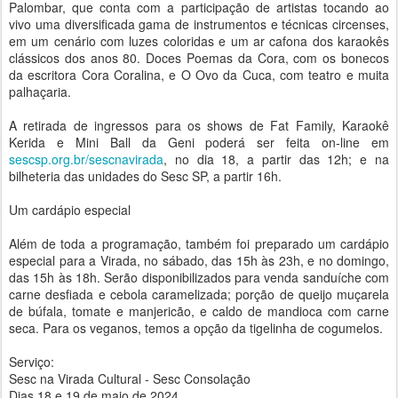
Palombar, que conta com a participação de artistas tocando ao
vivo uma diversificada gama de instrumentos e técnicas circenses,
em um cenário com luzes coloridas e um ar cafona dos karaokês
clássicos dos anos 80. Doces Poemas da Cora, com os bonecos
da escritora Cora Coralina, e O Ovo da Cuca, com teatro e muita
palhaçaria.
‍
A retirada de ingressos para os shows de Fat Family, Karaokê
Kerida e Mini Ball da Geni poderá ser feita on-line em
sescsp.org.br/sescnavirada
, no dia 18, a partir das 12h; e na
bilheteria das unidades do Sesc SP, a partir 16h.
‍
Um cardápio especial
Além de toda a programação, também foi preparado um cardápio
especial para a Virada, no sábado, das 15h às 23h, e no domingo,
das 15h às 18h. Serão disponibilizados para venda sanduíche com
carne desfiada e cebola caramelizada; porção de queijo muçarela
de búfala, tomate e manjericão, e caldo de mandioca com carne
seca. Para os veganos, temos a opção da tigelinha de cogumelos.
Serviço:
Sesc na Virada Cultural - Sesc Consolação
Dias 18 e 19 de maio de 2024.