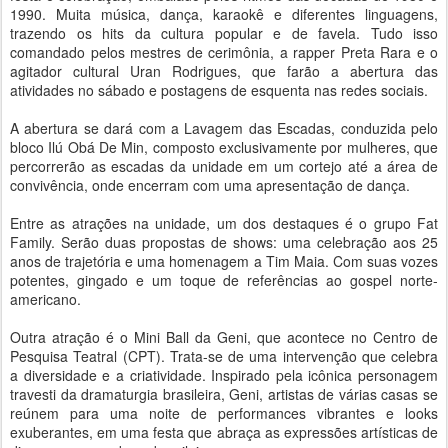
1990. Muita música, dança, karaokê e diferentes linguagens,
trazendo os hits da cultura popular e de favela. Tudo isso
comandado pelos mestres de cerimônia, a rapper Preta Rara e o
agitador cultural Uran Rodrigues, que farão a abertura das
atividades no sábado e postagens de esquenta nas redes sociais.
A abertura se dará com a Lavagem das Escadas, conduzida pelo
bloco Ilú Obá De Min, composto exclusivamente por mulheres, que
percorrerão as escadas da unidade em um cortejo até a área de
convivência, onde encerram com uma apresentação de dança.
Entre as atrações na unidade, um dos destaques é o grupo Fat
Family. Serão duas propostas de shows: uma celebração aos 25
anos de trajetória e uma homenagem a Tim Maia. Com suas vozes
potentes, gingado e um toque de referências ao gospel norte-
americano.
Outra atração é o Mini Ball da Geni, que acontece no Centro de
Pesquisa Teatral (CPT). Trata-se de uma intervenção que celebra
a diversidade e a criatividade. Inspirado pela icônica personagem
travesti da dramaturgia brasileira, Geni, artistas de várias casas se
reúnem para uma noite de performances vibrantes e looks
exuberantes, em uma festa que abraça as expressões artísticas de