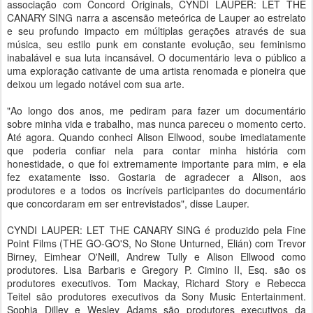
associação com Concord Originals, CYNDI LAUPER: LET THE
CANARY SING narra a ascensão meteórica de Lauper ao estrelato
e seu profundo impacto em múltiplas gerações através de sua
música, seu estilo punk em constante evolução, seu feminismo
inabalável e sua luta incansável. O documentário leva o público a
uma exploração cativante de uma artista renomada e pioneira que
deixou um legado notável com sua arte.
"Ao longo dos anos, me pediram para fazer um documentário
sobre minha vida e trabalho, mas nunca pareceu o momento certo.
Até agora. Quando conheci Alison Ellwood, soube imediatamente
que poderia confiar nela para contar minha história com
honestidade, o que foi extremamente importante para mim, e ela
fez exatamente isso. Gostaria de agradecer a Alison, aos
produtores e a todos os incríveis participantes do documentário
que concordaram em ser entrevistados", disse Lauper.
CYNDI LAUPER: LET THE CANARY SING é produzido pela Fine
Point Films (THE GO-GO'S, No Stone Unturned, Elián) com Trevor
Birney, Eimhear O'Neill, Andrew Tully e Alison Ellwood como
produtores. Lisa Barbaris e Gregory P. Cimino II, Esq. são os
produtores executivos. Tom Mackay, Richard Story e Rebecca
Teitel são produtores executivos da Sony Music Entertainment.
Sophia Dilley e Wesley Adams são produtores executivos da