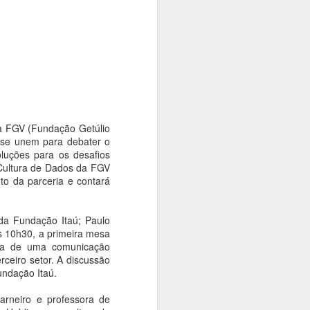
tiva, promoverá uma série de passeios
s da Consolação e Quarta Parada. A
 população da história, da arte, da
presentes nesses importantes espaços da
da FGV (Fundação Getúlio
) se unem para debater o
luções para os desafios
Cultura de Dados da FGV
to da parceria e contará
da Fundação Itaú; Paulo
s 10h30, a primeira mesa
ncia de uma comunicação
Cinemateca Brasileira
AUG
erceiro setor. A discussão
7
recebe mostra em
undação Itaú.
homenagem ao
centenário do mestre
arneiro e professora de