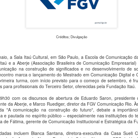
de Cultura e Economia Cria
monitorados nos cemitério
iniciativa busca aproximar a
arquitetura e da memória 
cidade.
Créditos; Divulgação
maio, a Sala Itaú Cultural, em São Paulo, a Escola de Comunicação 
Itaú e a Aberje (Associação Brasileira de Comunicação Empresarial
unicação na construção de significados e no desenvolvimento de so
contro marca o lançamento do Mestrado em Comunicação Digital e 
imeira turma, com início previsto para o começo de setembro, é fru
s para profissionais do Terceiro Setor, oferecidas pela Fundação Itaú.
h30 com os discursos de abertura de Eduardo Saron, presidente 
dente da Aberje, e Marco Ruediger, diretor da FGV Comunicação Rio. À
lada "A comunicação na construção do futuro", debate a importâ
MAM São Paulo
Clube do Livro e bate-
AUG
AUG
da e pautada no espírito público – especialmente nas instituições do t
7
7
anuncia nova edição
papo com Eliane
 de Fátima, gerente de Comunicação Institucional e Estratégica da F
do Clube de
Marques aproximam
Colecionadores com
leitores de Louças de
idadas incluem Bianca Santana, diretora-executiva da Casa Sueli C