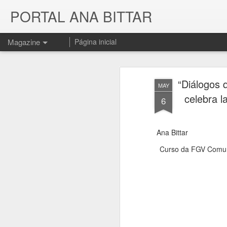
PORTAL ANA BITTAR
Magazine
Página inicial
“Diálogos 
MAY
celebra l
6
Ana Bittar
Curso da FGV Comuni