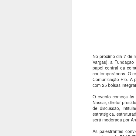
No próximo dia 7 de 
Vargas), a Fundação 
papel central da com
contemporâneos. O en
Comunicação Rio. A pr
com 25 bolsas integrai
O evento começa às 9
Nassar, diretor-presi
de discussão, intitu
Casas de Cultura
AUG
estratégica, estrutura
7
Municipais recebem
será moderada por Ana
programação especial
e gratuita em
As palestrantes conv