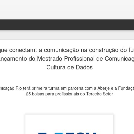
Jornada do
AUG
que conectam: a comunicação na construção do fu
7
passeios g
ançamento do Mestrado Profissional de Comunicaçã
Cultura de Dados
cemitérios
Quarta Pa
cação Rio terá primeira turma em parceria com a Aberje e a Fundação
Ana Bittar
25 bolsas para profissionais do Terceiro Setor
Inscrições são gratuitas re
feira (7)
Como parte da programação 
Consolare, concessionária 
cemitérios de São Paulo, e