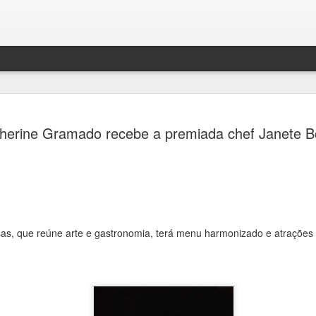
Jornada do
AUG
herine Gramado recebe a premiada chef Janete B
7
passeios g
cemitérios
Quarta Pa
Ana Bittar
as, que reúne arte e gastronomia, terá menu harmonizado e atrações
Inscrições são gratuitas re
feira (7)
Como parte da programação 
Consolare, concessionária 
cemitérios de São Paulo, e