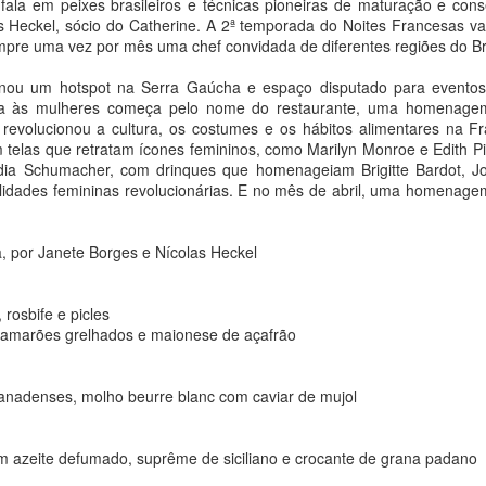
fala em peixes brasileiros e técnicas pioneiras de maturação e cons
s Heckel, sócio do Catherine. A 2ª temporada do Noites Francesas va
 grupo sul-coreano de K-pop YOUNITE lança nesta sexta-feira, 7 de
empre uma vez por mês uma chef convidada de diferentes regiões do Bra
osto, o single digital “Acorda Pedrinho”, uma releitura do sucesso da
nda brasileira Jovem Dionísio.
rnou um hotspot na Serra Gaúcha e espaço disputado para eventos,
Thiago de Moraes recebeu a medalha
UG
cia às mulheres começa pelo nome do restaurante, uma homenagem
7
Constitucionalista e diversas honrarias em sua
e revolucionou a cultura, os costumes e os hábitos alimentares na F
trajetória intelectual e profissional
 telas que retratam ícones femininos, como Marilyn Monroe e Edith Pi
udia Schumacher, com drinques que homenageiam Brigitte Bardot, Jo
a Bittar
alidades femininas revolucionárias. E no mês de abril, uma homenag
 sua trajetória profissional e pública, Thiago de Moraes recebeu
iversas honrarias concedidas em reconhecimento à sua participação
 por Janete Borges e Nícolas Heckel
tegral nas atividades relacionadas ao Movimento Constitucionalista de
932.
 rosbife e picles
 camarões grelhados e maionese de açafrão
Ceian Muniz lança três novas faixas do projeto "Na
UG
7
Chácara" e embala turnê pelo Norte e Centro-Oeste
neste fim de semana
canadenses, molho beurre blanc com caviar de mujol
a Bittar
m azeite defumado, suprême de siciliano e crocante de grana padano
É Melhor o Fim", "Não Tem Volta" e "Põe Zezé e Luciano" chegam às
ataformas nesta sexta-feira (07)