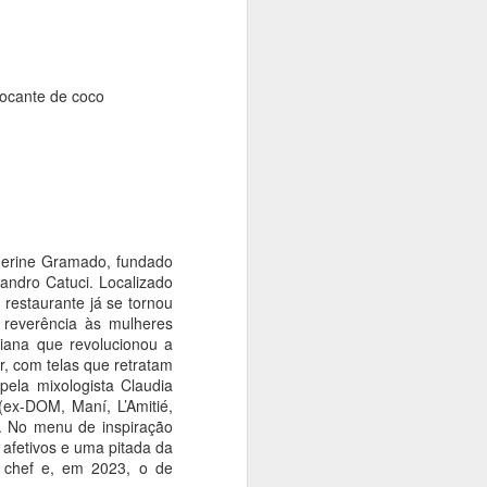
crocante de coco
therine Gramado, fundado
andro Catuci. Localizado
restaurante já se tornou
 reverência às mulheres
iana que revolucionou a
r, com telas que retratam
pela mixologista Claudia
(ex-DOM, Maní, L’Amitié,
). No menu de inspiração
s afetivos e uma pitada da
 chef e, em 2023, o de