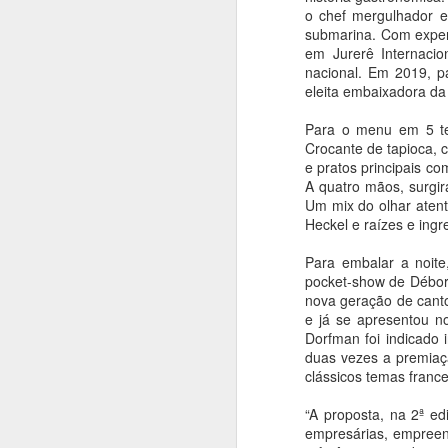
homenagem ao Mês
o chef mergulhador e
da Capoeira
submarina. Com experi
em Jurerê Internaci
Ana Bittar
nacional. Em 2019, pa
A
eleita embaixadora da
Confira agenda de atrações que
vão até fim de agosto
Para o menu em 5 te
An
Crocante de tapioca,
Para comemorar o “Mês da
e pratos principais c
Capoeira”, as Casas de Cultura
C
A quatro mãos, surgi
Municipais recebem a partir desta
a
Um mix do olhar atent
quinta-feira (6), rodas, oficinas e
en
Heckel e raízes e ing
performances. A programação
gratuita, que segue até o dia 31, é
De
Para embalar a noit
oferecida pela Prefeitura de São
n
pocket-show de Débor
Paulo, por meio da Secretaria
ar
nova geração de canto
Municipal de Cultura e Economia
A
e já se apresentou n
Criativa da Prefeitura de São
Dorfman foi indicado 
Paulo.
duas vezes a premiaçã
An
clássicos temas franc
L
“A proposta, na 2ª ed
an
empresárias, empreen
s