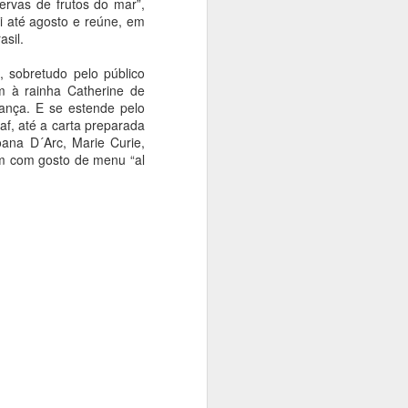
ervas de frutos do mar”,
i até agosto e reúne, em
sil.
 sobretudo pelo público
 à rainha Catherine de
rança. E se estende pelo
af, até a carta preparada
ana D´Arc, Marie Curie,
em com gosto de menu “al