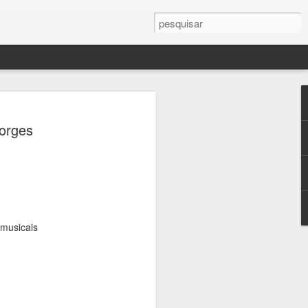
 Patrimônio terá
orges
ratuitos pelos
 da Consolação e
rada
 musicais
alizadas pelo Sympla a partir de sexta-
oficial da Jornada do Patrimônio, a
responsável pela administração de seis
m parceria com a Secretaria Municipal