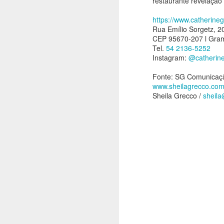
restaurante revelação
c
s
https://www.catherine
a
Rua Emílio Sorgetz, 20
CEP 95670-207 l Gra
di
Tel.
54 2136-5252
A
Instagram:
@catherin
O
S
Fonte: SG Comunicaç
www.sheilagrecco.co
An
Sheila Grecco /
sheil
C
i
a
O
e
c
A
li
i
An
T