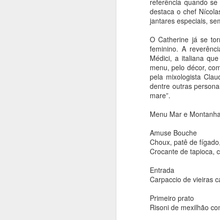
referência quando se 
destaca o chef Nícola
O
jantares especiais, s
ag
ba
O Catherine já se to
A
feminino. A reverên
Médici, a italiana qu
menu, pelo décor, com
pela mixologista Cla
An
dentre outras person
mare”.
Em
d
Menu Mar e Montanha,
in
1
Amuse Bouche
Choux, patê de fígado,
Crocante de tapioca,
A
Entrada
Carpaccio de vieiras 
An
Primeiro prato
Risoni de mexilhão co
"
pl