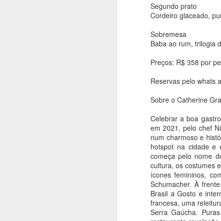
Segundo prato
Cordeiro glaceado, pu
C
ca
Sobremesa
C
Baba ao rum, trilogia 
ap
A
"
Preços: R$ 358 por p
Reservas pelo whats 
An
Sobre o Catherine Gr
E
r
Celebrar a boa gastr
em 2021, pelo chef Ní
Ca
num charmoso e histór
H
hotspot na cidade e 
ci
começa pelo nome do 
da
A
cultura, os costumes 
ícones femininos, co
Schumacher. À frente
An
Brasil a Gosto e inte
francesa, uma releitur
Ut
Serra Gaúcha. Puras
ma