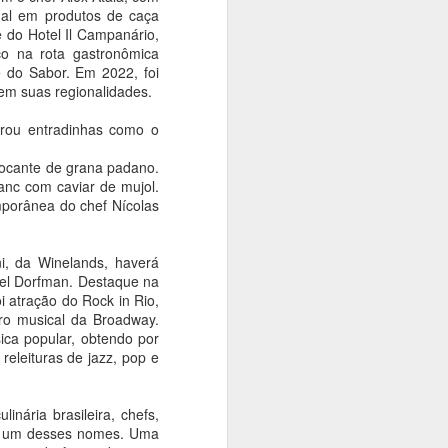
polonês Andrzej Wajda
nal em produtos de caça
Ana Bittar
 do Hotel Il Campanário,
o na rota gastronômica
O grande intérprete da alma
e do Sabor. Em 2022, foi
polonesa e um dos realizadores
 em suas regionalidades.
mais influentes da história da
sétima arte será celebrado em
rou entradinhas como o
São Paulo. Entre os dias 14 e 16
de agosto, a Cinemateca
rocante de grana padano.
Brasileira recebe a mostra Andrzej
anc com caviar de mujol.
Wajda: O Romântico, uma
mporânea do chef Nícolas
parceria com a Embaixada da
Polônia, o Consulado Geral da
Polônia e a distribuidora polonesa
i, da Winelands, haverá
Manãna.
hel Dorfman. Destaque na
i atração do Rock in Rio,
ro musical da Broadway.
ica popular, obtendo por
eleituras de jazz, pop e
inária brasileira, chefs,
 é um desses nomes. Uma