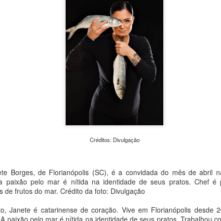
de Cultura e Economia Cria
monitorados nos cemitério
iniciativa busca aproximar a
arquitetura e da memória 
cidade.
Créditos: Divulgação
te Borges, de Florianópolis (SC), é a convidada do mês de abril n
MAM São Paulo
Clube do Livro e bate-
AUG
AUG
 paixão pelo mar é nítida na identidade de seus pratos. Chef é 
7
7
anuncia nova edição
papo com Eliane
 de frutos do mar. Crédito da foto: Divulgação
do Clube de
Marques aproximam
to, Janete é catarinense de coração. Vive em Florianópolis desde 
Colecionadores com
leitores de Louças de
 A paixão pelo mar é nítida na identidade de seus pratos. Trabalhou c