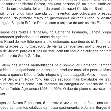
obras de León Ferrari,
Família no Sesc Santo
 pesquisador Narbal Correa, em uma cozinha pé na areia, tradicio
Mayara Ferrão e
André no projeto
ência em hotelaria, foi chef do premiado resort Costão do Santinho e
Rodrigo Cass
Leituras Circulantes
onal, onde criou uma agenda com eventos que colocaram o espaç
rticipou do primeiro reality de gastronomia da rede Globo, o Mestr
Ana Bittar
Ana Bittar
Ed Motta lança “Toc-Toc”, faixa-título de seu primeiro
UG
 região Sul pelo Prêmio Dolmã, com o objetivo de unir os três Estados
7
álbum em português após 13 anos
Lançamento acontece na SP-Arte
Romance vencedor do Prêmio
mpos das Noites Francesas, no Catherine Gramado, Janete prepa
a Bittar
Rotas Brasileiras 2026, entre os
São Paulo de Literatura 2024
 camarões grelhados e maionese de açafrão
dias 26 e 30 de agosto, na ARCA​
orienta as atividades de agosto,
omo Risoni de mexilhão com azeite defumado, suprême de siciliano e c
anção chega às plataformas no dia 7 de agosto como segunda
que articulam leitura
ram criações como Carpaccio de vieiras canadenses, molho beurre bl
mostra do álbum “Toc-Toc”, previsto para setembro, em um encontro
A nova edição do Clube de
compartilhada e encontro com sua
o de Janete para os frutos do mar, com um toque da culinária conte
tre funk, soul e o groove inspirado na obra de James Brown.
Colecionadores do Museu de Arte
autora, mediados por Débora
redientes da Serra Gaúcha.
Moderna de São Paulo apresenta
Garcia
pois de apresentar ao público “Eu Quero Ser Feliz”, Ed Motta lança
obras dos artistas León Ferrari,
e, além dos vinhos harmonizados pelo sommelier Fernando Zambon
o dia 7 de agosto “Toc-Toc”, segundo single do álbum homônimo do
Mayara Ferrão e Rodrigo Cass.
Em agosto, o projeto em rede
a Neto, acompanhada do arranjador, produtor musical e pianista Mic
tista, previsto para setembro.
Selecionadas pelo curador-chefe
Leituras Circulantes, do Sesc São
ras, a gaúcha Débora Neto integra o grupo acappella Voice In, que fo
do museu, Cauê Alves, as obras
Paulo, integra a programação
YOUNITE grava versão própria de “Acorda Pedrinho”
UG
o 54 Below em Nova York, um dos espaços mais badalados de teat
são produzidas em tiragens
Clube do Livro do Sesc Santo
7
em single exclusivo para o Brasil
inúmeras vezes como instrumentista na categoria de pianista de mús
limitadas de 70 exemplares e
André com um bate-papo com a
o no Troféu Açorianos (1996 e 1999). O duo de piano e voz explora r
a Bittar
incorporadas ao acervo do museu.
escritora Eliane Marques. A
eses.
atividade parte da leitura do
ançado nesta sexta-feira (7), o remake do sucesso do Jovem Dionisio
romance Louças de Família,
ição do Noites Francesas, é dar vez e voz a talentos femininos da cul
tecede a turnê do grupo sul-coreano por oito cidades brasileiras em
promovendo um encontro entre
dedoras, talentos criativos da nossa gastronomia, e Janete Borges
etembro
autora e leitores.