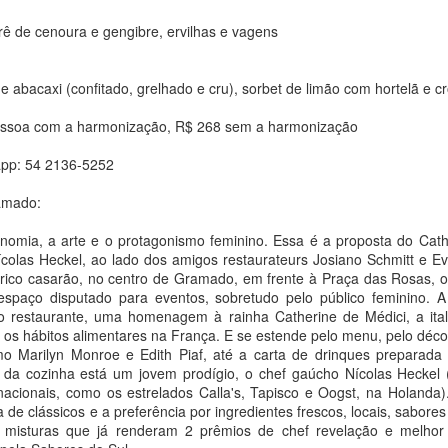
rê de cenoura e gengibre, ervilhas e vagens
eian Muniz segue vivendo uma das fases mais produtivas de sua
rreira. Depois da excelente repercussão da primeira parte do EP "Na
hácara com Ceian Muniz (Acústico)", o "Rei do Brega de Luxo"
de abacaxi (confitado, grelhado e cru), sorbet de limão com hortelã e 
resenta, nesta sexta-feira (07), mais três faixas inéditas do projeto:
Festival Hercule Florence transforma Campinas em
UG
É Melhor o Fim", "Não Tem Volta" e "Põe Zezé e Luciano".
4
palco de debates sobre fotografia, memória e crise
essoa com a harmonização, R$ 268 sem a harmonização
climática
app: 54 2136-5252
a Bittar
amado:
ntre 5 e 23 de agosto, museus, universidades e praças de Campinas
ecebem uma programação gratuita dedicada à fotografia
onomia, a arte e o protagonismo feminino. Essa é a proposta do Ca
colas Heckel, ao lado dos amigos restaurateurs Josiano Schmitt e Ev
mpinas recebe, entre 5 e 23 de agosto, a 16ª edição do Festival
ico casarão, no centro de Gramado, em frente à Praça das Rosas, o 
ercule Florence de Fotografia, que transforma a cidade em um grande
espaço disputado para eventos, sobretudo pelo público feminino. A
rcuito de arte, cultura e reflexão sobre um dos temas mais urgentes
restaurante, uma homenagem à rainha Catherine de Médici, a ital
 atualidade: a crise climática.
Balé da Cidade de São Paulo reencena Réquiem SP,
UG
e os hábitos alimentares na França. E se estende pelo menu, pelo déco
4
coreografia de Alejandro Ahmed, sucesso em 2025
mo Marilyn Monroe e Edith Piaf, até a carta de drinques preparada 
 da cozinha está um jovem prodígio, o chef gaúcho Nícolas Heckel 
a Bittar
rnacionais, como os estrelados Calla's, Tapisco e Oogst, na Holanda
a de clássicos e a preferência por ingredientes frescos, locais, sabore
ilizando de uma rigorosa obra de Ligeti, a coreografia investiga de
 misturas que já renderam 2 prêmios de chef revelação e melhor
neira provocativa as possibilidades de articulação entre corpos,