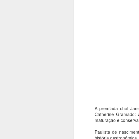
A premiada chef Jane
Casas de Cultura
AUG
Catherine Gramado: a
7
Municipais recebem
maturação e conservas
programação especial
Paulista de nascimen
e gratuita em
história gastronômica.