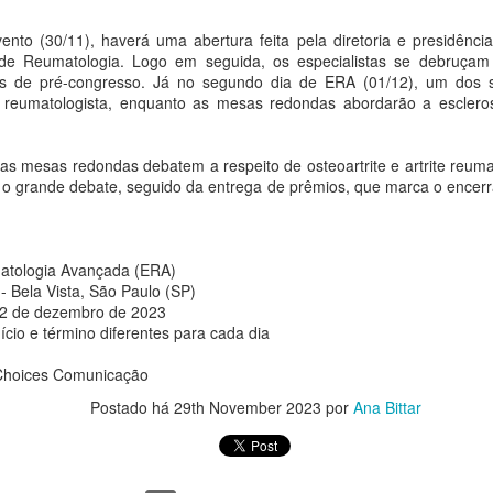
 grupo sul-coreano de K-pop YOUNITE lança nesta sexta-feira, 7 de
vento (30/11), haverá uma abertura feita pela diretoria e presidên
osto, o single digital “Acorda Pedrinho”, uma releitura do sucesso da
 de Reumatologia. Logo em seguida, os especialistas se debruça
nda brasileira Jovem Dionísio.
os de pré-congresso. Já no segundo dia de ERA (01/12), um dos 
Thiago de Moraes recebeu a medalha
UG
o reumatologista, enquanto as mesas redondas abordarão a escleros
7
Constitucionalista e diversas honrarias em sua
trajetória intelectual e profissional
 as mesas redondas debatem a respeito de osteoartrite e artrite reumat
a Bittar
á o grande debate, seguido da entrega de prêmios, que marca o encer
 sua trajetória profissional e pública, Thiago de Moraes recebeu
iversas honrarias concedidas em reconhecimento à sua participação
tegral nas atividades relacionadas ao Movimento Constitucionalista de
atologia Avançada (ERA)
932.
- Bela Vista, São Paulo (SP)
 2 de dezembro de 2023
nício e término diferentes para cada dia
Ceian Muniz lança três novas faixas do projeto "Na
UG
7
 Choices Comunicação
Chácara" e embala turnê pelo Norte e Centro-Oeste
neste fim de semana
Postado há
29th November 2023
por
Ana Bittar
a Bittar
É Melhor o Fim", "Não Tem Volta" e "Põe Zezé e Luciano" chegam às
ataformas nesta sexta-feira (07)