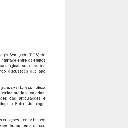
tiva, promoverá uma série de passeios
s da Consolação e Quarta Parada. A
 população da história, da arte, da
presentes nesses importantes espaços da
ologia Avançada (ERA) de
terface entre os efeitos
matológicas será um dos
iando discussões que são
ógicas devido à complexa
âncias pró-inflamatórias,
des das articulações e
Cinemateca Brasileira
ologista Fabio Jennings,
AUG
7
recebe mostra em
homenagem ao
iculações”, contribuindo
centenário do mestre
temente, aumenta o risco