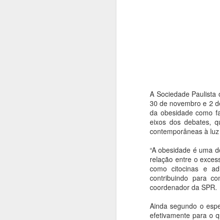
A Sociedade Paulista
30 de novembro e 2 de
da obesidade como fa
eixos dos debates, q
contemporâneas à luz 
“A obesidade é uma do
relação entre o exces
como citocinas e ad
Casas de Cultura
AUG
contribuindo para co
7
coordenador da SPR.
Municipais recebem
programação especial
Ainda segundo o espe
e gratuita em
efetivamente para o 