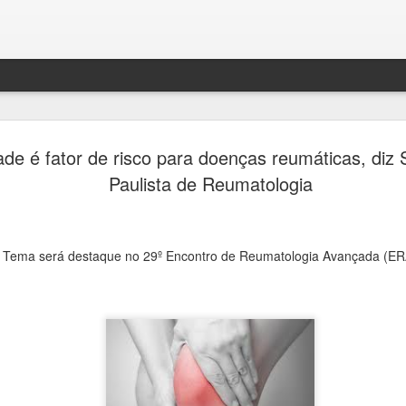
Jornada do
AUG
de é fator de risco para doenças reumáticas, diz
7
passeios g
Paulista de Reumatologia
cemitérios
Quarta Pa
Tema será destaque no 29º Encontro de Reumatologia Avançada (ER
Ana Bittar
Inscrições são gratuitas re
feira (7)
Como parte da programação 
Consolare, concessionária 
cemitérios de São Paulo, e