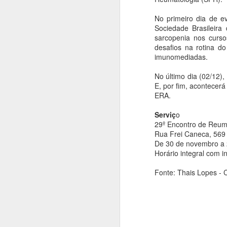
O
No primeiro dia de e
ag
Sociedade Brasileira
ba
sarcopenia nos curs
A
desafios na rotina d
imunomediadas.
No último dia (02/12),
An
E, por fim, acontecer
ERA.
Em
d
Serviç
o
in
29º Encontro de Reum
1
Rua Frei Caneca, 569 
De 30 de novembro a
Horário integral com i
A
Fonte: Thais Lopes -
An
"
pl