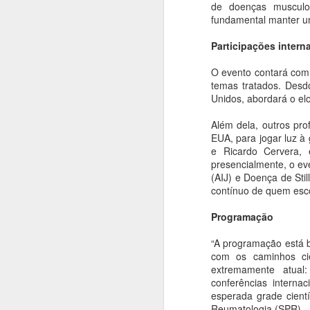
homenagem ao Mês
de doenças musculoe
da Capoeira
fundamental manter u
Ana Bittar
Participações intern
A
Confira agenda de atrações que
O evento contará com 
vão até fim de agosto
temas tratados. Desdo
An
Unidos, abordará o el
Para comemorar o “Mês da
Capoeira”, as Casas de Cultura
C
Além dela, outros pr
Municipais recebem a partir desta
a
EUA, para jogar luz à
quinta-feira (6), rodas, oficinas e
en
e Ricardo Cervera, e
performances. A programação
presencialmente, o ev
gratuita, que segue até o dia 31, é
De
(AIJ) e Doença de Sti
oferecida pela Prefeitura de São
n
contínuo de quem esc
Paulo, por meio da Secretaria
ar
Municipal de Cultura e Economia
A
Programação
Criativa da Prefeitura de São
Paulo.
“A programação está 
An
com os caminhos cie
extremamente atual
L
conferências interna
an
esperada grade cientí
s
Reumatologia (SPR).