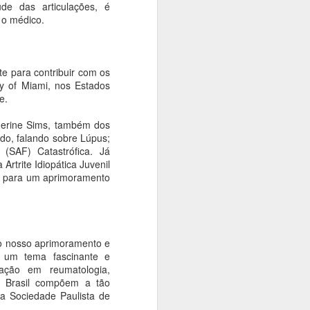
polonês Andrzej Wajda
de das articulações, é
 o médico.
Ana Bittar
O grande intérprete da alma
polonesa e um dos realizadores
te para contribuir com os
mais influentes da história da
ty of Miami, nos Estados
sétima arte será celebrado em
e.
São Paulo. Entre os dias 14 e 16
de agosto, a Cinemateca
therine Sims, também dos
Brasileira recebe a mostra Andrzej
ido, falando sobre Lúpus;
Wajda: O Romântico, uma
 (SAF) Catastrófica. Já
parceria com a Embaixada da
rtrite Idiopática Juvenil
Polônia, o Consulado Geral da
uem para um aprimoramento
Polônia e a distribuidora polonesa
Manãna.
o nosso aprimoramento e
á um tema fascinante e
ação em reumatologia,
do Brasil compõem a tão
da Sociedade Paulista de