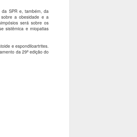
cia da SPR e, também, da
m sobre a obesidade e a
simpósios será sobre os
e sistêmica e miopatias
oide e espondiloartrites.
ramento da 29ª edição do