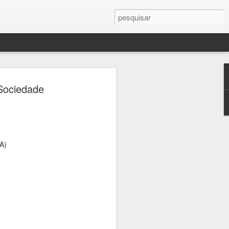
 Patrimônio terá
 Sociedade
ratuitos pelos
 da Consolação e
rada
A)
alizadas pelo Sympla a partir de sexta-
oficial da Jornada do Patrimônio, a
responsável pela administração de seis
m parceria com a Secretaria Municipal