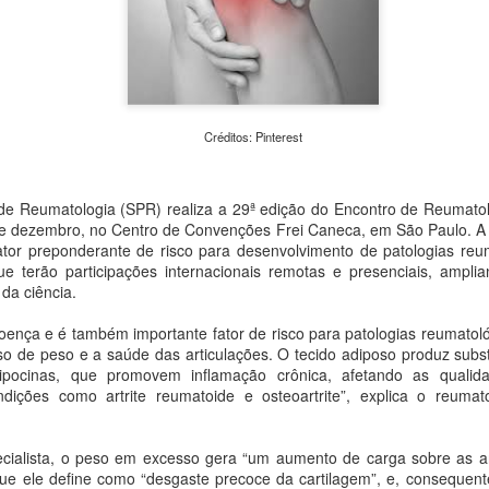
de Cultura e Economia Cria
monitorados nos cemitério
iniciativa busca aproximar a
arquitetura e da memória 
cidade.
Créditos: Pinterest
 de Reumatologia (SPR) realiza a 29ª edição do Encontro de Reumat
 dezembro, no Centro de Convenções Frei Caneca, em São Paulo. A in
tor preponderante de risco para desenvolvimento de patologias reu
ue terão participações internacionais remotas e presenciais, ampl
da ciência.
ença e é também importante fator de risco para patologias reumatol
so de peso e a saúde das articulações. O tecido adiposo produz subst
ipocinas, que promovem inflamação crônica, afetando as qualida
MAM São Paulo
Clube do Livro e bate-
ndições como artrite reumatoide e osteoartrite”, explica o reumat
AUG
AUG
7
7
anuncia nova edição
papo com Eliane
do Clube de
Marques aproximam
cialista, o peso em excesso gera “um aumento de carga sobre as art
Colecionadores com
leitores de Louças de
que ele define como “desgaste precoce da cartilagem”, e, consequen