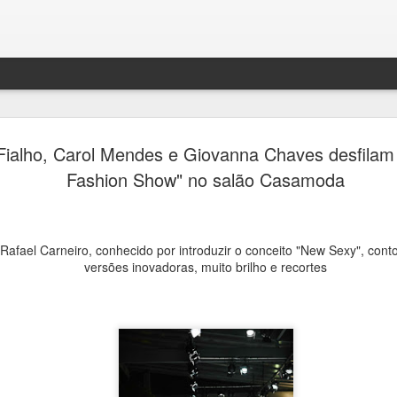
Túlio Augusto apresenta
AUG
Fialho, Carol Mendes e Giovanna Chaves desfilam
8
“Retalhar”, exposição inéd
Fashion Show" no salão Casamoda
Maceió que transforma
fragmentos em novas narr
r Rafael Carneiro, conhecido por introduzir o conceito "New Sexy", cont
Ana Bittar
versões inovadoras, muito brilho e recortes
Mostra gratuita acontece de 13 a 16 de agosto, no Esp
Armazém, reunindo obras inéditas, peças de design de
em colaboração com mestres artesãos alagoanos e o l
do primeiro curta-metragem do artista.
O artista visual Túlio Augusto inaugura, em Maceió, a 