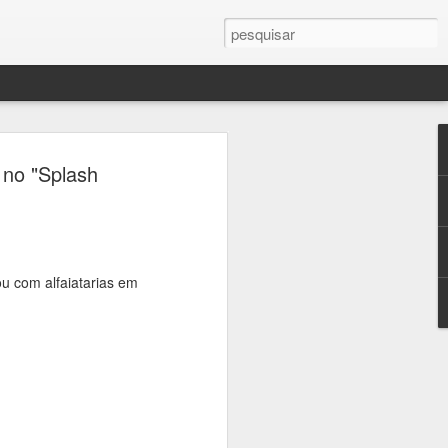
 no "Splash
ita em
ativas
ou com alfaiatarias em
aço
senvolvidas
ançamento
exposição