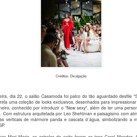
“Retalhar – Um Convite ao Encontro”, uma mostra inédi
propõe ao público um percurso sensível sobre memória,
e pertencimento a partir da força simbólica dos fragmen
abertura para convidados acontece no dia 13 de agosto
Armazém, e a exposição estará aberta à visitação entre
e 16 de agosto, reunindo fotografias, cerâmicas, objetos
materialidades e obras de artistas convidados.
Créditos: Divulgação
feira, dia 22, o salão Casamoda foi palco do tão aguardado desfile 
rela uma coleção de looks exclusivos, desenhados para impressionar e
rneiro, conhecido por introduzir o "New sexy", além de ter uma perso
. Com estrutura arquitetada por Leo Shehtman e paisagismo com atm
as verticais de mármore panda e cascata d´água, simbolizando a m
SP.
r Mari Maria, as estrelas da noite foram as tops Carol Mendes,