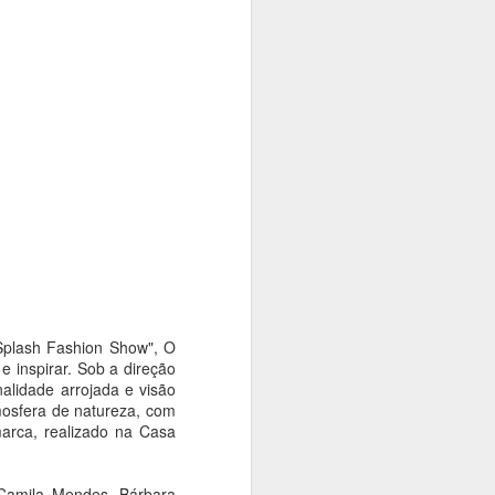
ta que
 identidade
tos. A
, no Espaço
 os dias 14
, diferentes
"Splash Fashion Show", O
 inspirar. Sob a direção
nalidade arrojada e visão
osfera de natureza, com
arca, realizado na Casa
 Camila Mendes, Bárbara