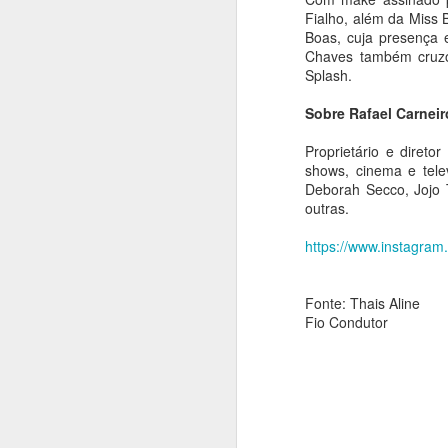
Pinakotheke Editora
Fialho, além da Miss 
AUG
Boas, cuja presença 
8
lança em São Paulo
Chaves também cruzou
“Impossível: a história
Splash.
de amor de Maria
Martins e Marcel
Sobre Rafael Carneir
Duchamp”, de Francis
Proprietário e direto
M. Naumann
shows, cinema e tele
Ana Bittar
A
Deborah Secco, Jojo 
outras.
A Pinakotheke Editora lança
“Impossível: a história de amor de
https://www.instagram
Maria Martins e Marcel Duchamp”,
An
do historiador de arte americano
Francis M. Naumann.
A
Fonte: Thais Aline
Aw
Fio Condutor
E
e
A
d
A
fu