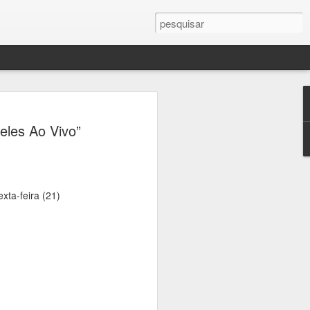
ercule Florence
eles Ao Vivo”
a Campinas em palco
 sobre fotografia,
crise climática
xta-feira (21)
seus, universidades e praças de
ramação gratuita dedicada à fotografia
 23 de agosto, a 16ª edição do Festival
afia, que transforma a cidade em um
ltura e reflexão sobre um dos temas mais