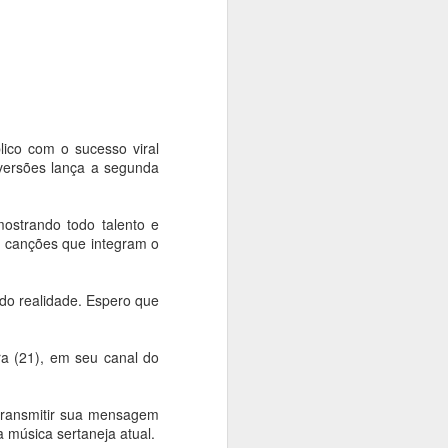
rise climática. Com o tema "Territórios
dição Langsdorff à Crise Climática", o
ficinas, debates, performances,
 intervenções urbanas em museus,
aços culturais, aproximando artistas,
e discussões sobre memória, território
lico com o sucesso viral
 versões lança a segunda
 mostrando todo talento e
As canções que integram o
do realidade. Espero que
ra (21), em seu canal do
Exposição das
AUG
 transmitir sua mensagem
4
esculturas em
 música sertaneja atual.
homenagem a