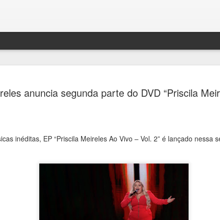
Festival H
AUG
ireles anuncia segunda parte do DVD “Priscila Meir
4
transform
de debates
memória e 
as inéditas, EP “Priscila Meireles Ao Vivo – Vol. 2” é lançado nessa se
Ana Bittar
Entre 5 e 23 de agosto, mu
Campinas recebem uma prog
Campinas recebe, entre 5 e
Hercule Florence de Fotogr
grande circuito de arte, cu