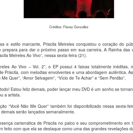
urgentes da atualidade: a c
em Transformação – Da Expe
evento reúne exposições, o
caminhadas fotográficas e
universidades, praças e esp
Créditos: Flaney Gonzallez
pesquisadores e o público d
e meio ambiente.
 e estilo marcante, Priscila Meireles conquistou o coração do púb
 se prepara para dar o próximo passo em sua carreira. A Rainha das
scila Meireles Ao Vivo”, nessa sexta-feira (21).
Meireles Ao Vivo – Vol. 2”, o EP possui 4 faixas totalmente inéditas,
ca de Priscila, com melodias envolventes e uma abordagem autêntica. 
o Me Quer”, “Amor Selvagem”, “Vício de Te Achar” e “Sem Perdão”.
odo! Estou feliz demais, poder lançar meu DVD é um sonho se tornan
u a artista.
nção “Você Não Me Quer” também foi disponibilizado nessa sexta-fei
 demais serão lançados semanalmente.
Peça Única, da House
Concertos de agosto:
AUG
AUG
presença carismática de Priscila no palco e seu comprometimento em
4
4
of Hands Up (MS),
OCAM-ECA/USP
m feito com que ela se destaque como uma das grandes revelações da
chega ao Sesc 24 de
realiza apresentações