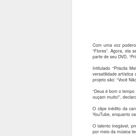
Com uma voz poderosa
“Flores”. Agora, ela
parte de seu DVD, “Pri
Intitulado “Priscila 
versatilidade artísti
projeto são: “Você Nã
“Deus é bom o tempo t
ouçam muito!”, declaro
O clipe inédito da ca
YouTube, enquanto os
Balé da Cidade de
AUG
O talento inegável, 
4
São Paulo reencena
por meio da música te
Réquiem SP,