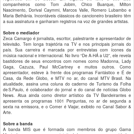
companheiros como Tom Jobim, Chico Buarque, Milton
Nascimento, Dorival Caymmi, Marcos Valle, Romero Lubambo e
Maria Bethânia. Incontáveis clássicos do cancioneiro brasileiro têm
a sua assinatura e ganharam registros na voz de grandes artistas.
Sobre o mediador
Zeca Camargo é jornalista, escritor, palestrante e apresentador de
televisão. Tem longa trajetória na TV e nos principais jornais do
país. Sua carreira é marcada por entrevistas com ícones da
música nacional e internacional. No livro “De A-HÁ a U2”, ele revela
bastidores de seus encontros com nomes como Madonna, Lady
Gaga, Cazuza, Paul McCartney e muitos outros. Como
apresentador, esteve à frente dos programas Fantástico e É de
Casa, da Rede Globo, e MTV no ar, do canal MTV Brasil. Na
atualidade, assina uma coluna do caderno de Turismo da Folha
de S.Paulo, é colaborador do jornal e do canal de notícias Globo
News. Atua ainda como diretor artístico da TV Bandeirantes e
apresenta os programas 1001 Perguntas, no ar de segunda a
sexta na emissora, e o Comer é Viajar, exibido no Canal Sabor &
Arte.
Sobre a banda
A banda MIS que é formada com membros do grupo Gama