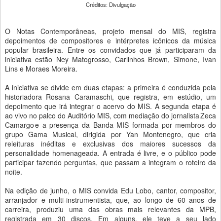
Créditos: Divulgação
O Notas Contemporâneas, projeto mensal do MIS, registra
depoimentos de compositores e intérpretes icônicos da música
popular brasileira. Entre os convidados que já participaram da
iniciativa estão Ney Matogrosso, Carlinhos Brown, Simone, Ivan
Lins e Moraes Moreira.
A iniciativa se divide em duas etapas: a primeira é conduzida pela
historiadora Rosana Caramaschi, que registra, em estúdio, um
depoimento que irá integrar o acervo do MIS. A segunda etapa é
ao vivo no palco do Auditório MIS, com mediação do jornalista Zeca
Camargo e a presença da Banda MIS formada por membros do
grupo Gama Musical, dirigida por Yan Montenegro, que cria
releituras inéditas e exclusivas dos maiores sucessos da
personalidade homenageada. A entrada é livre, e o público pode
participar fazendo perguntas, que passam a integram o roteiro da
noite.
Na edição de junho, o MIS convida Edu Lobo, cantor, compositor,
arranjador e multi-instrumentista, que, ao longo de 60 anos de
carreira, produziu uma das obras mais relevantes da MPB,
registrada em 30 discos. Em alguns, ele teve a seu lado