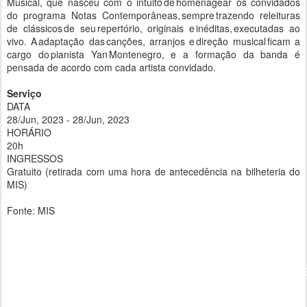
Musical, que nasceu com o intuito de homenagear os convidados
do programa Notas Contemporâneas, sempre trazendo releituras
de clássicos de seu repertório, originais e inéditas, executadas ao
vivo. A adaptação das canções, arranjos e direção musical ficam a
cargo do pianista Yan Montenegro, e a formação da banda é
pensada de acordo com cada artista convidado.
Serviço
DATA
28/Jun, 2023 - 28/Jun, 2023
HORÁRIO
20h
INGRESSOS
Gratuito (retirada com uma hora de antecedência na bilheteria do
MIS)
Fonte: MIS
a couma hora de antecedência na bilheteria do MI